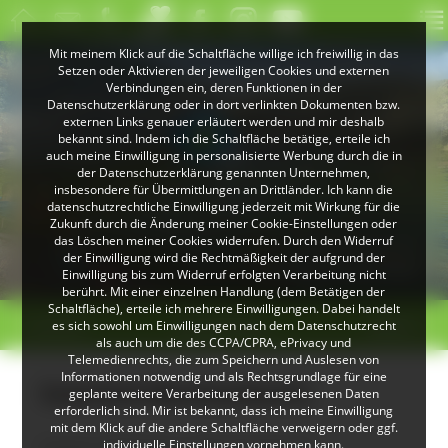
Mit meinem Klick auf die Schaltfläche willige ich freiwillig in das
Setzen oder Aktivieren der jeweiligen Cookies und externen
Verbindungen ein, deren Funktionen in der
Datenschutzerklärung oder in dort verlinkten Dokumenten bzw.
externen Links genauer erläutert werden und mir deshalb
bekannt sind. Indem ich die Schaltfläche betätige, erteile ich
auch meine Einwilligung in personalisierte Werbung durch die in
der Datenschutzerklärung genannten Unternehmen,
insbesondere für Übermittlungen an Drittländer. Ich kann die
datenschutzrechtliche Einwilligung jederzeit mit Wirkung für die
Zukunft durch die Änderung meiner Cookie-Einstellungen oder
das Löschen meiner Cookies widerrufen. Durch den Widerruf
© Klaus Peter Kappest
der Einwilligung wird die Rechtmäßigkeit der aufgrund der
Albsteig Schwarzwald
Einwilligung bis zum Widerruf erfolgten Verarbeitung nicht
berührt. Mit einer einzelnen Handlung (dem Betätigen der
Schaltfläche), erteile ich mehrere Einwilligungen. Dabei handelt
< zurück
Buchenbach
weiter >
es sich sowohl um Einwilligungen nach dem Datenschutzrecht
als auch um die des CCPA/CPRA, ePrivacy und
Telemedienrechts, die zum Speichern und Auslesen von
Informationen notwendig und als Rechtsgrundlage für eine
Saierhof (Buchenbach)
geplante weitere Verarbeitung der ausgelesenen Daten
erforderlich sind. Mir ist bekannt, dass ich meine Einwilligung
mit dem Klick auf die andere Schaltfläche verweigern oder ggf.
Unser Hof liegt in Buchenbach-
individuelle Einstellungen vornehmen kann.