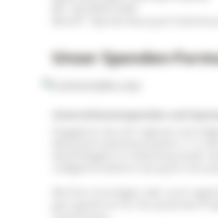
BIC: SOLADES1HSW
Betreff: "Spende Naturpark Südschwar
Unser Spenden-Form
Unternehmensspenden und Spons
Engagieren Sie sich regional und zielg
Naturpark Südschwarzwald e. V. in d
Nachhaltigkeit im Südschwarzwald. Sp
maßgeschneiderte Lösung für eine p
Mit Ihrer einmaligen oder auch reg
ganz gezielt ein für Sie passendes Pr
unterstützen.