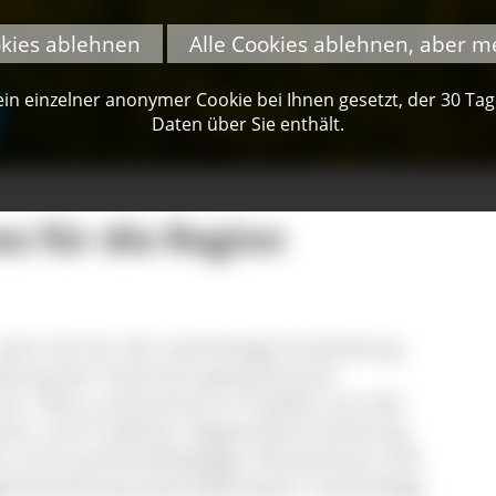
okies ablehnen
Alle Cookies ablehnen, aber m
n einzelner anonymer Cookie bei Ihnen gesetzt, der 30 Tage 
Daten über Sie enthält.
s für die Region
tzt sich für die nachhaltige Entwicklung
altung der historisch gewachsenen
in. Dazu unterstützt er Projekte aus den
ltur und Tradition, Regionalvermarktung,
tz und Landschaftspflege, Klimaschutz und
sentwicklung sowie Bildung für nachhaltige