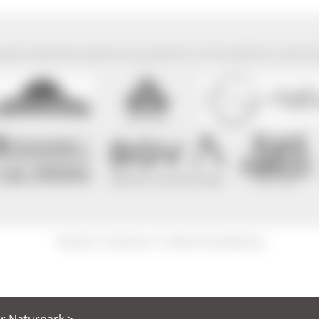
park Südschwarzwald wird präsentiert mit freundlicher Unterst
|
|
Sitemap
Impressum
Datenschutzerklärung