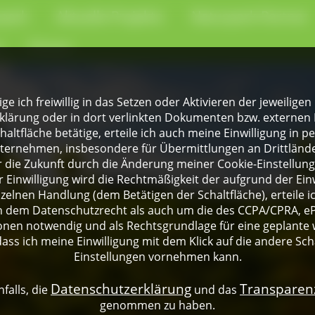
park
Aktuelle Projekte
Naturpark-Partner
e
Presse
lige ich freiwillig in das Setzen oder Aktivieren der jeweili
klärung oder in dort verlinkten Dokumenten bzw. externen 
altfläche betätige, erteile ich auch meine Einwilligung in 
rnehmen, insbesondere für Übermittlungen an Drittländer
für die Zukunft durch die Änderung meiner Cookie-Einstellu
 Einwilligung wird die Rechtmäßigkeit der aufgrund der Einw
nzelnen Handlung (dem Betätigen der Schaltfläche), erteile 
ch dem Datenschutzrecht als auch um die des CCPA/CPRA, eP
onen notwendig und als Rechtsgrundlage für eine geplante 
dass ich meine Einwilligung mit dem Klick auf die andere Sch
Einstellungen vornehmen kann.
Datenschutzerklärung
Transpare
falls, die
und das
genommen zu haben.