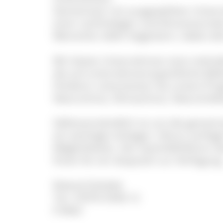
Gemeinsam mit ausgewählten Unterne
einer nachhaltigen und klimaneutrale
Menschen dafür begeistern, dabei ak
Wir bieten Unternehmen eine mehrjäh
die auf unternehmensspezifische Bedürf
Förderer unterstützen Sie unsere Pr
Naturschutz, Klimaschutz, Naturerleb
Selbstverständlich ist uns die geme
ein wichtiges Anliegen. Hierzu verfüg
Möglichkeiten. Der Geschäftsführer d
Ihnen für ein Gespräch zur Verfügung
Roland Schöttle
Tel.: 07676 9336-12
E-Mail: