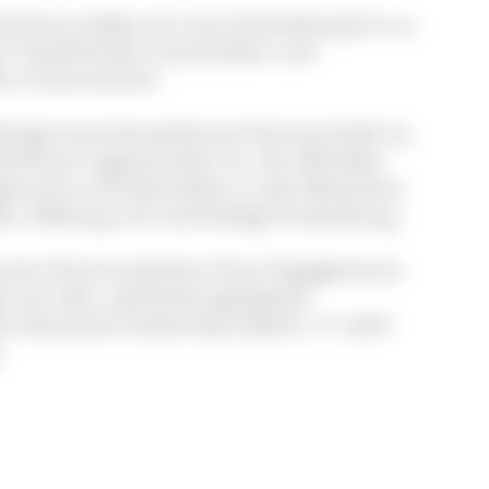
hmen wollen wir eine Entwicklung hin zu
n Gesellschaft vorantreiben und
tiv mitzumachen.
rige branchenexklusive Partnerschaft an,
nisse zugeschnitten ist. Als offizieller
ogramme und Aktivitäten in den Bereichen
en, Bildung und nachhaltige Entwicklung.
insame Kommunikation Ihres Engagements
en wir über zahlreiche geeignete
es Naturpark Südschwarzwald e. V. steht
.