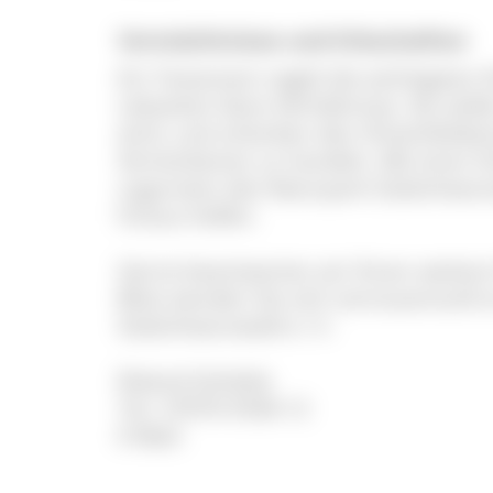
Vermächtnisse und Erbschaften
Ein Testament regelt die wichtigsten
Lebzeiten klare Verhältnisse. Sie stelle
wird, und schenken den Hinterblieben
Verstorbenen zu handeln. Mit einer 
zugunsten des Naturpark Südschwarzw
hinaus helfen.
Gerne beantworten wir Ihnen weitere
Bitte wenden Sie sich vertrauensvoll
Südschwarzwald e. V.:
Roland Schöttle
Tel.: 07676 9336-12
E-Mail: