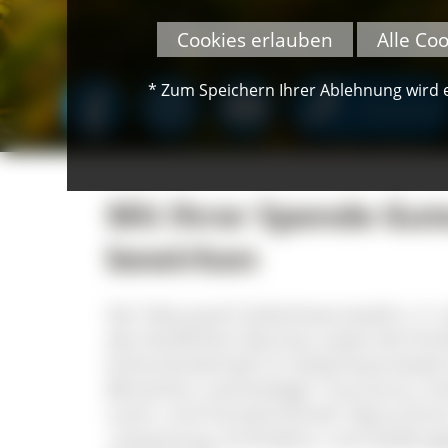
Cookies erlauben
Alle Co
* Zum Speichern Ihrer Ablehnung wird ei
SPENDEN
Mit Ihrer Spende Gute
bewirken
Der Naturpark Südschwarzwald e. V. se
des ländlichen Raumes sowie die Erh
Kulturlandschaft im Südschwarzwald e
Bereichen nachhaltiger Tourismus, Ku
Land- und Forstwirtschaft, Naturschu
-anpassung, Architektur und Siedlung