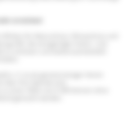
ehr erreichen!
m Wirken für Naturschutz, Klimaschutz und
trag hilft, die einzigartigen Kultur- und
d zu schützen und weiterzuentwickeln
halten.
d e. V. ist als gemeinnütziger Verein
e über Ihre Spende eine
 zu einer Höhe von € 300 können ohne
ltend gemacht werden.