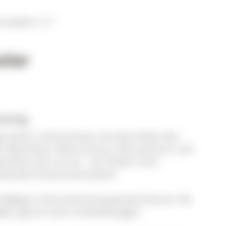
zwald e. V."
ular
oring
erichtet: Unterstützen Sie die Arbeit des
en Bereichen Naturschutz, Klimaschutz und
rechen Sie uns an - wir finden eine
assende Zusammenarbeit!
elmäßigen Unternehmensspende können Sie
ojekt, gerne auch anlassbezogen,