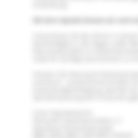
Entwicklung.
Mit Ihrer Spende können wir noch m
Unterstützen Sie den Verein in seine
Nachhaltigkeit in der Region. Jeder Bei
Naturlandschaften im Südschwarzwal
sowie für künftige Generationen zu er
Hinweis: Der Naturpark Südschwarzwal
anerkannt - entsprechend erhalten Si
Zuwendungsbestätigung. Spenden bis
Spendenquittung beim Finanzamt ge
Unser Spendenkonto:
Naturpark Südschwarzwald e. V.
Sparkasse Hochschwarzwald
IBAN: DE92 6805 1004 0004 3338 86