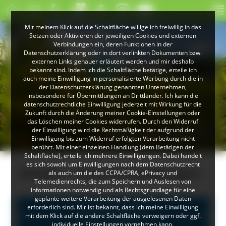
Mit meinem Klick auf die Schaltfläche willige ich freiwillig in das
Setzen oder Aktivieren der jeweiligen Cookies und externen
Verbindungen ein, deren Funktionen in der
Datenschutzerklärung oder in dort verlinkten Dokumenten bzw.
externen Links genauer erläutert werden und mir deshalb
bekannt sind. Indem ich die Schaltfläche betätige, erteile ich
auch meine Einwilligung in personalisierte Werbung durch die in
der Datenschutzerklärung genannten Unternehmen,
insbesondere für Übermittlungen an Drittländer. Ich kann die
datenschutzrechtliche Einwilligung jederzeit mit Wirkung für die
Zukunft durch die Änderung meiner Cookie-Einstellungen oder
das Löschen meiner Cookies widerrufen. Durch den Widerruf
© Peter Mesenholl
der Einwilligung wird die Rechtmäßigkeit der aufgrund der
Im Naturpark Südschwarzwald
Einwilligung bis zum Widerruf erfolgten Verarbeitung nicht
berührt. Mit einer einzelnen Handlung (dem Betätigen der
Schaltfläche), erteile ich mehrere Einwilligungen. Dabei handelt
es sich sowohl um Einwilligungen nach dem Datenschutzrecht
Sonder- / Dauerausstellungen
als auch um die des CCPA/CPRA, ePrivacy und
Telemedienrechts, die zum Speichern und Auslesen von
Informationen notwendig und als Rechtsgrundlage für eine
geplante weitere Verarbeitung der ausgelesenen Daten
Veranstaltungen
erforderlich sind. Mir ist bekannt, dass ich meine Einwilligung
mit dem Klick auf die andere Schaltfläche verweigern oder ggf.
Naturpark-Märkte
individuelle Einstellungen vornehmen kann.