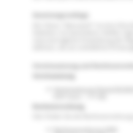
Gesetzesgrundlage
Der Status "Naturpark" ist eine Schu
Gebieten mit besonderer Vielfalt, Ei
naturverträgliche Entwicklung der R
definiert, die als vorbildliche Erhol
Vereinssatzung und Rechtsveror
Vereinssatzung
Vereinssatzung (Stand 05/202
(PDF Datei - 177 KB)
Rechtsverordnung
Hier finden Sie die Rechtsverordnun
Rechtsverordnung 2000