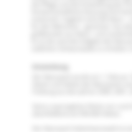
die Pflege und die Entwicklung der E
forstwirtschaftliche Nutzung sind hie
erwünscht. Zugleich wird die Natur -
für den Menschen - geschützt. Aus d
größtenteils aus Natur- und Landscha
Es ist die zentrale Aufgabe des Natu
südlichen Schwarzwalds zu erhalten u
Entwicklung
Der Naturpark wurde am 1. Februar 
Zweck und Gebiet des Naturparks si
Freiburg aus den Jahren 2000, 2001, 
Seine ursprüngliche Fläche von rund
abschließend auf 394.000 Hektar.
Der Naturpark Südschwarzwald ist e