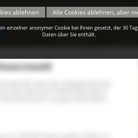
okies ablehnen
Alle Cookies ablehnen, aber m
n einzelner anonymer Cookie bei Ihnen gesetzt, der 30 Tage 
Daten über Sie enthält.
chwarzwald
turlandschaft sowie die außergewöhnliche
machen den Naturpark Südschwarzwald in
- und Erlebnisraum von ganz besonderer
t ein 394.000 Hektar großes Gebiet im