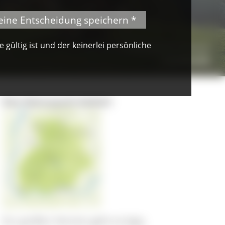
eine Entscheidung speichern *
gültig ist und der keinerlei persönliche
© VDN-Fotoportal/W. Schonhardt
Schafherde
Das Naturpark-Gebiet
Zur großen Version geht es
hier
.