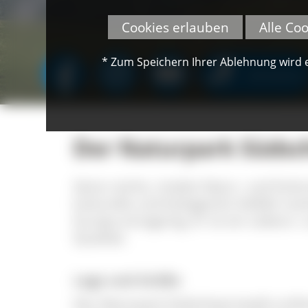
Cookies erlauben
Alle Co
* Zum Speichern Ihrer Ablehnung wird ei
SPENDEN
Der Naturpark Süds
Seine reiche, intakte Natur- und Kul
kulturelle und biologische Vielfalt 
Europa einzigartig. Er ist ein Lebens
Qualität.
Lage und Größe
Der Naturpark Südschwarzwald umfass