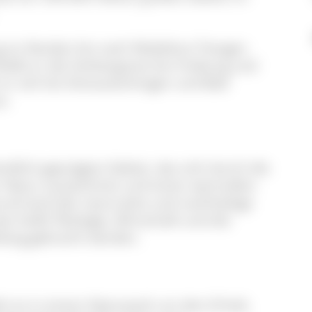
rg im Norden bis nach Waldshut-Tiengen
ießt er die Vorbergzone bis Freiburg und
er sich bis Donaueschingen und Bad
s.
ändlich geprägtes Gebiet, das sich durch die
er Natur auszeichnet und einen wertvollen
und wird die naturnahe und nachhaltige
as heißt Ökologie, Wirtschaft und die
klang gebracht werden.
ht es in einem Naturpark um den Erhalt,