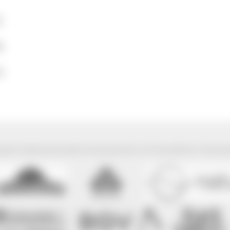
1
6
4
park Südschwarzwald wird präsentiert mit freundlicher Unterst