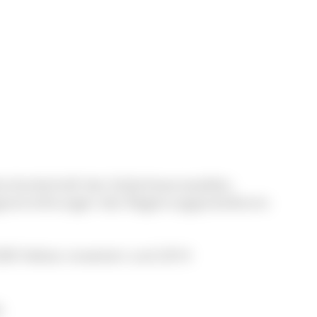
turlandschaft des Südschwarzwaldes.
ngsverordnungen des Regierungspräsidiums
000 Hektar erweitert und 2014
.