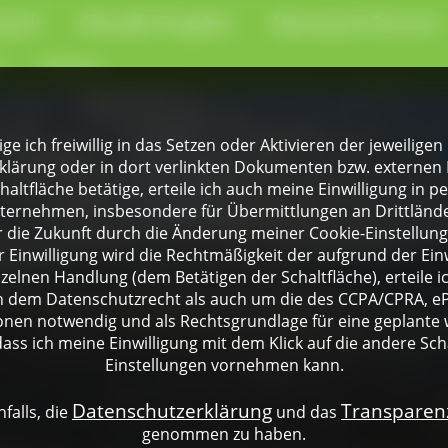
park
Aktuelle Projekte
Naturpark-Partner
e
Presse
lige ich freiwillig in das Setzen oder Aktivieren der jeweili
klärung oder in dort verlinkten Dokumenten bzw. externen 
altfläche betätige, erteile ich auch meine Einwilligung in 
rnehmen, insbesondere für Übermittlungen an Drittländer
für die Zukunft durch die Änderung meiner Cookie-Einstellu
 Einwilligung wird die Rechtmäßigkeit der aufgrund der Einw
nzelnen Handlung (dem Betätigen der Schaltfläche), erteile 
ch dem Datenschutzrecht als auch um die des CCPA/CPRA, eP
onen notwendig und als Rechtsgrundlage für eine geplante 
dass ich meine Einwilligung mit dem Klick auf die andere Sch
Einstellungen vornehmen kann.
Datenschutzerklärung
Transpare
falls, die
und das
genommen zu haben.