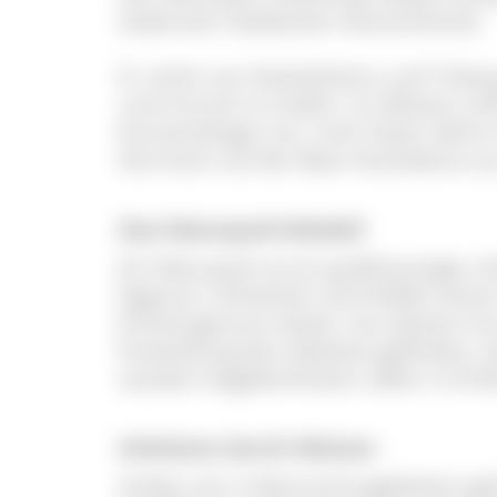
äußersten Südwesten Deutschlands.
Er reicht von Herbolzheim und Tribe
und Lörrach im Süden. Im Westen schl
Emmendingen ein, nach Osten dehnt 
Dürrheim auf der Baar-Hochebene au
Das Naturpark-Modell
Ein Naturpark ist ein großräumiges, l
Eigenart, Schönheit und Vielfalt sein
Erholungsraum bietet. Aus diesem Gr
Entwicklung des Gebietes gefördert, d
sozialen Gegebenheiten sollen in Ein
Schützen durch Nützen
Anders als in Naturschutzgebieten ge