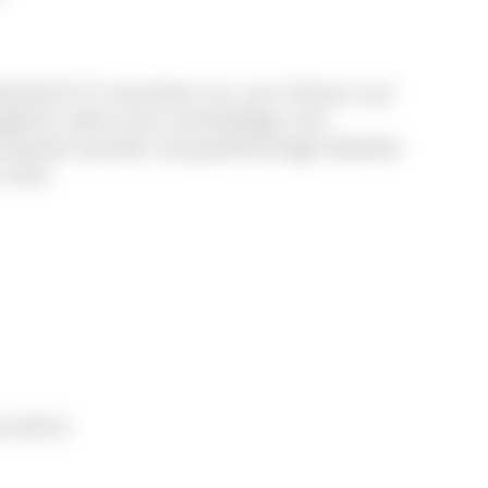
SchG) § 27 verankert ist, zum Schutz von
gleich steht eine nachhaltige und
turparke werden als großräumige Gebiete
 sind.
d 2014: