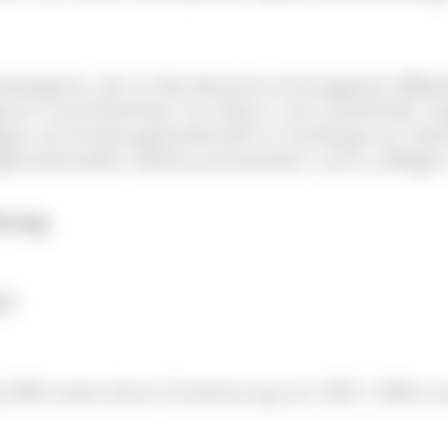
tzkategorie, die im Bundesnaturschutzgesetz (BNat
genart und Schönheit von Natur und Landschaft. Zu
egion als Erholungslandschaft im Vordergrund. Na
ungslandschaften weiterzuentwickeln und zu pflegen
dnung
5)
g 2000 sowie deren Erweiterung von 2001, 2006 un