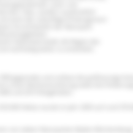
rholungslandschaft. Land- und
rbei kein Tabu, sondern ausdrücklich
 und somit der zukünftige Erholungsraum
iesem Grund besteht der Naturpark
ftsschutzgebieten.
rparks Südschwarzwald, die Region des
nd nachhaltig weiter zu entwickeln.
1999 gegründet und umfasst die großräumige Kul
nd in einer Rechtsverordnung sowie drei Änderu
2006 und 2014 festgehalten.
 333.000 Hektar wurde im Jahr 2005 auf rund 370.
iner von sieben Naturparken Baden-Württembergs