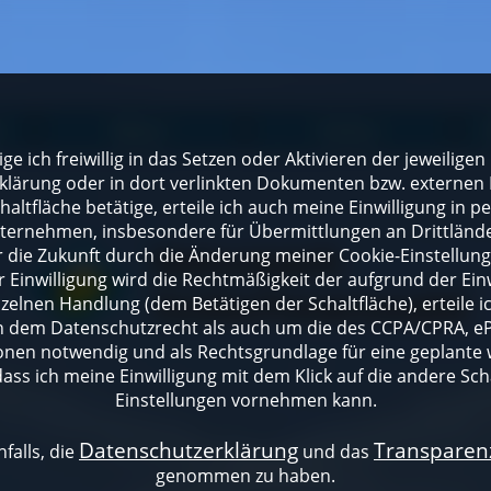
t
Natur
Kultur
lige ich freiwillig in das Setzen oder Aktivieren der jeweili
klärung oder in dort verlinkten Dokumenten bzw. externen 
altfläche betätige, erteile ich auch meine Einwilligung in 
rnehmen, insbesondere für Übermittlungen an Drittländer
für die Zukunft durch die Änderung meiner Cookie-Einstellu
 Einwilligung wird die Rechtmäßigkeit der aufgrund der Einw
nzelnen Handlung (dem Betätigen der Schaltfläche), erteile 
ch dem Datenschutzrecht als auch um die des CCPA/CPRA, eP
onen notwendig und als Rechtsgrundlage für eine geplante 
dass ich meine Einwilligung mit dem Klick auf die andere Sch
Einstellungen vornehmen kann.
Datenschutzerklärung
Transpare
falls, die
und das
genommen zu haben.