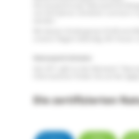
Die Auszeichnung "Naturpark-Kinderg
von fünf Jahren verliehen und kann i
werden.
Mit diesem Kindergarten-Profil wird B
unserer Region lebendig. Wir freuen u
Naturpark-Schulen
Seit 2011 gibt es das Netzwerk "Natu
Informationen finden Sie auf der
Seit
Die zertifizierten N
▼ Name
Orte
zur