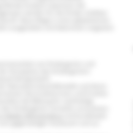
eifende Ansätze inspirieren die
egenwart werden für die Kinder erlebbar
ukunft. Neue Wege in einer globalisierten
ktiv ausgestaltet und lebensnah umgesetzt
usammenarbeit von Kindergarten und
der Konzeption des Kindergartens
auerhaft geschärft.
der Naturpark-Geschäftsstelle und deren
erstützen die Erzieherinnen und Erzieher
sondere die Bildung für nachhaltige
den Kindergärten verstärkt umzusetzen.
 in Baden-Württemberg
und bundesweit
 zum gegenseitigen Austausch und zur