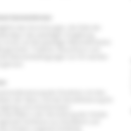
imat kennenlernen
icht den Einrichtungen, die Ziele der
lebendig in der jeweiligen Umgebung
 immer auf die jeweiligen Besonderheiten
d gerichtet. Tradition, Brauchtum und
d die Rahmenbedingungen vor Ort werden
e genutzt.
zen
useinandersetzung der Einzelnen mit den
ben der Natur und die Sensibilisierung für
nzigartig und schützenswert
ale Rolle in der Vermittlung der Inhalte
ionale Fachleute aus Handwerk und
 den Kindern originäre Einblicke