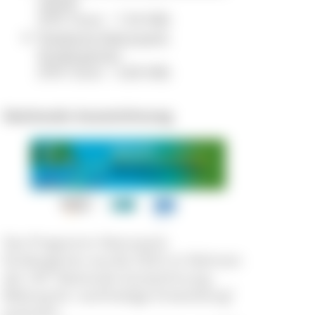
(2024)
(PDF Datei - 7,58 MB)
Postkarte Naturpark-
Kindergarten
(PDF Datei - 4,88 MB)
Nationale Auszeichnung
Das Programm Naturpark-
Kindergarten wurde 2025 im Rahmen
der UN "Nationale Auszeichnung -
Bildung für nachhaltige Entwicklung"
prämiert.