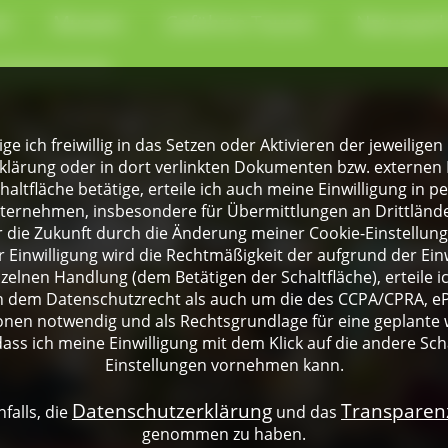
en
Museen
Geführte Touren
Naturpark
-Kochschule
lige ich freiwillig in das Setzen oder Aktivieren der jeweili
klärung oder in dort verlinkten Dokumenten bzw. externen 
altfläche betätige, erteile ich auch meine Einwilligung in 
rnehmen, insbesondere für Übermittlungen an Drittländer
für die Zukunft durch die Änderung meiner Cookie-Einstellu
 Einwilligung wird die Rechtmäßigkeit der aufgrund der Einw
nzelnen Handlung (dem Betätigen der Schaltfläche), erteile 
ch dem Datenschutzrecht als auch um die des CCPA/CPRA, eP
onen notwendig und als Rechtsgrundlage für eine geplante 
dass ich meine Einwilligung mit dem Klick auf die andere Sch
Einstellungen vornehmen kann.
Datenschutzerklärung
Transpare
falls, die
und das
genommen zu haben.