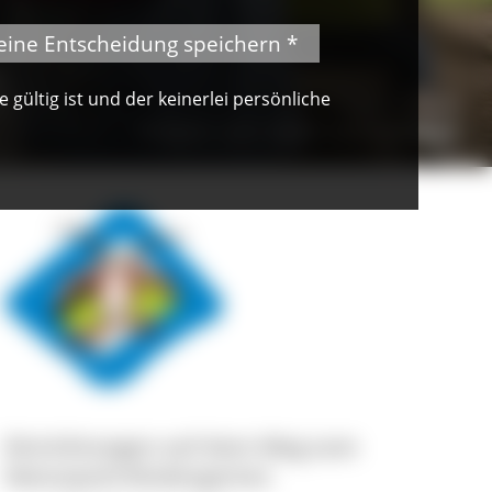
eine Entscheidung speichern *
gültig ist und der keinerlei persönliche
© Friederike Tröndle
Projekt: vom Apfel zum Apfelsaft
Einrichtungen auf dem Weg zum
Naturpark-Kindergarten