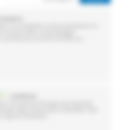
 IM WIESENTAL
mgeben von Kuhweiden und Streuobstwiesen im
 mit seinem hellen und großzügigen
nd zeichnet sich durch den Mix aus ...
in
- SCHWÖRSTADT
ach sind zwei Einrichtungen der Gemeinde
kingen liegt Schwörstadt auf 286 Meter über
e Lage der Gemeinde ...