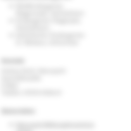
Waldkindergarten
Wagenstadt, Herbolzheim
Kindergarten Fliegenpilz,
Herbolzheim
Katholischer Kindergarten
St. Nikolaus, Schluchsee
Kontakt
Andrea Kenk, Naturpark-
Geschäftsstelle
E-Mail:
Telefon: 07676 9336-61
Materialien
Naturpark-Bildungsbroschüre