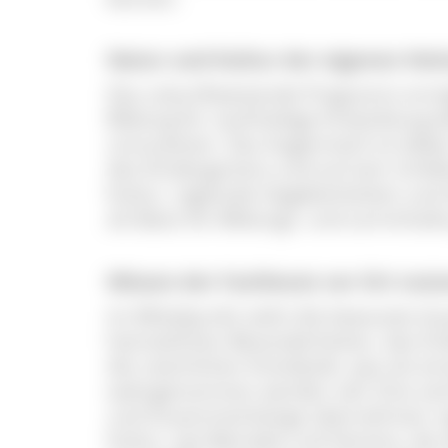
Natur und Kultur der eigenen He
Das zukunftweisende Programm ermögl
Bildung für nachhaltige Entwicklung 
umzusetzen. Das Augenmerk ist dabei
des Kindergartens und auf sein Umfel
Kultur, regionale Gegebenheiten un
als Basis für Bildungs- und Lerninhalt
Wissen der Fachleute vor Ort nut
Im Mittelpunkt steht die bewusste A
heimatlichen Besonderheiten, das Erle
die natürlichen Kreisläufe, was als ei
wahrgenommen werden soll. Eine zentr
und Zusammenhänge übernehmen reg
Kultur, wie Betriebe und Vereine, die