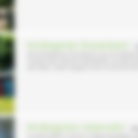
Kindergarten Dossenbach
- 
Die Kindergärten Dossenbach und am Heidenst
Schwörstadt. Zwischen Rheinfelden und Bad Säc
dem Meer. Gleich doppelt schön ist die herrlich
Kindergarten Löwenzahn
- B
In landschaftlich schöner Umgebung gelegen, g