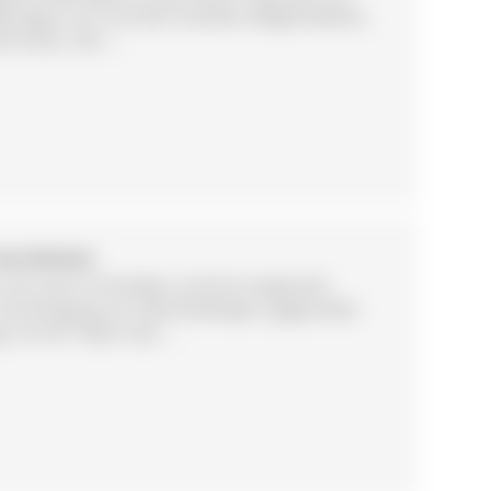
esingen uns und den Familien Möglichkeiten,
rschen. Der ...
BAD DÜRRHEIM
t mit sechs Ortsteilen und hat insgesamt
m Ortseingang von Oberbaldingen, gegenüber
st ein Teilort der ...