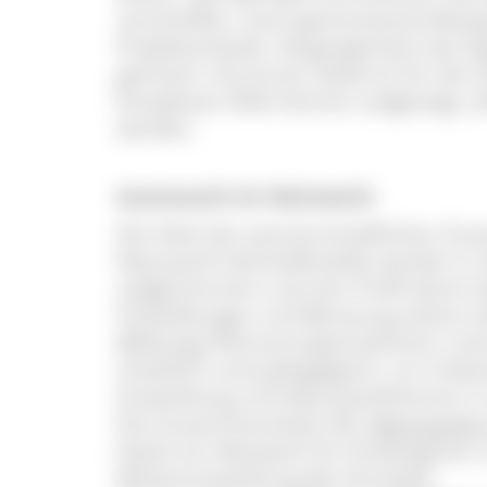
verschaffen. Auch generationenübergr
Projektverläufe. Vergangenheit wie G
gemacht. Sie lernen dadurch für die Z
komplexen Welt können aufgezeigt, a
werden.
Austausch im Netzwerk
Die Ziele der partnerschaftlichen Z
Naturpark-Geschäftsstelle werden in 
aufgenommen und sein Profil damit d
Fortbildungen und Beratung seitens 
(Bildungs-)Partnerorganisationen unt
inhaltlich und pädagogisch, um insbe
Entwicklung und Naturparkthemen in 
Die Zusammenarbeit der
Naturparke
bietet ein Netzwerk für Kindergärten
Weiterentwicklung des Konzepts.