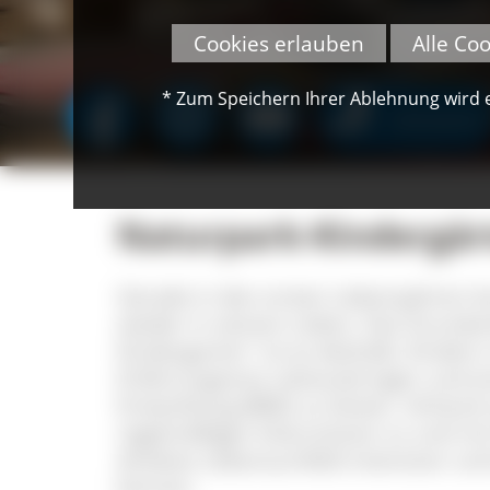
Cookies erlauben
Alle Co
* Zum Speichern Ihrer Ablehnung wird ei
SPENDEN
Naturpark-Kindergär
Gerade in den ersten Lebensjahren le
wieder in seinem Leben. Das Grunda
Kindergarten" ist es deshalb, Kindern 
Erfahrungsorte nahezubringen und ein
Entwicklung (BNE) zu leisten. Anhand 
regelmäßigen Exkursionen zu und mit 
direktes Lebensumfeld intensiver und
kennen.