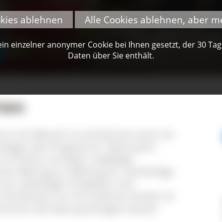
okies ablehnen
Alle Cookies ablehnen, aber m
n einzelner anonymer Cookie bei Ihnen gesetzt, der 30 Tage 
Daten über Sie enthält.
ten
rnt ein Mensch so schnell wie sonst nie
nliegen des Programms "Naturpark-
im frühen Lernalter vielfältige
en Beitrag zur Bildung für nachhaltige
von vielseitigen Projekten und
Fachleuten vor Ort erfahren Kinder ihr
 lernen die Naturparkregion besser