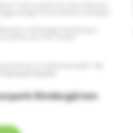
arten" wird zunächst für einen Zeitraum
n gegenseitigem Einverständnis verlängert
ildung für nachhaltige Entwicklung in
ns auf Sie und "Ihre" Kinder!
rpark-Schulen im Südschwarzwald". Alle
e "Naturpark-Schulen"
.
aturpark-Kindergärten
 Karte