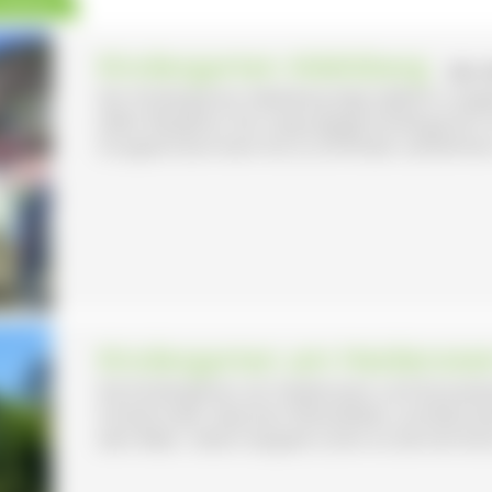
Kindergarten Adelsberg
- ZELL
Der Kindergarten Adelsberg liegt idyllisch u
Zeller Bergland. Der eingruppige Kindergarten
Gruppenraum kann bis zu 20 Kinder aufnehmen u
Kindergarten am Heidenste
Die Kindergärten am Heidenstein und Dossenb
Schwörstadt. Zwischen Rheinfelden und Bad Säc
dem Meer. Gleich doppelt schön ist die herrlich