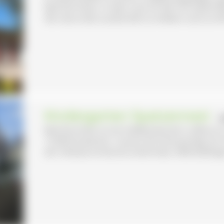
Bad Dürrheim. In dem und um den Ort bietet Bi
die naturnahe Landschaft zu erleben und zu erfo
Kindergarten Spatzennest
- 
Bad Dürrheim ist ein heilklimatischer Luftkuror
13.000 Einwohner. Unsere Einrichtung liegt a
der Ostbaarschule (Grundschule). Oberbaldingen i