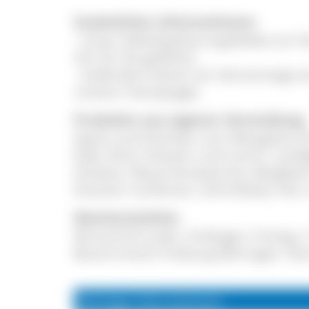
Zusätzliche Informationen
- Unser Selbstbedienungslädele am Ho
Uhr für Sie geöffnet.
- Außerdem bieten wir donnerstags ein
unserer Homepage).
Produkte aus eigener Herstellung
Speck und Schinken vom Mangalitza 
Kalb, Rind, Schwein und Lamm, Landj
Schwein, Bauernbratwürste, Bergkäse 
Kräutern verfeinert, Schnittkäse, Ei
Wochenmärkte
Winzerhof Linder, Endingen: Freitag, 
Bauernmarkt Freiburg-Zähringen: Sam
Wichtige Informationen