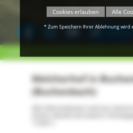
Cookies erlauben
Alle Co
* Zum Speichern Ihrer Ablehnung wird ei
SPENDEN
< zurück
Melcherhof in Buche
(Buchenbach)
Alle Informationen rund um unseren 
immer aktuell auf unserer Homepag
"Links").