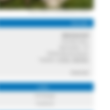
Unsere Hühner in Freilandhaltung im Ibental.
Kontakt
Melcherhof
Familie Herr
Ibentalstr. 27
79256 Buchenbach
Telefon:
07661 980585
Internet
Links
Homepage
Facebook