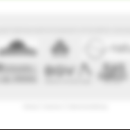
park Südschwarzwald wird präsentiert mit freundlicher Unterst
|
|
Sitemap
Impressum
Datenschutzerklärung