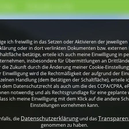
rinken
Einkaufen vor Ort
lige ich freiwillig in das Setzen oder Aktivieren der jeweili
klärung oder in dort verlinkten Dokumenten bzw. externen 
altfläche betätige, erteile ich auch meine Einwilligung in 
rnehmen, insbesondere für Übermittlungen an Drittländer
für die Zukunft durch die Änderung meiner Cookie-Einstellu
 Einwilligung wird die Rechtmäßigkeit der aufgrund der Einw
nzelnen Handlung (dem Betätigen der Schaltfläche), erteile 
ch dem Datenschutzrecht als auch um die des CCPA/CPRA, eP
onen notwendig und als Rechtsgrundlage für eine geplante 
dass ich meine Einwilligung mit dem Klick auf die andere Sch
Einstellungen vornehmen kann.
Datenschutzerklärung
Transpare
falls, die
und das
genommen zu haben.