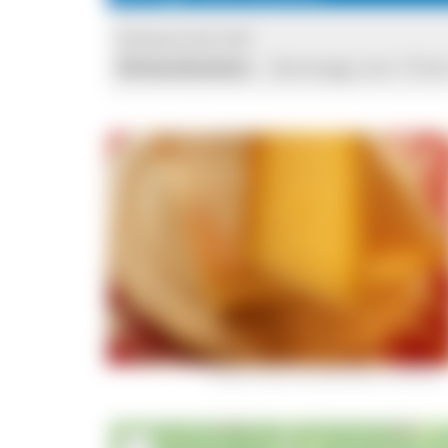
Verkauf ab Hof
Verkaufszeiten:
Samstags von 15 bi
2
Leckerer Käse vom Melcherhof im Ibental.