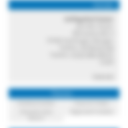
Kontakt
Geflügelhof Kaiser
Jennifer Kaiser
Michaelstraße 4
79780 Stühlingen-Wangen
Telefon:
07703 91150
Telefon:
0152 546 330 51
mobil
Internet
Themen
Direktvermarkter
Essen & Trinken
Einkaufen beim
Regionale Produkte
Bauern