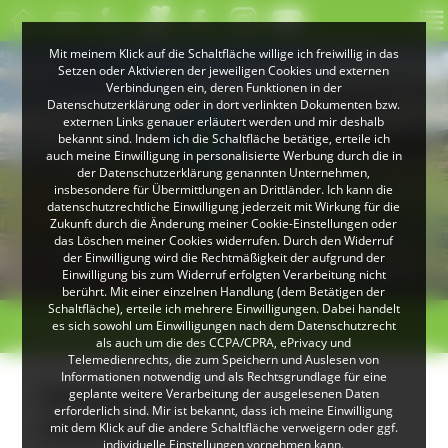
Mit meinem Klick auf die Schaltfläche willige ich freiwillig in das
Setzen oder Aktivieren der jeweiligen Cookies und externen
Verbindungen ein, deren Funktionen in der
Datenschutzerklärung oder in dort verlinkten Dokumenten bzw.
externen Links genauer erläutert werden und mir deshalb
bekannt sind. Indem ich die Schaltfläche betätige, erteile ich
auch meine Einwilligung in personalisierte Werbung durch die in
der Datenschutzerklärung genannten Unternehmen,
insbesondere für Übermittlungen an Drittländer. Ich kann die
datenschutzrechtliche Einwilligung jederzeit mit Wirkung für die
Zukunft durch die Änderung meiner Cookie-Einstellungen oder
das Löschen meiner Cookies widerrufen. Durch den Widerruf
© Klaus Peter Kappest
© Christoph Wasmer
der Einwilligung wird die Rechtmäßigkeit der aufgrund der
Landschaft bei Herrenschwand
Albsteig Schwarzwald
Einwilligung bis zum Widerruf erfolgten Verarbeitung nicht
berührt. Mit einer einzelnen Handlung (dem Betätigen der
Schaltfläche), erteile ich mehrere Einwilligungen. Dabei handelt
>
>
es sich sowohl um Einwilligungen nach dem Datenschutzrecht
Direktvermarkter
Geflügelhof Kaiser
als auch um die des CCPA/CPRA, ePrivacy und
Telemedienrechts, die zum Speichern und Auslesen von
Informationen notwendig und als Rechtsgrundlage für eine
Geflügelhof Kaiser
geplante weitere Verarbeitung der ausgelesenen Daten
erforderlich sind. Mir ist bekannt, dass ich meine Einwilligung
(Stühlingen)
mit dem Klick auf die andere Schaltfläche verweigern oder ggf.
individuelle Einstellungen vornehmen kann.