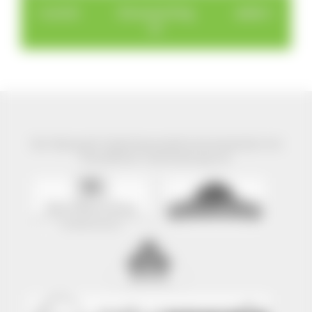
< zurück
Donauesching
weiter >
en
Der Naturpark Südschwarzwald wird präsentiert mit
freundlicher Unterstützung von