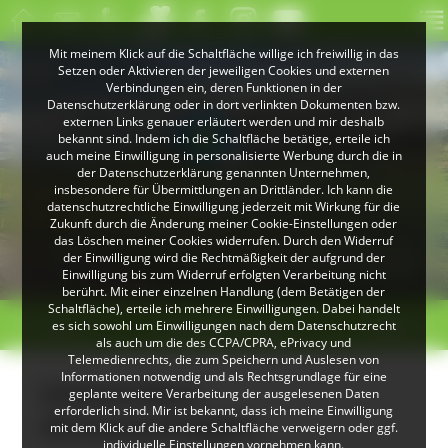
Mit meinem Klick auf die Schaltfläche willige ich freiwillig in das
Setzen oder Aktivieren der jeweiligen Cookies und externen
Verbindungen ein, deren Funktionen in der
Datenschutzerklärung oder in dort verlinkten Dokumenten bzw.
externen Links genauer erläutert werden und mir deshalb
bekannt sind. Indem ich die Schaltfläche betätige, erteile ich
auch meine Einwilligung in personalisierte Werbung durch die in
der Datenschutzerklärung genannten Unternehmen,
insbesondere für Übermittlungen an Drittländer. Ich kann die
datenschutzrechtliche Einwilligung jederzeit mit Wirkung für die
Zukunft durch die Änderung meiner Cookie-Einstellungen oder
das Löschen meiner Cookies widerrufen. Durch den Widerruf
© Klaus Peter Kappest
© Christoph Wasmer
der Einwilligung wird die Rechtmäßigkeit der aufgrund der
Landschaft bei Herrenschwand
Albsteig Schwarzwald
Einwilligung bis zum Widerruf erfolgten Verarbeitung nicht
berührt. Mit einer einzelnen Handlung (dem Betätigen der
Schaltfläche), erteile ich mehrere Einwilligungen. Dabei handelt
< zurück
Donaueschingen
weiter >
es sich sowohl um Einwilligungen nach dem Datenschutzrecht
als auch um die des CCPA/CPRA, ePrivacy und
Telemedienrechts, die zum Speichern und Auslesen von
Informationen notwendig und als Rechtsgrundlage für eine
Imkerei Murr
geplante weitere Verarbeitung der ausgelesenen Daten
erforderlich sind. Mir ist bekannt, dass ich meine Einwilligung
(Donaueschingen)
mit dem Klick auf die andere Schaltfläche verweigern oder ggf.
individuelle Einstellungen vornehmen kann.