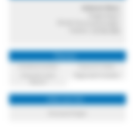
Imkerei Murr
Angerweg 5
78166 Donaueschingen
Telefon:
07705 400
Themen
Direktvermarkter
Essen & Trinken
Einkaufen beim
Regionale Produkte
Bauern
Infos zum Ort
Donaueschingen