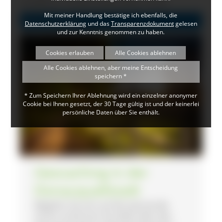
Landkreis: Schwarzwald-Baar-Kreis
Mit meiner Handlung bestätige ich ebenfalls, die
Geo-Caching
Datenschutzerklärung
und das
Transparenzdokument
gelesen
und zur Kenntnis genommen zu haben.
Cookies erlauben
Alle Cookies ablehnen
Alle Cookies ablehnen, aber meine Entscheidung
speichern *
* Zum Speichern Ihrer Ablehnung wird ein einzelner anonymer
Cookie bei Ihnen gesetzt, der 30 Tage gültig ist und der keinerlei
persönliche Daten über Sie enthält.
Geocaching in der
Donauquellstadt
Begeben Sie sich auf die spannende
Suche und lernen Sie dabei aktiv den