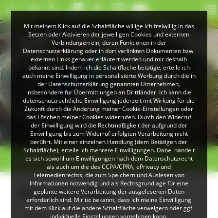
Mit meinem Klick auf die Schaltfläche willige ich freiwillig in das
Setzen oder Aktivieren der jeweiligen Cookies und externen
Verbindungen ein, deren Funktionen in der
Datenschutzerklärung oder in dort verlinkten Dokumenten bzw.
externen Links genauer erläutert werden und mir deshalb
bekannt sind. Indem ich die Schaltfläche betätige, erteile ich
auch meine Einwilligung in personalisierte Werbung durch die in
der Datenschutzerklärung genannten Unternehmen,
insbesondere für Übermittlungen an Drittländer. Ich kann die
datenschutzrechtliche Einwilligung jederzeit mit Wirkung für die
Zukunft durch die Änderung meiner Cookie-Einstellungen oder
das Löschen meiner Cookies widerrufen. Durch den Widerruf
© Tobias Raphael Ackermann / Stadt Donaueschingen
der Einwilligung wird die Rechtmäßigkeit der aufgrund der
Die Donauquelle in Donaueschingen
Einwilligung bis zum Widerruf erfolgten Verarbeitung nicht
berührt. Mit einer einzelnen Handlung (dem Betätigen der
Schaltfläche), erteile ich mehrere Einwilligungen. Dabei handelt
>
>
es sich sowohl um Einwilligungen nach dem Datenschutzrecht
Übersicht
Donaueschingen
als auch um die des CCPA/CPRA, ePrivacy und
Telemedienrechts, die zum Speichern und Auslesen von
Informationen notwendig und als Rechtsgrundlage für eine
Donaueschingen
geplante weitere Verarbeitung der ausgelesenen Daten
erforderlich sind. Mir ist bekannt, dass ich meine Einwilligung
mit dem Klick auf die andere Schaltfläche verweigern oder ggf.
individuelle Einstellungen vornehmen kann.