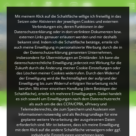
Mit meinem Klick auf die Schaltfläche willige ich freiwillig in das
Setzen oder Aktivieren der jeweiligen Cookies und externen
Verbindungen ein, deren Funktionen in der
Datenschutzerklärung oder in dort verlinkten Dokumenten bzw.
externen Links genauer erläutert werden und mir deshalb
bekannt sind. Indem ich die Schaltfläche betätige, erteile ich
auch meine Einwilligung in personalisierte Werbung durch die in
der Datenschutzerklärung genannten Unternehmen,
insbesondere für Übermittlungen an Drittländer. Ich kann die
datenschutzrechtliche Einwilligung jederzeit mit Wirkung für die
Zukunft durch die Änderung meiner Cookie-Einstellungen oder
das Löschen meiner Cookies widerrufen. Durch den Widerruf
© Klaus Peter Kappest
© Christoph Wasmer
der Einwilligung wird die Rechtmäßigkeit der aufgrund der
Landschaft bei Herrenschwand
Albsteig Schwarzwald
Einwilligung bis zum Widerruf erfolgten Verarbeitung nicht
berührt. Mit einer einzelnen Handlung (dem Betätigen der
Schaltfläche), erteile ich mehrere Einwilligungen. Dabei handelt
< zurück
Maulburg
weiter >
es sich sowohl um Einwilligungen nach dem Datenschutzrecht
als auch um die des CCPA/CPRA, ePrivacy und
Telemedienrechts, die zum Speichern und Auslesen von
Informationen notwendig und als Rechtsgrundlage für eine
Grethermühle (Maulburg)
geplante weitere Verarbeitung der ausgelesenen Daten
erforderlich sind. Mir ist bekannt, dass ich meine Einwilligung
mit dem Klick auf die andere Schaltfläche verweigern oder ggf.
In unserem Familienbetrieb betreiben
individuelle Einstellungen vornehmen kann.