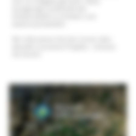
sich zur Aufgabe gemacht, diese
einzigartige Landschaft des
Schwarzwalds zu erhalten und
weiterzuentwickeln.
Wir informieren Sie hier immer über
aktuelle innovative Projekte - schauen
Sie herein!