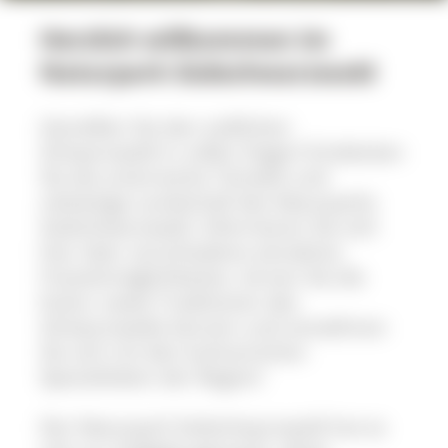
Herzlich willkommen im
Naturpark Südschwarzwald
Genießen Sie den südlichen
Schwarzwald in vollen Zügen! Entdecken
Sie die artenreiche Tierwelt und
vielseitige Landschaft des Naturparks
Südschwarzwald. Informieren Sie sich
hier über verschiedene attraktive
Freizeitmöglichkeiten, lernen Sie die
Kultur sowie Traditionen des
Schwarzwalds kennen und verwöhnen
Sie sich mit den kulinarischen
Spezialitäten der Region!
Der Naturpark Südschwarzwald hat es