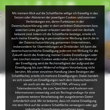
Mit meinem Klick auf die Schaltfläche willige ich freiwillig in das
Setzen oder Aktivieren der jeweiligen Cookies und externen
Verbindungen ein, deren Funktionen in der
Datenschutzerklärung oder in dort verlinkten Dokumenten bzw.
externen Links genauer erläutert werden und mir deshalb
bekannt sind. Indem ich die Schaltfläche betätige, erteile ich
auch meine Einwilligung in personalisierte Werbung durch die in
der Datenschutzerklärung genannten Unternehmen,
insbesondere für Übermittlungen an Drittländer. Ich kann die
datenschutzrechtliche Einwilligung jederzeit mit Wirkung für die
Zukunft durch die Änderung meiner Cookie-Einstellungen oder
das Löschen meiner Cookies widerrufen. Durch den Widerruf
© S. Schröder-Esch
der Einwilligung wird die Rechtmäßigkeit der aufgrund der
Frische Zutaten - lecker!
Einwilligung bis zum Widerruf erfolgten Verarbeitung nicht
berührt. Mit einer einzelnen Handlung (dem Betätigen der
Schaltfläche), erteile ich mehrere Einwilligungen. Dabei handelt
es sich sowohl um Einwilligungen nach dem Datenschutzrecht
AKTUELL: Ferienprogramme
als auch um die des CCPA/CPRA, ePrivacy und
Telemedienrechts, die zum Speichern und Auslesen von
der Naturpark-Kochschule
Informationen notwendig und als Rechtsgrundlage für eine
geplante weitere Verarbeitung der ausgelesenen Daten
erforderlich sind. Mir ist bekannt, dass ich meine Einwilligung
2. September 2026:
Ferienspaß für
mit dem Klick auf die andere Schaltfläche verweigern oder ggf.
individuelle Einstellungen vornehmen kann.