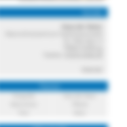
Kontakt
Haus der Natur
Naturschutzzentrum Südschwarzwald
Dr.-Pilet-Spur 4
79868 Feldberg
Telefon:
07676 9336-30
Internet
Themen
Fotografie
Haus der Natur
Naturschutz
Pflanze
Tiere
Natur