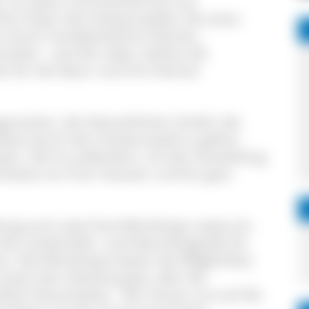
gt. Zu sehen sind Aufnahmen aus
ten Ecken des Schwarzwalds, die seine
ken durch handwerkliches Können,
zität - und die Liebe, welche die
ks für die Natur und ihre Heimat
gsmacher, die Heimatlichter GmbH, die
 Reise durch den Schwarzwald zu gehen
en. Ziel ist außerdem, mit der Ausstellung
hätze vor ihrer Haustür und für gute
lung auch zwei Foto-Workshops sowie ein
die Landschafts- und Naturfotografie für
en. Die Workshops bieten die Möglichkeit,
-Coach den Herbstzauber oder die
fisch festzuhalten. "Wir freuen uns auf die