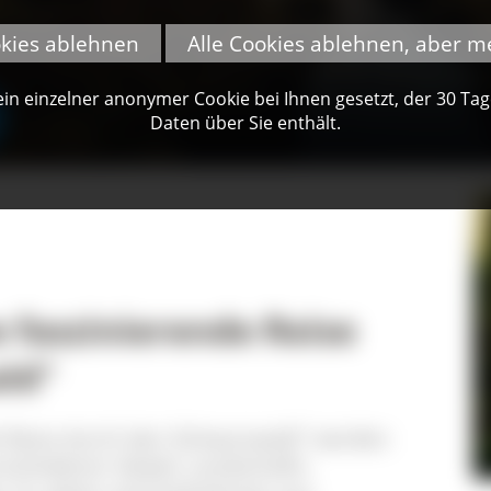
okies ablehnen
Alle Cookies ablehnen, aber m
n einzelner anonymer Cookie bei Ihnen gesetzt, der 30 Tage 
Daten über Sie enthält.
e faszinierende Reise
ld"
de Reise durch den Schwarzwald" werden
schiedener lokaler Landschafts-