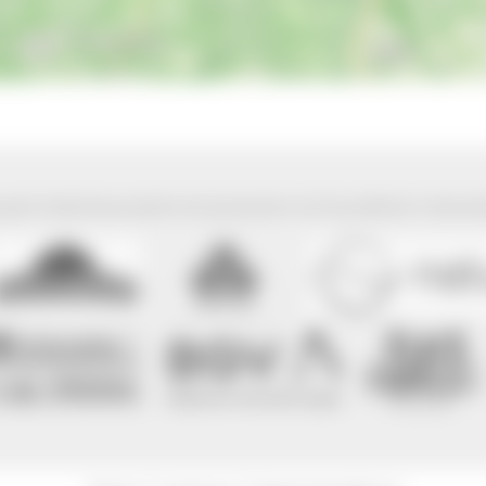
park Südschwarzwald wird präsentiert mit freundlicher Unterst