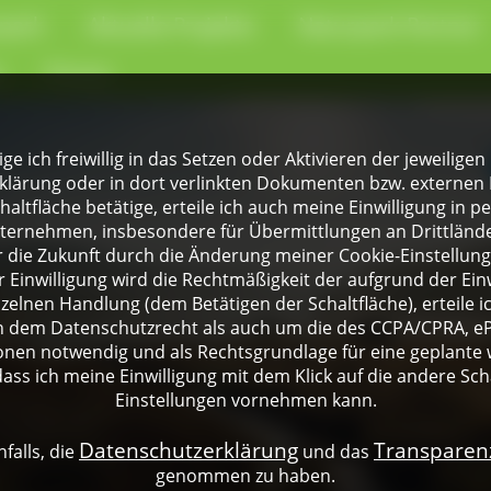
park
Aktuelle Projekte
Naturpark-Partner
e
Presse
lige ich freiwillig in das Setzen oder Aktivieren der jeweili
klärung oder in dort verlinkten Dokumenten bzw. externen 
altfläche betätige, erteile ich auch meine Einwilligung in 
rnehmen, insbesondere für Übermittlungen an Drittländer
für die Zukunft durch die Änderung meiner Cookie-Einstellu
 Einwilligung wird die Rechtmäßigkeit der aufgrund der Einw
nzelnen Handlung (dem Betätigen der Schaltfläche), erteile 
ch dem Datenschutzrecht als auch um die des CCPA/CPRA, eP
onen notwendig und als Rechtsgrundlage für eine geplante 
dass ich meine Einwilligung mit dem Klick auf die andere Sch
Einstellungen vornehmen kann.
Datenschutzerklärung
Transpare
falls, die
und das
genommen zu haben.