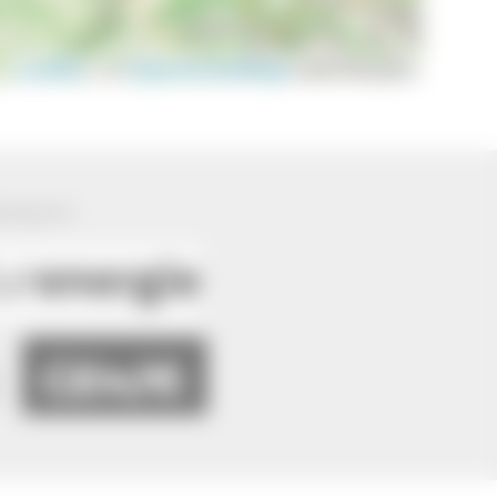
Leaflet
|
©
OpenStreetMap
contributors
ützung von