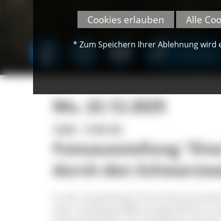
Cookies erlauben
Alle Co
* Zum Speichern Ihrer Ablehnung wird ei
SPENDEN
Mo, 22.12.2025
10:00 - 17:00 Uhr
Fotoausstellung "Ein
durch den Schwarzwa
In der Ausstellung "Eine faszinieren
über dreißig großformatige Werke ver