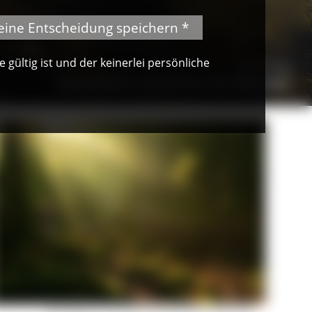
eine Entscheidung speichern *
gültig ist und der keinerlei persönliche
© Felix Schelb
Heimatfotos: Schluchsee am Westufer
Heimatfotos: Tanzende Sonnenstrahlen © Niko Benas