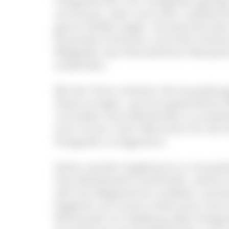
Fotografinnen und -Fotografen gezei
vertrauten, aber auch eher unbekann
ganze Vielfalt zeigen. Sie beeindruc
besondere Präzision und hohe Authenti
Mitglieder des Heimatlichter-Netzwer
empfinden.
Mit der Fotos möchten die Ausstellun
Gäste anregen, auf eine gedankliche
und dabei neue Blickwinkel zu entdeck
auch immer mehr Menschen für die Sc
Fotografie zu begeistern.
Daher werden begleitend zur Ausstel
Foto-Wettbewerb stattfinden, welche 
alle Foto-Begeisterten erlebbar mach
begleitet von einem erfahrenen Foto
Winterwelt am Feldberg selbst fotogra