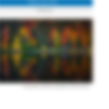
Infos zum Ort
Feldberg
Heimatfotos: Herbst am Feldberg © Nick Schmid