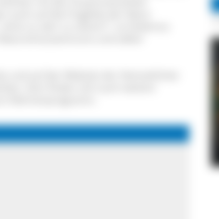
möchten mit der Zusammenarbeit
r auch auf die Fragilität der Natur
', ohne zu sehr zu stören?", so Hubertus
s Naturschutzzentrums und selbst
ke und auf der Website der Heimatlichter
rben. Dort finden sich auch weitere
 zum Rahmenprogramm.