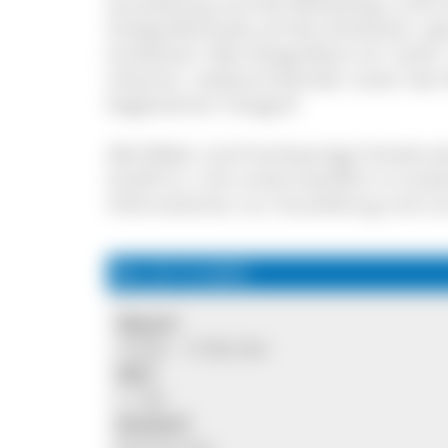
Ausstellung und die Workshops und 
Fotografierende auf die Schönheit, abe
hinweisen: Wie fotografiere ich 'sanft
Ulsamer, stellvertretender Leiter de
begeisterter Fotograf.
Alle Bilder sind hochwertige Fotodruc
GmbH (s. Link unten) käuflich zu erwe
Informationen zur Ausstellung und
Mo, 22.12.2025
Wann?
10:00 - 17:00 Uhr
Wo?
1. OG
Kosten?