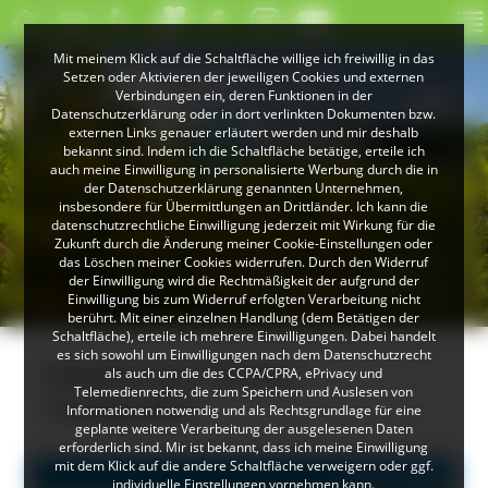
Mit meinem Klick auf die Schaltfläche willige ich freiwillig in das
Setzen oder Aktivieren der jeweiligen Cookies und externen
Verbindungen ein, deren Funktionen in der
Datenschutzerklärung oder in dort verlinkten Dokumenten bzw.
externen Links genauer erläutert werden und mir deshalb
bekannt sind. Indem ich die Schaltfläche betätige, erteile ich
auch meine Einwilligung in personalisierte Werbung durch die in
der Datenschutzerklärung genannten Unternehmen,
insbesondere für Übermittlungen an Drittländer. Ich kann die
datenschutzrechtliche Einwilligung jederzeit mit Wirkung für die
Zukunft durch die Änderung meiner Cookie-Einstellungen oder
das Löschen meiner Cookies widerrufen. Durch den Widerruf
© Peter Mesenholl
der Einwilligung wird die Rechtmäßigkeit der aufgrund der
Im Naturpark Südschwarzwald
Einwilligung bis zum Widerruf erfolgten Verarbeitung nicht
berührt. Mit einer einzelnen Handlung (dem Betätigen der
Schaltfläche), erteile ich mehrere Einwilligungen. Dabei handelt
es sich sowohl um Einwilligungen nach dem Datenschutzrecht
Inhalte zum Thema
als auch um die des CCPA/CPRA, ePrivacy und
Telemedienrechts, die zum Speichern und Auslesen von
"Fotografie"
Informationen notwendig und als Rechtsgrundlage für eine
geplante weitere Verarbeitung der ausgelesenen Daten
erforderlich sind. Mir ist bekannt, dass ich meine Einwilligung
mit dem Klick auf die andere Schaltfläche verweigern oder ggf.
Alle Einträge
individuelle Einstellungen vornehmen kann.