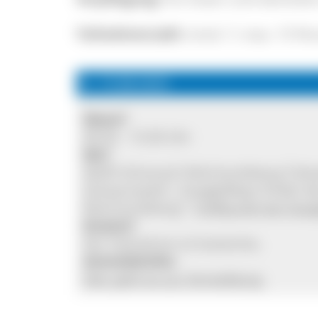
Teilnehmerzahl:
mind. 7, max. 15 Pe
Fr, 15.08.2025
Wann?
09:30 - 15:30 Uhr
Wo?
Skilift Schonach Rohrhardsberg Tals
Schwarzwald | GoogleMaps findet den
Rohrhardsberg":
Treffpunkt bei Go
Kosten?
Die Teilnahme ist kostenlos.
Anmeldeinfos
Hier geht es zur Anmeldung.