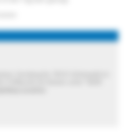
rsonen
tation, Farnberg 9a, 78141 Schönwald im
 Treffpunkt am besten unter "Skilift
ogleMaps ansehen