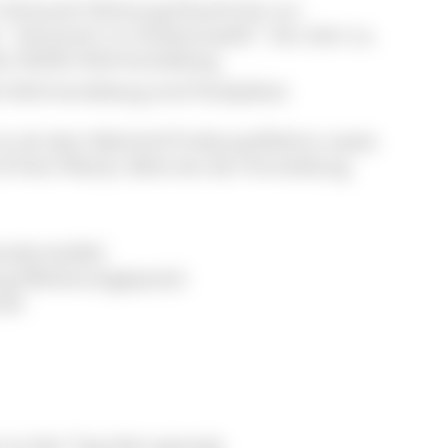
 Schonach Richtung Elzach) bis zur
- Schonach im Schwarzwald". Von dort ca.
s Skilifts Rohrhardsberg.
fts Rohrhardsberg sind Parkplätze
 ist ab dem Bahnhof Freiburg-Wiehre sowie
 freie Plätze). Bitte bei der Anmeldung
derstiefel)
ng (Wetterangepasst)
uhe
ist den Tag über gesorgt.