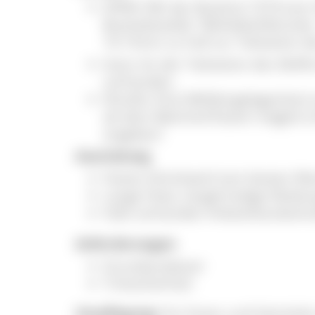
ÖPNV: Mit der Buslinie 7274 (von
Bushaltestelle "Mühlebühlbrücke 
10-15min zu Fuß zur Talstation de
Auto: An der Talstation des Skili
vorhanden.
Shuttle: Eine Mitfahrgelegenheit
ab dem Bahnhof Elzach möglich (4
angeben!
Ausrüstung
Festes Schuhwerk (am besten Wan
Lange Hose, langärmelige Kleidu
Falls vorhanden Arbeitshandsch
Anforderungen
Grundausdauer
Trittsicherheit
Verpflegung:
Für Essen und Getränke 