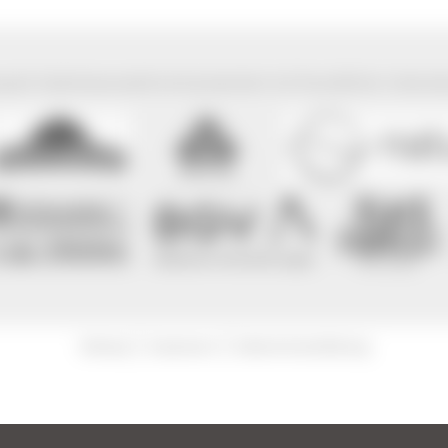
park Südschwarzwald wird präsentiert mit freundlicher Unterst
|
|
Sitemap
Impressum
Datenschutzerklärung