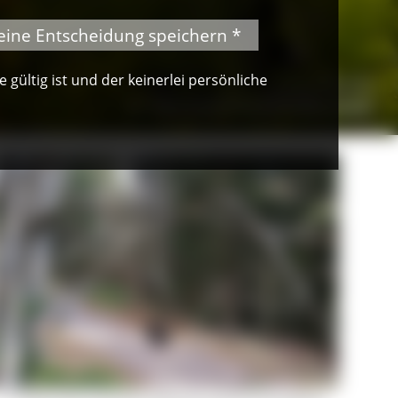
eine Entscheidung speichern *
gültig ist und der keinerlei persönliche
© Peter Mesenholl
Im Naturpark Südschwarzwald
Für diesen selten gewordenen Waldvogel möchten wir bei diesem