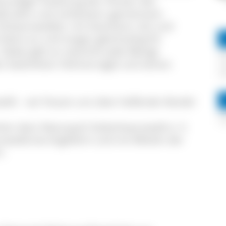
undiger Anleitung der Förster des
ld) aktiv und verbessern gemeinsam
Schwarzwaldes: mit Astschere, Axt und
idore an und sorgen gleichzeitig für
Dabei gibt es natürlich jede Menge
n bedrohten Hühnervogel und seinen
llt – wir freuen uns über helfende Hände!
schen dem Naturpark Südschwarzwald e. V.
zwald) durchgeführt und mit Mitteln der
t.