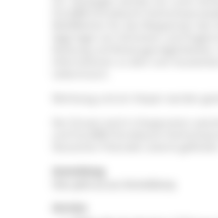
vor. Deswegen werden wir unter fachk
ForstBW (Forstbezirk Hochschwarzwa
Waldflächen für das Wappentier des 
Säge legen wir Schneisen und Flugkorr
Deckung und Rückzugsmöglichkeiten. 
Informationen zu dem vom Aussterbe
Lebensraum.
Werkzeug und ein Vesper werden geste
Der Einsatz wird in Kooperation zwi
und ForstBW (Forstbezirk Hochschwar
Deutschen Postcode Lotterie geförder
Anmeldung
Hier geht es zur Anmeldung.
Anreise