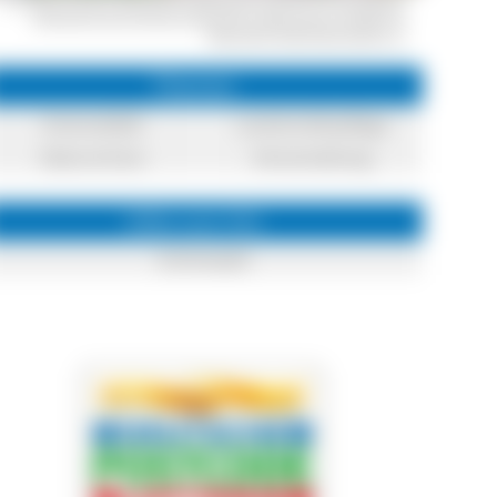
Voluntourismus-Einsatz geeigneten Lebensraum schaffen! ©
Naturpark Südschwarzwald e. V.
Themen
Artenvielfalt
Landschaftspflege
Naturschutz
Veranstaltung
Infos zum Ort
Schönwald