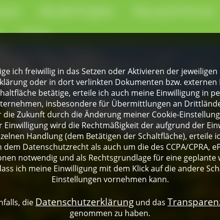
park
Aktuelle Projekte
Naturpark-Partner
e
Presse
lige ich freiwillig in das Setzen oder Aktivieren der jeweili
klärung oder in dort verlinkten Dokumenten bzw. externen 
altfläche betätige, erteile ich auch meine Einwilligung in 
rnehmen, insbesondere für Übermittlungen an Drittländer
für die Zukunft durch die Änderung meiner Cookie-Einstellu
 Einwilligung wird die Rechtmäßigkeit der aufgrund der Einw
nzelnen Handlung (dem Betätigen der Schaltfläche), erteile 
ch dem Datenschutzrecht als auch um die des CCPA/CPRA, eP
onen notwendig und als Rechtsgrundlage für eine geplante 
dass ich meine Einwilligung mit dem Klick auf die andere Sch
Einstellungen vornehmen kann.
Datenschutzerklärung
Transpare
falls, die
und das
genommen zu haben.