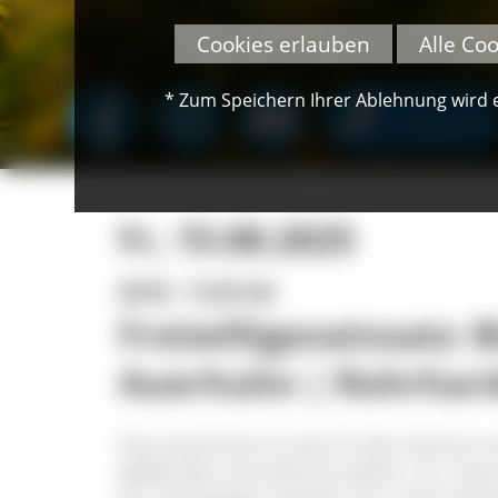
Cookies erlauben
Alle Co
* Zum Speichern Ihrer Ablehnung wird ei
SPENDEN
Fr, 15.08.2025
09:30 - 15:30 Uhr
Freiwilligeneinsatz: 
Auerhuhn | Rohrhar
Das Auerhuhn ist durch den Verlust 
gefährdet und kommt daher nur noch