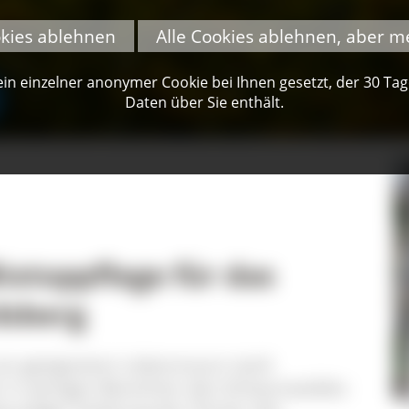
okies ablehnen
Alle Cookies ablehnen, aber m
n einzelner anonymer Cookie bei Ihnen gesetzt, der 30 Tage 
Daten über Sie enthält.
Biotoppflege für das
dsberg
von geeignetem Lebensraum stark
 in wenigen Bereichen des Schwarzwaldes