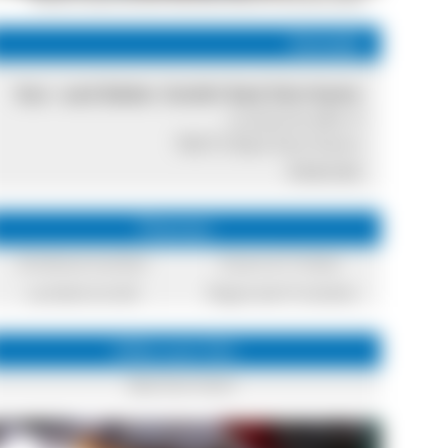
Kontakt
Kur- und Bäder GmbH Bad Dürrheim
Luisenstraße 4
78073 Bad Dürrheim
Internet
Themen
Direktvermarkter
Essen & Trinken
Landwirtschaft
Regionale Produkte
Infos zum Ort
Bad Dürrheim