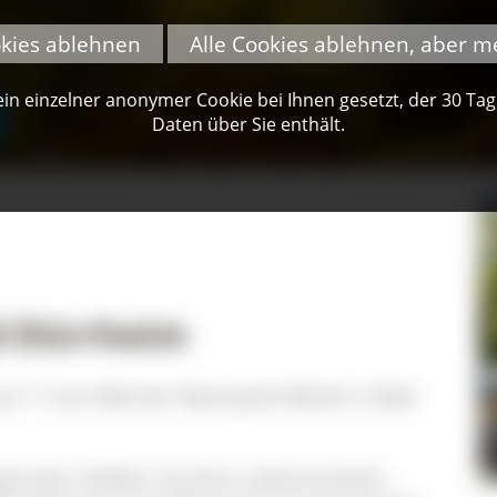
okies ablehnen
Alle Cookies ablehnen, aber m
n einzelner anonymer Cookie bei Ihnen gesetzt, der 30 Tage 
Daten über Sie enthält.
d Dürrheim
um 11-ten Mal der Naturpark-Markt in Bad
onaler Vielfalt, frischen Lebensmitteln