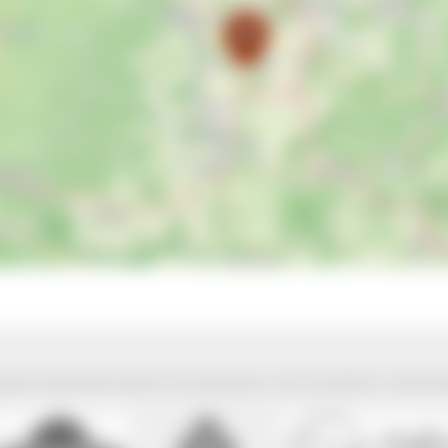
park Südschwarzwald wird präsentiert mit freundlicher Unterst