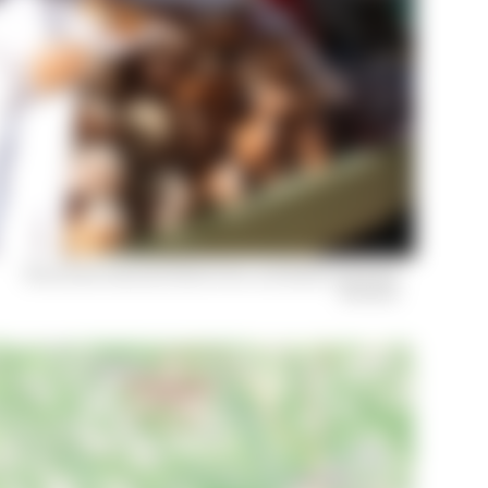
Brot auf dem Naturpark-Markt © Kur- und_Baeder GmbH Bad
Dürrheim