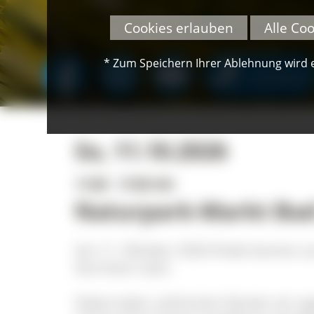
Cookies erlauben
Alle Co
* Zum Speichern Ihrer Ablehnung wird ei
SPENDEN
So, 11.10.2026
11:00 - 17:00 Uhr
Naturpark-Markt Ba
Am 11. Oktober 2026 findet bereits z
Dürrheim statt.
Dabei laden zahlreiche Stände mit regi