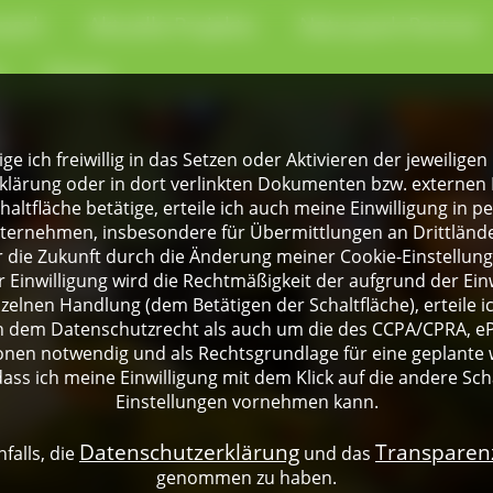
park
Aktuelle Projekte
Naturpark-Partner
e
Presse
lige ich freiwillig in das Setzen oder Aktivieren der jeweili
klärung oder in dort verlinkten Dokumenten bzw. externen 
altfläche betätige, erteile ich auch meine Einwilligung in 
rnehmen, insbesondere für Übermittlungen an Drittländer
für die Zukunft durch die Änderung meiner Cookie-Einstellu
 Einwilligung wird die Rechtmäßigkeit der aufgrund der Einw
nzelnen Handlung (dem Betätigen der Schaltfläche), erteile 
ch dem Datenschutzrecht als auch um die des CCPA/CPRA, eP
onen notwendig und als Rechtsgrundlage für eine geplante 
dass ich meine Einwilligung mit dem Klick auf die andere Sch
Einstellungen vornehmen kann.
Datenschutzerklärung
Transpare
falls, die
und das
genommen zu haben.