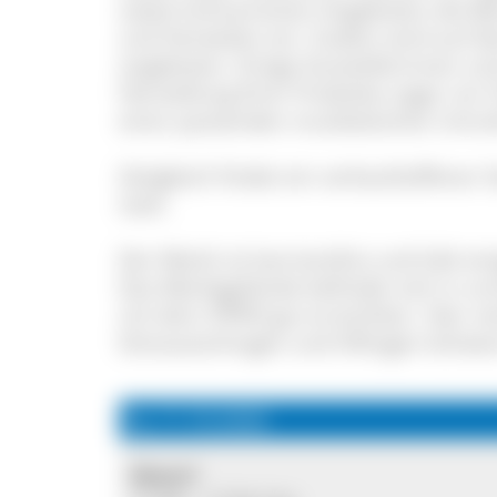
sowie kulinarischen Angeboten die 
und Verweilen ein. Zudem wird auf 
angeboten. Einige Ausstellerinnen un
Herstellung Ihrer Produkte sogar vor 
einer passenden musikalischen Umr
Zeitgleich findet ein verkaufsoffener
statt.
Der Markt ist barrierefrei und hält ei
Das Marktgelände befindet sich in u
mit dem ÖPNV gut erreichbar. Hier v
Donaueschingen und Villingen-Schwe
So, 11.10.2026
Wann?