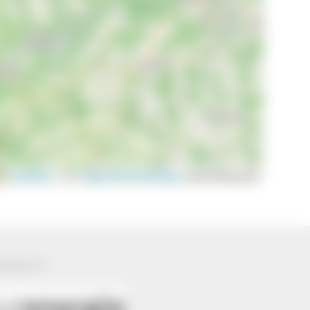
Leaflet
|
©
OpenStreetMap
contributors
ützung von