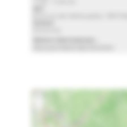
11:00 - 17:00 Uhr
Wo?
Rund um den Rathausplatz, 78073 
Kosten?
Eintritt frei
Weitere Informationen...
Naturpark-Markt Bad Dürrheim
+
−