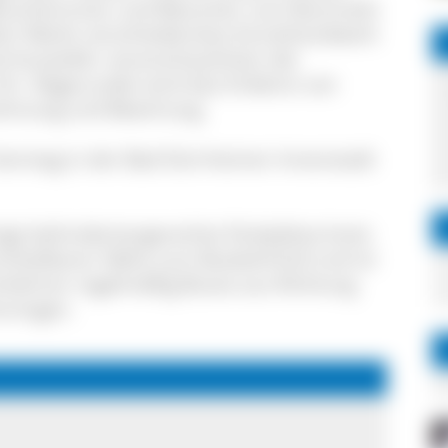
Besucherinnen und Besucher zum Bummeln
dem Markt verschiedenstes Kunsthandwerk
d Aussteller veranschaulichen die
Ort. Abgerundet wird das Erlebnis von
ahmung und Bewirtung.
 Sonntag in der Bad Dürrheimer Innenstadt
nige behindertengerechte Parkplätze breit.
nmittelbarer Nähe zum Busbahnhof und ist
erkehren regelmäßig Busse aus Richtung
nningen.