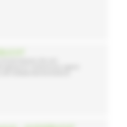
EBUCHT
rtsteil Hierbach. Wir sind
t eigenem EU- Schlachtraum, eigener
er den Hofladen,Wochenmärkte &