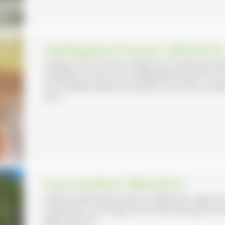
Geflügelhof Kaiser: BRUNC
Gelegen ist der Hof im idyllischen Stühlingen
Schweizer Grenze. Der Geflügelhof Kaiser ist ei
der Nudelproduktion werden unsere Eier veredel
35 €
Hummelhof: BRUNCH
Nebenerwerbsbauernhof in idyllischer Lage mit
Jungrinder und artgerechte Putenhaltung mit
Bauerngarten.