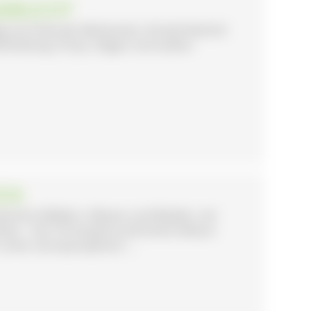
SGEBUCHT
e am Ende des Müntertals, Ortsteil Neuhof,
uhhaltung, Ponys, Ziegen und andere
ÜCK
zwischen Wäldern, Wiesen und Weiden, mit
zen... Der Christophorushof wird inklusiv
 einer antroposophisch ...