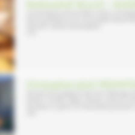
Breitnauhof: Brunch – AU
Grünlandbauernhof auf 980 m Höhe in Einzellag
Richtung Wiedener Eck. Hinterwälder-Mutterhk
Kleintiere. Ideales Wandergebiet.
35 €
Christophorushof: FRÜHST
Wunderschön gelegener Bio-Hof in Alleinlage 
Rindern, Schafen, Ziegen, Pferden, Hühnern, Kat
betrieben; er gehört zur Werksiedlung Kandern,
28 €