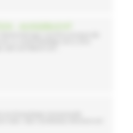
TÜCK - AUSGEBUCHT
 Obsthof Sehringer rund 30 ha Grünland. Mit
ir u.a. Landschaftspflege. Auf ca. 20 ha
, aber auch Beeren und ...
ch von Emmendingen. Konventionelle
cht. Acker-, Obst- und Weinbau. Brennerei und