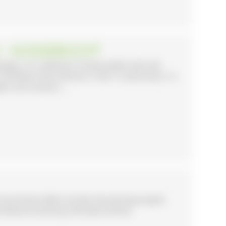
H - AUSGEBUCHT
-Wangen, im südlichen Schwarzwald nahe der
n Familienunternehmen in der 4. Generation. In
t. Auf unseren ...
 herrlichem Blick auf den Nordschwarzwald.
 Direktvermarktung. Wunderschöner