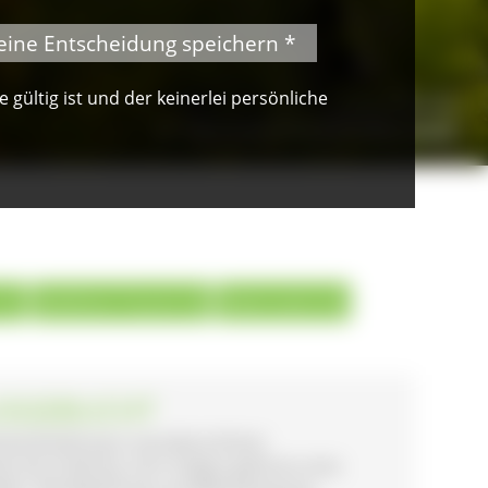
eine Entscheidung speichern *
gültig ist und der keinerlei persönliche
© Peter Mesenholl
Im Naturpark Südschwarzwald
41)
Geführte Touren (3)
Käserouten (6)
AUSGEBUCHT
terkuhhaltung in wunderschöner
ls bei Freiburg. Zum Hofgut gehören eine