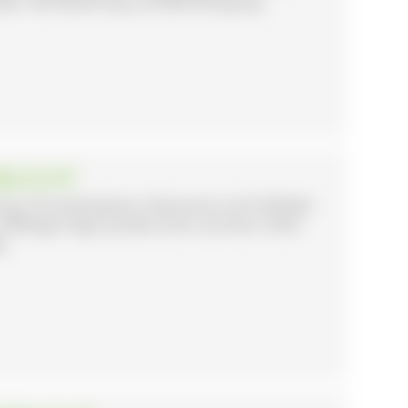
aden. Mit Bewirtung und Beherbergung.
EBUCHT
ung, Streuobstwiesen, Brennerei und Hofladen
g. Wilfingen liegt wunderschön auf einer Höhe
s.