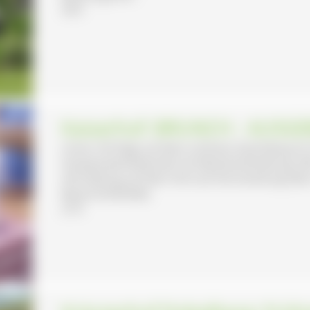
36 €
Kaiserhof: BRUNCH - AUSG
Unser Hof liegt auf dem schönen Dachsberg im O
Haupterwerbsbetrieb mit Mutterkuhhaltung. Mi
Herstellung auf dem Hof und Vermarktung üb
Bauernhofstüble.
27 €