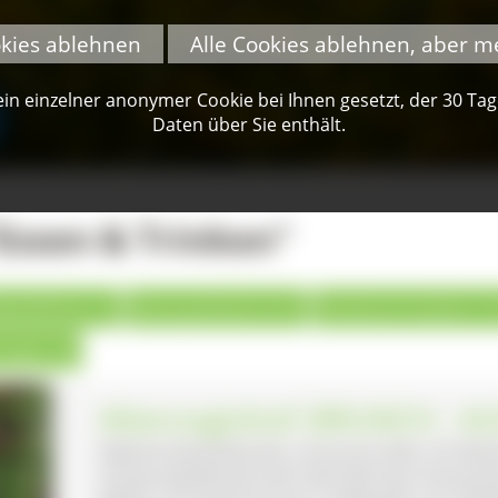
okies ablehnen
Alle Cookies ablehnen, aber m
n einzelner anonymer Cookie bei Ihnen gesetzt, der 30 Tage 
Daten über Sie enthält.
Essen & Trinken"
ästeführer (1)
Naturparkwirte (41)
Direktvermarkter (1
ungen (9)
Altenvogtshof: BRUNCH - 
Nebenerwerbsbetrieb. Limousinrinder mit Mut
Schwarzwaldlandschaft oberhalb des Dreisamta