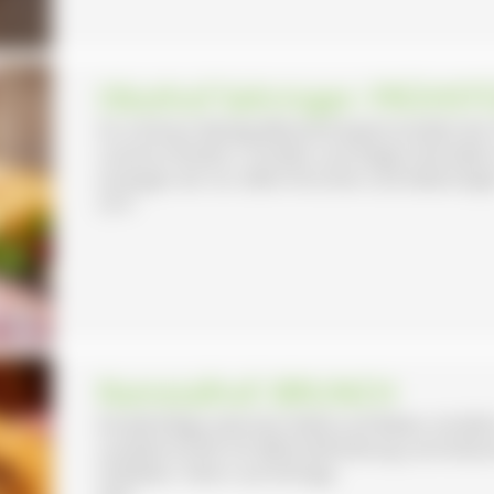
Obsthof Sehringer: FRÜHS
Im schönen Markgräflerland bewirtschaftet der
unseren Rindern, Schafen und Ziegen betreiben w
erzeugen wir vor allem Kirschen und Zwetschgen
22 €
Ramstalhof: BRUNCH
Einzelhoflage zwischen Wald und Reben nördli
Landwirtschaft mit Milchviehhaltung und Aufzu
Hofladen. Feiern auf Anfrage.