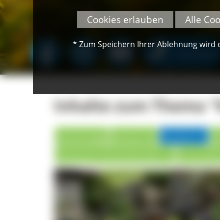
Cookies erlauben
Alle Co
* Zum Speichern Ihrer Ablehnung wird ei
SPENDEN
Inhalte zum Thema "
Alle Einträge
Museen (5)
Brunch (11)
G
Naturpark Partnerbetriebe (1)
Veranstalt