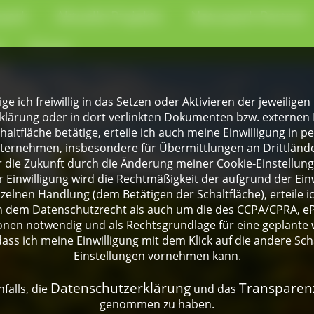
park
Aktuelle Projekte
Naturpark-Partner
e
Presse
lige ich freiwillig in das Setzen oder Aktivieren der jeweili
klärung oder in dort verlinkten Dokumenten bzw. externen 
altfläche betätige, erteile ich auch meine Einwilligung in 
rnehmen, insbesondere für Übermittlungen an Drittländer
für die Zukunft durch die Änderung meiner Cookie-Einstellu
 Einwilligung wird die Rechtmäßigkeit der aufgrund der Einw
nzelnen Handlung (dem Betätigen der Schaltfläche), erteile 
ch dem Datenschutzrecht als auch um die des CCPA/CPRA, eP
onen notwendig und als Rechtsgrundlage für eine geplante 
dass ich meine Einwilligung mit dem Klick auf die andere Sch
Einstellungen vornehmen kann.
Datenschutzerklärung
Transpare
falls, die
und das
genommen zu haben.