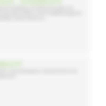
hstück – AUSGEBUCHT
t der Dobelberg, ein kleines Paradies mit
m ganz Besonderen: einem Heilpflanzengarten
enden Garten führen zu ...
GEBUCHT
ndern, Streuobstwiesen, Hausbrennerei und
pensicht.