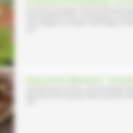
Kräuterhof Dobelberg: Frü
Auf einem Hochplateau oberhalb des Elztals lieg
einem ländlichen Obst- und Nutzgarten und de
nach Hildegard von Bingen. Kleine Wege im blüh
22 €
Nestorhof: BRUNCH - AUS
Zuchtbetrieb von Vorder- und Hinterwälder Ri
Besenwirtschaft. Bei gutem Wetter grandiose Al
30 €