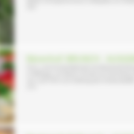
Mühle, Schnapsbrennerei, Hofkapelle, ein Hofl
39 €
Bärenhof: BRUNCH - AUSG
Forst- und Grünlandbetrieb mit Mutterkuhhalt
in Wilfingen, ein kleiner Ortsteil von Dachsber
von rund 750 m am Südhang des Schwarzwalde
27 €