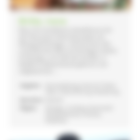
Birkle, Irene
Reny, Ihre zertifizierte Gästeführerin für
den Naturpark Südschwarzwald und
Weinguide Breisgau, möchte Ihnen den
unverfälschten Blick auf die Region bieten.
Im Breisgau, am Fuße des Kandels, in
Waldkirch-Batzenhäusle geboren und
aufgewachsen, ...
Angebot:
Busreiseleitung, Essen & Trinken,
Natur-/Kulturführung, Wanderung
Sprachen:
Deutsch
Region:
Breisgau, Tuniberg, Kaiserstuhl,
Markgräflerland, Ortenau,
Bodensee