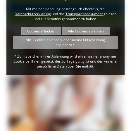
Gästeführer (2)
Mit meiner Handlung bestätige ich ebenfalls, die
Datenschutzerklärung
und das
Transparenzdokument
gelesen
Geführte Touren (2)
und zur Kenntnis genommen zu haben.
Cookies erlauben
Alle Cookies ablehnen
Alle Cookies ablehnen, aber meine Entscheidung
speichern *
* Zum Speichern Ihrer Ablehnung wird ein einzelner anonymer
Cookie bei Ihnen gesetzt, der 30 Tage gültig ist und der keinerlei
persönliche Daten über Sie enthält.