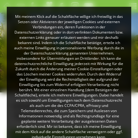
Mit meinem Klick auf die Schaltfläche willige ich freiwillig in das
Setzen oder Aktivieren der jeweiligen Cookies und externen
Verbindungen ein, deren Funktionen in der
Datenschutzerklärung oder in dort verlinkten Dokumenten bzw.
externen Links genauer erläutert werden und mir deshalb
bekannt sind. Indem ich die Schaltfläche betätige, erteile ich
auch meine Einwilligung in personalisierte Werbung durch die in
der Datenschutzerklärung genannten Unternehmen,
insbesondere für Übermittlungen an Drittländer. Ich kann die
datenschutzrechtliche Einwilligung jederzeit mit Wirkung für die
Zukunft durch die Änderung meiner Cookie-Einstellungen oder
das Löschen meiner Cookies widerrufen. Durch den Widerruf
© Peter Mesenholl
der Einwilligung wird die Rechtmäßigkeit der aufgrund der
Im Naturpark Südschwarzwald
Einwilligung bis zum Widerruf erfolgten Verarbeitung nicht
berührt. Mit einer einzelnen Handlung (dem Betätigen der
Schaltfläche), erteile ich mehrere Einwilligungen. Dabei handelt
es sich sowohl um Einwilligungen nach dem Datenschutzrecht
Inhalte zum Thema
als auch um die des CCPA/CPRA, ePrivacy und
Telemedienrechts, die zum Speichern und Auslesen von
"Wandern"
Informationen notwendig und als Rechtsgrundlage für eine
geplante weitere Verarbeitung der ausgelesenen Daten
erforderlich sind. Mir ist bekannt, dass ich meine Einwilligung
mit dem Klick auf die andere Schaltfläche verweigern oder ggf.
Alle Einträge
individuelle Einstellungen vornehmen kann.