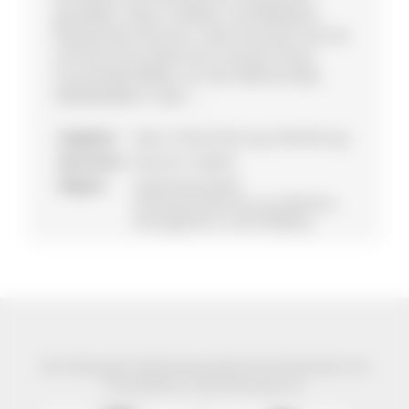
genießen, Natur erleben und Wildtiere
beobachten können, oder kommen Sie mit
auf eine Foto-Exkursion, bei der Ihnen
traumhafte Bilder von der Milchstraße,
Nebelwäldern oder ...
Angebot:
Natur-/Kulturführung, Wanderung
Sprachen:
Deutsch, English
Region:
Südschwarzwald,
Schneeschuhtouren am Belchen,
Herzogenhorn und Feldberg
Der Naturpark Südschwarzwald wird präsentiert mit
freundlicher Unterstützung von