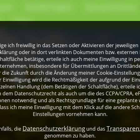
park
Aktuelle Projekte
Naturpark-Partner
e
Presse
lige ich freiwillig in das Setzen oder Aktivieren der jeweili
klärung oder in dort verlinkten Dokumenten bzw. externen 
altfläche betätige, erteile ich auch meine Einwilligung in 
rnehmen, insbesondere für Übermittlungen an Drittländer
für die Zukunft durch die Änderung meiner Cookie-Einstellu
 Einwilligung wird die Rechtmäßigkeit der aufgrund der Einw
nzelnen Handlung (dem Betätigen der Schaltfläche), erteile 
ch dem Datenschutzrecht als auch um die des CCPA/CPRA, eP
onen notwendig und als Rechtsgrundlage für eine geplante 
dass ich meine Einwilligung mit dem Klick auf die andere Sch
Einstellungen vornehmen kann.
Datenschutzerklärung
Transpare
falls, die
und das
genommen zu haben.