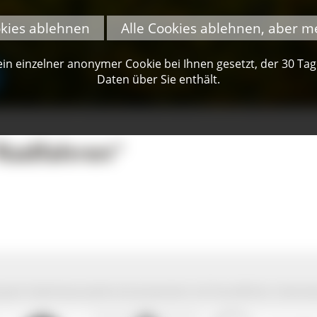
okies ablehnen
Alle Cookies ablehnen, aber m
n einzelner anonymer Cookie bei Ihnen gesetzt, der 30 Tage 
Daten über Sie enthält.
Radfahren"
park Südschwarzwald wird präsentiert mit freundlicher Unterst