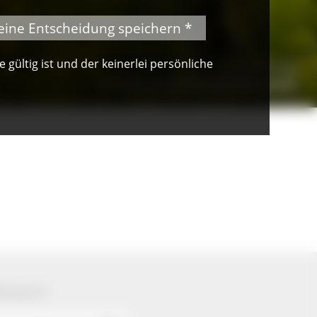
eine Entscheidung speichern *
gültig ist und der keinerlei persönliche
© Peter Mesenholl
Im Naturpark Südschwarzwald
ützung von