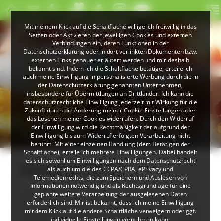
Mit meinem Klick auf die Schaltfläche willige ich freiwillig in das
Setzen oder Aktivieren der jeweiligen Cookies und externen
Verbindungen ein, deren Funktionen in der
Datenschutzerklärung oder in dort verlinkten Dokumenten bzw.
externen Links genauer erläutert werden und mir deshalb
bekannt sind. Indem ich die Schaltfläche betätige, erteile ich
auch meine Einwilligung in personalisierte Werbung durch die in
der Datenschutzerklärung genannten Unternehmen,
insbesondere für Übermittlungen an Drittländer. Ich kann die
datenschutzrechtliche Einwilligung jederzeit mit Wirkung für die
Zukunft durch die Änderung meiner Cookie-Einstellungen oder
© Parkhotel Adler
das Löschen meiner Cookies widerrufen. Durch den Widerruf
Rind aus dem Naturpark Südschwarzwald im Restaurant
© derWaldfrieden Naturparkhotel Herrenschwand
der Einwilligung wird die Rechtmäßigkeit der aufgrund der
Köstlichkeiten im Naturparkhotel derWaldfrieden
"Adler Stuben"
Einwilligung bis zum Widerruf erfolgten Verarbeitung nicht
berührt. Mit einer einzelnen Handlung (dem Betätigen der
Schaltfläche), erteile ich mehrere Einwilligungen. Dabei handelt
es sich sowohl um Einwilligungen nach dem Datenschutzrecht
Naturpark-Wirte
als auch um die des CCPA/CPRA, ePrivacy und
Telemedienrechts, die zum Speichern und Auslesen von
Informationen notwendig und als Rechtsgrundlage für eine
geplante weitere Verarbeitung der ausgelesenen Daten
Der Verein der Naturpark-Wirte besteht
erforderlich sind. Mir ist bekannt, dass ich meine Einwilligung
aus Gastwirtinnen und Gastwirten sowie
mit dem Klick auf die andere Schaltfläche verweigern oder ggf.
Hoteliers im Naturpark Südschwarzwald.
individuelle Einstellungen vornehmen kann.