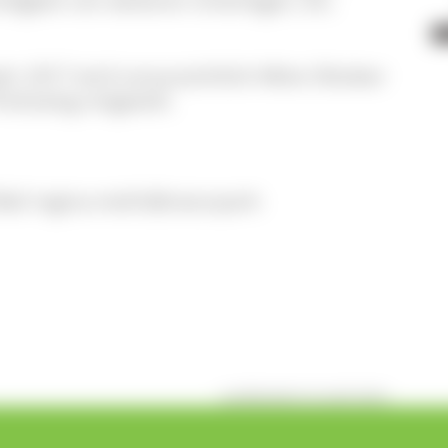
digkeit von weiteren Unterlagen, etc.
ahr 2017 wird voraussichtlich Mitte Oktober
ühzeitig mitgeteilt.
-Mail regina.melch@naturpark-
veröffentlicht: Di, 26.07.2016