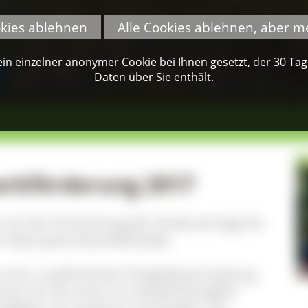
okies ablehnen
Alle Cookies ablehnen, aber m
n einzelner anonymer Cookie bei Ihnen gesetzt, der 30 Tage 
Daten über Sie enthält.
arkförderung 2017
mit der Einreichung des Förderantrags bis
 Naturpark-Geschäftsstelle.
it einer ausführlichen Projektbeschreibung
nnen wir Sie schon im Vorfeld bezüglich