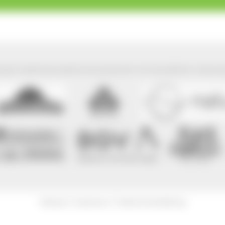
park Südschwarzwald wird präsentiert mit freundlicher Unterst
|
|
Sitemap
Impressum
Datenschutzerklärung