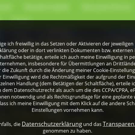
park
Aktuelle Projekte
Naturpark-Partner
e
Presse
lige ich freiwillig in das Setzen oder Aktivieren der jeweili
klärung oder in dort verlinkten Dokumenten bzw. externen 
altfläche betätige, erteile ich auch meine Einwilligung in 
rnehmen, insbesondere für Übermittlungen an Drittländer
für die Zukunft durch die Änderung meiner Cookie-Einstellu
 Einwilligung wird die Rechtmäßigkeit der aufgrund der Einw
nzelnen Handlung (dem Betätigen der Schaltfläche), erteile 
ch dem Datenschutzrecht als auch um die des CCPA/CPRA, eP
onen notwendig und als Rechtsgrundlage für eine geplante 
dass ich meine Einwilligung mit dem Klick auf die andere Sch
Einstellungen vornehmen kann.
Datenschutzerklärung
Transpare
falls, die
und das
genommen zu haben.