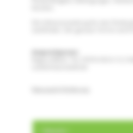
Förderfähigkeit, Bedingungen, Notwen
beraten.
Die Infoveranstaltung für das Förderj
stattfinden. Der genaue Termin wird fr
Ansprechperson:
Regina Melch, Tel. 07676 933 6-13, E
suedschwarzwald.de
Naturpark-Förderung
>
>
Übersicht