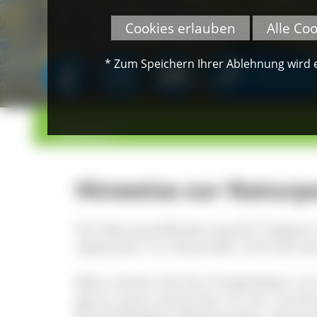
Cookies erlauben
Alle Co
* Zum Speichern Ihrer Ablehnung wird ei
SPENDEN
>
>
Übersicht
Hinweise zur Naturp
Die Naturparkförderung 2017 beginnt 
spätestens 15. November 2016 bei der
Bitte reichen Sie Ihre Projektideen m
gerne schon ab Juli bei uns ein. So kö