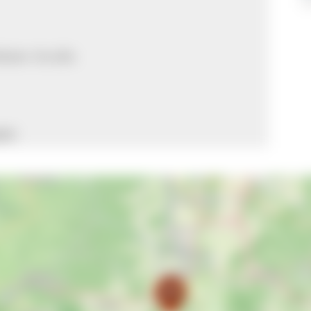
Mäder-Straße
gen