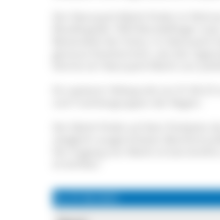
Der Naturpark-Markt findet im Rahme
Musikkapelle 1850 Mundelfingen statt.
Bestandteil der Kultur im Naturpark
genauso facettenreich, wie das regio
könnte ein Naturpark-Markt zum Jubi
Ein weiterer Höhepunkt am 01.06.25 
und Trachtengruppen der Region.
Der Markt findet auf dem Parkplatz d
zeitgleich ausgerichteten Bezirksmusik
Der Zugang zum Markt ist barrierefr
erreichbar.
So, 01.06.2025