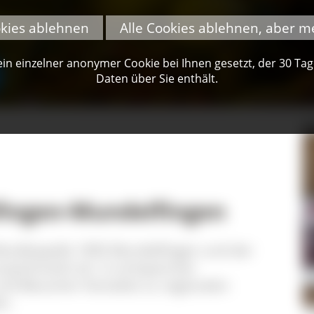
okies ablehnen
Alle Cookies ablehnen, aber m
n einzelner anonymer Cookie bei Ihnen gesetzt, der 30 Tage 
Daten über Sie enthält.
ingen-Mundelfingen
Musikkapelle 1850 Mundelfingen und der
parkmarkt ein. In entspannter
d Besucher Kontakte zu regionalen
n.
N