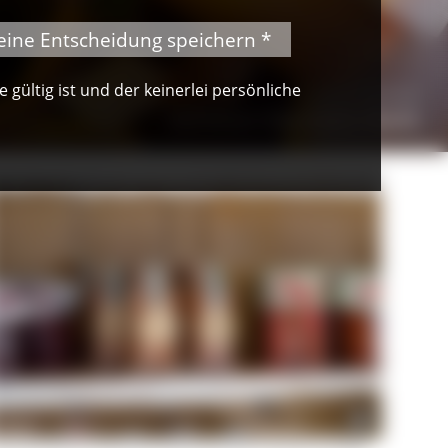
eine Entscheidung speichern *
gültig ist und der keinerlei persönliche
© Peter Mesenholl
Auf einem Naturpark-Markt
aturpark-Markt © Naturpark Südschwarzwald_Friederike Troendle