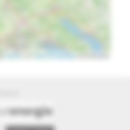
Leaflet
|
©
OpenStreetMap
contributors
ützung von