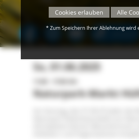
Cookies erlauben
Alle Co
* Zum Speichern Ihrer Ablehnung wird ei
SPENDEN
So, 01.06.2025
11:00 - 17:00 Uhr
Naturpark-Markt Hüf
Am Sonntag, den 01.06.25 laden die 
Naturpark Südschwarzwald zum Natur
Atmosphäre können Besucherinnen un
Anbietern und Organisationen knüpfe