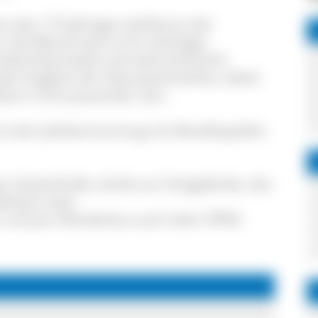
n des 175-jährigen Jubiläums der
 Die Blassmusik ist ein wichtiger
 Südschwarzwald und wahrscheinlich
nale Angebot der Naturparkmärkte, daher
läum nicht passender sein.
ist der Jubiläumsumzug mit Musikkapellen
er Aubachhalle, direkt am Festgelände, des
festes statt.
ei und per Wanderbus auch über ÖPNV