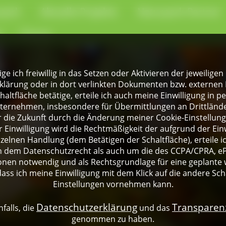
park
Aktuelle Projekte
Naturpark-Partner
e
Presse
lige ich freiwillig in das Setzen oder Aktivieren der jeweili
klärung oder in dort verlinkten Dokumenten bzw. externen 
altfläche betätige, erteile ich auch meine Einwilligung in 
rnehmen, insbesondere für Übermittlungen an Drittländer
für die Zukunft durch die Änderung meiner Cookie-Einstellu
 Einwilligung wird die Rechtmäßigkeit der aufgrund der Einw
nzelnen Handlung (dem Betätigen der Schaltfläche), erteile 
ch dem Datenschutzrecht als auch um die des CCPA/CPRA, eP
onen notwendig und als Rechtsgrundlage für eine geplante 
dass ich meine Einwilligung mit dem Klick auf die andere Sch
Einstellungen vornehmen kann.
Datenschutzerklärung
Transpare
falls, die
und das
genommen zu haben.