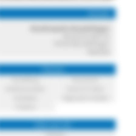
Kontakt
Musikkapelle Mundelfingen
Wutachstraße 5a
78183 Mundelfingen
Internet
Themen
Ausstellung
Brauchtum
Direktvermarkter
Essen & Trinken
Handwerk
Regionale Produkte
Tradition
Infos zum Ort
Hüfingen