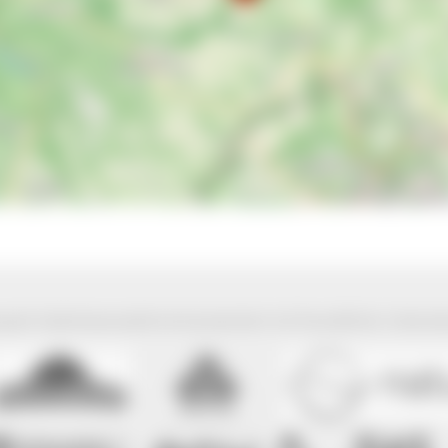
park Südschwarzwald wird präsentiert mit freundlicher Unterst