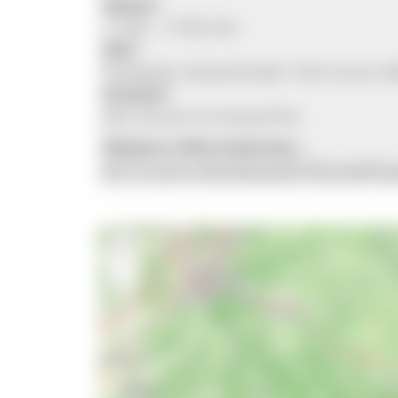
Wann?
11:00 - 17:00 Uhr
Wo?
Parkplatz Aubachhalle l Herrmann-
Kosten?
Der Eintritt ist kostenfrei
Weitere Informationen...
M175 Jahre Musikkapelle Mundelfin
+
−