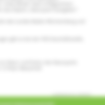
. Anke Wittek. Nach erfolgreichem
n das Diplom „Naturpark-Gastgeber“.
itteln des Landes Baden-Württemberg und
n gibt es bei der VHS-Geschäftsstelle,
um Natur und Kultur des Naturparks
 © Peter Mesenholl
veröffentlicht: Do, 12.09.2019
turpark Südschwarzwald 2019