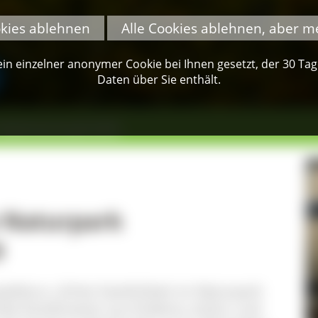
okies ablehnen
Alle Cookies ablehnen, aber m
n einzelner anonymer Cookie bei Ihnen gesetzt, der 30 Tage 
Daten über Sie enthält.
 Südschwarzwald 2019
m Naturpark
9
aktkurs „Echte Gastlichkeit im Naturpark
de Kombination aus Erlebnis, Kultur und