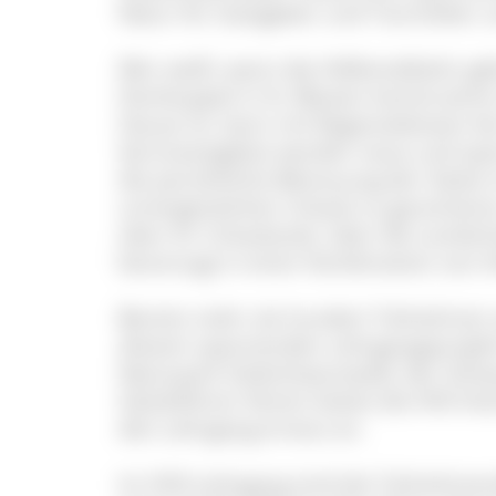
Natur für Gastgeber und Touristiker 
Wer weiß, wann die Höllentalbahn ge
Domkuppel in St. Blasien konstruiert
Hause ist, kann mit Regionalwissen b
Serviceangebot werden neue und spa
die persönliche Betreuung der Gäste
unvergesslichen Urlaub zu garantier
über ihr Urlaubsziel, über die Lands
bevorzugt in einer Kombination von I
Bereits mehr als hundert Teilnehmer
diesem spannenden Lehrgangsprojek
Naturpark Südschwarzwald, der Sch
Gästeführer-Verein bietet die VHS 
den Lehrgang erneut an.
Im VHS-Lehrgang sind die Teilnehmen