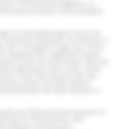
chtum und Geschichte begeistern zu
 Informationen kreativ und kurzweilig für
geht es auf Entdeckungstour durch die
erwartet die Teilnehmer eine Zeitreise in
es. Die 10 häufigsten Fragen zum Thema
ner Waldexkursion. Regionale Produkte
rpark auf den Kirnerhof einlädt. Was sind
iese Frage werden Achim Laber und Dr.
worten. Auch Informationen über den
 heute werden vermittelt. Weitere
chloss Bonndorf, die Löwen-Brauerei in
g steht ein erfahrenes Dozententeam mit
toriker Dr. Detlef Herbner, dem
alerie Bässler vom Naturpark