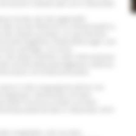
und startet in diesem Jahr am 6. November.
baut wurde, wer die sagenhafte
e oder wo der Rothirsch im Schwarzwald zu
ei den Gästen punkten. Im touristischen
nnende Angebote, Erlebnisführungen und
 immer wichtiger, um einen
en. Die Gäste möchten mehr Informationen
chaft und die Sehenswürdigkeiten erfahren,
nformation mit Erlebnischarakter.
 waren in den vergangenen Jahren von
t begeistert. Gemeinsam mit dem
warzwald Tourismus GmbH und dem
Hochschwarzwald ab dem 6. November 2019
den eingeladen, sich von dem