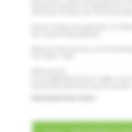
Südschwarzwald und Gästeführerin Dr
Abschluss erhalten die Teilnehmende
Dieses Projekt wird gefördert mit M
der Lotterie Glücksspirale.
Weitere Informationen und Anmeldunge
Tel: 07651 1363.
Bildmaterial:
Gut ausgebildet können Fragen rund 
Südschwarzwald beantwortet werden.
Download einer Datei
>
>
Übersicht
Echte Gastlichkeit im Na