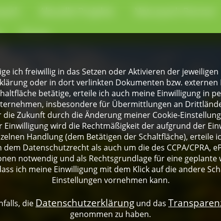
park
Aktuelle Projekte
Naturpark-Partner
e
Presse
lige ich freiwillig in das Setzen oder Aktivieren der jeweili
klärung oder in dort verlinkten Dokumenten bzw. externen 
altfläche betätige, erteile ich auch meine Einwilligung in 
rnehmen, insbesondere für Übermittlungen an Drittländer
für die Zukunft durch die Änderung meiner Cookie-Einstellu
 Einwilligung wird die Rechtmäßigkeit der aufgrund der Einw
nzelnen Handlung (dem Betätigen der Schaltfläche), erteile 
ch dem Datenschutzrecht als auch um die des CCPA/CPRA, eP
onen notwendig und als Rechtsgrundlage für eine geplante 
dass ich meine Einwilligung mit dem Klick auf die andere Sch
Einstellungen vornehmen kann.
Datenschutzerklärung
Transpare
falls, die
und das
genommen zu haben.