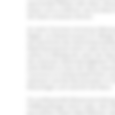
spannenden Wissen über Natur, Brau
lassen und zu erfahren, wie sie diese
die Gäste umsetzen können.
An sechs Terminen einmal pro Monat 
Region. Im Klostermuseum St. Märgen 
die Geschichte des Hochschwarzwald
Wald beantwortet Achim Laber bei ei
stehen im Mittelpunkt, wenn der Natu
die schönsten Sehenswürdigkeiten? D
Anke Wittek im Haus der Natur beant
Tourismus im Schwarzwald früher und
Stationen sind die Narrenstuben im S
Bräunlingen und natürlich die Natur.
Für professionelle Wissensvermittlun
Feldberg-Ranger Achim Laber, dem His
Journalisten Hubert Matt-Willmatt, V