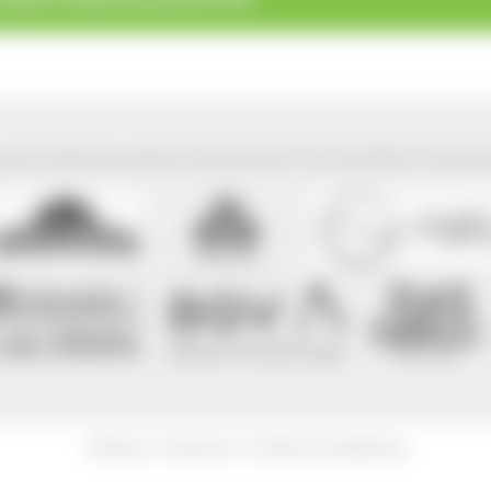
park Südschwarzwald wird präsentiert mit freundlicher Unterst
|
|
Sitemap
Impressum
Datenschutzerklärung