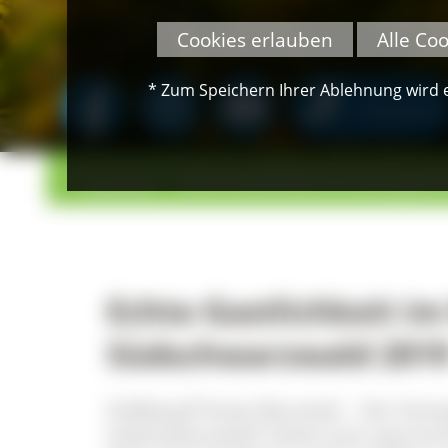
Cookies erlauben
Alle Co
* Zum Speichern Ihrer Ablehnung wird ei
SPENDEN
>
>
Übersicht
Echte Gastlichkeit im Naturpark
Echte Gastlichkeit i
Südschwarzwald 201
Feldberg/Titisee-Neustadt – Der Komp
Südschwarzwald“ bietet eine spannen