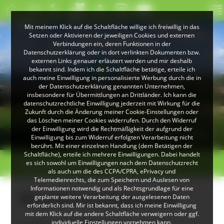
Mit meinem Klick auf die Schaltfläche willige ich freiwillig in das
Setzen oder Aktivieren der jeweiligen Cookies und externen
Verbindungen ein, deren Funktionen in der
Datenschutzerklärung oder in dort verlinkten Dokumenten bzw.
externen Links genauer erläutert werden und mir deshalb
bekannt sind. Indem ich die Schaltfläche betätige, erteile ich
auch meine Einwilligung in personalisierte Werbung durch die in
der Datenschutzerklärung genannten Unternehmen,
insbesondere für Übermittlungen an Drittländer. Ich kann die
datenschutzrechtliche Einwilligung jederzeit mit Wirkung für die
Zukunft durch die Änderung meiner Cookie-Einstellungen oder
das Löschen meiner Cookies widerrufen. Durch den Widerruf
der Einwilligung wird die Rechtmäßigkeit der aufgrund der
Bonndorf Blick Lindenberg
Einwilligung bis zum Widerruf erfolgten Verarbeitung nicht
berührt. Mit einer einzelnen Handlung (dem Betätigen der
Schaltfläche), erteile ich mehrere Einwilligungen. Dabei handelt
>
>
es sich sowohl um Einwilligungen nach dem Datenschutzrecht
Übersicht
Bonndorf im Schwarzwald
als auch um die des CCPA/CPRA, ePrivacy und
Telemedienrechts, die zum Speichern und Auslesen von
Informationen notwendig und als Rechtsgrundlage für eine
Bonndorf im Schwarzwald
geplante weitere Verarbeitung der ausgelesenen Daten
erforderlich sind. Mir ist bekannt, dass ich meine Einwilligung
mit dem Klick auf die andere Schaltfläche verweigern oder ggf.
individuelle Einstellungen vornehmen kann.