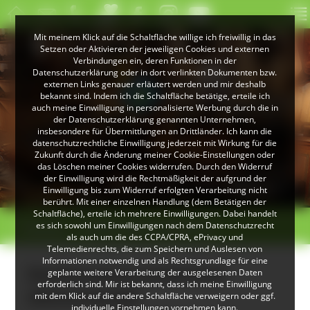
Mit meinem Klick auf die Schaltfläche willige ich freiwillig in das
Setzen oder Aktivieren der jeweiligen Cookies und externen
Verbindungen ein, deren Funktionen in der
Datenschutzerklärung oder in dort verlinkten Dokumenten bzw.
externen Links genauer erläutert werden und mir deshalb
bekannt sind. Indem ich die Schaltfläche betätige, erteile ich
auch meine Einwilligung in personalisierte Werbung durch die in
der Datenschutzerklärung genannten Unternehmen,
insbesondere für Übermittlungen an Drittländer. Ich kann die
datenschutzrechtliche Einwilligung jederzeit mit Wirkung für die
Zukunft durch die Änderung meiner Cookie-Einstellungen oder
das Löschen meiner Cookies widerrufen. Durch den Widerruf
© Horst Dauenhauer, Simonswald
der Einwilligung wird die Rechtmäßigkeit der aufgrund der
Handarbeit um 1900 im Jockenhof
Einwilligung bis zum Widerruf erfolgten Verarbeitung nicht
berührt. Mit einer einzelnen Handlung (dem Betätigen der
Schaltfläche), erteile ich mehrere Einwilligungen. Dabei handelt
>
>
es sich sowohl um Einwilligungen nach dem Datenschutzrecht
Museen
Dorfmuseum Jockenhof
als auch um die des CCPA/CPRA, ePrivacy und
Telemedienrechts, die zum Speichern und Auslesen von
Informationen notwendig und als Rechtsgrundlage für eine
Dorfmuseum Jockenhof
geplante weitere Verarbeitung der ausgelesenen Daten
erforderlich sind. Mir ist bekannt, dass ich meine Einwilligung
(Simonswald)
mit dem Klick auf die andere Schaltfläche verweigern oder ggf.
individuelle Einstellungen vornehmen kann.