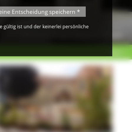
eine Entscheidung speichern *
gültig ist und der keinerlei persönliche
© Herbert Mark
Uhrensammlung im Kloster St. Märgen
weiter >