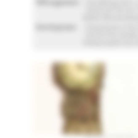
Öffnungszeiten:
- Ganzjährig: Sonn-
- Saison (01.04. bis
Baden-Württemberg: 
Eintrittspreise:
- Erwachsene: 6 Eu
- Eintritt frei: Kin
Schwarzwald Card
Hackbrettuhr © Herbert Mark