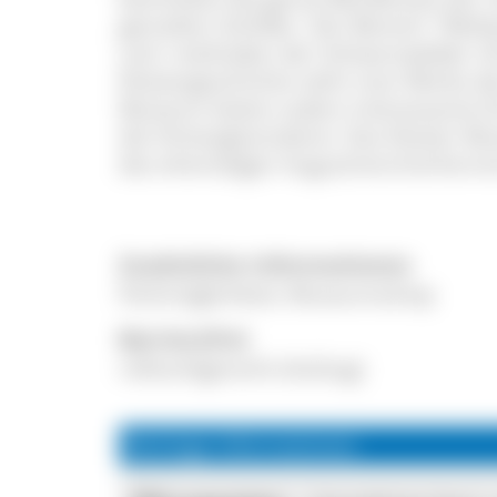
gemalten Schilder. Der Bereich "Welt
und -methoden der Schwarzwälder U
Klostergeschichte sieht man Werke de
Museum bietet zudem interessante Ei
die Hinterglasmalerei. Das Kloster M
des ehemaligen Augustinerchorherren
Zusätzliche Informationen
Parkmöglichkeit; Museumsshop
Barrierefrei
rollstuhlgerecht (Aufzug)
Wichtige Informationen