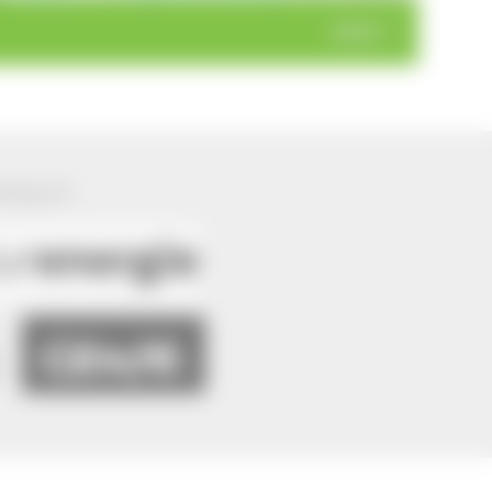
weiter >
ützung von