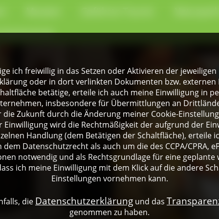
en
Museen
Geführte Touren
Naturpark
-Kochschule
lige ich freiwillig in das Setzen oder Aktivieren der jeweili
klärung oder in dort verlinkten Dokumenten bzw. externen 
altfläche betätige, erteile ich auch meine Einwilligung in 
rnehmen, insbesondere für Übermittlungen an Drittländer
für die Zukunft durch die Änderung meiner Cookie-Einstellu
 Einwilligung wird die Rechtmäßigkeit der aufgrund der Einw
nzelnen Handlung (dem Betätigen der Schaltfläche), erteile 
ch dem Datenschutzrecht als auch um die des CCPA/CPRA, eP
onen notwendig und als Rechtsgrundlage für eine geplante 
dass ich meine Einwilligung mit dem Klick auf die andere Sch
Einstellungen vornehmen kann.
Datenschutzerklärung
Transpare
falls, die
und das
genommen zu haben.