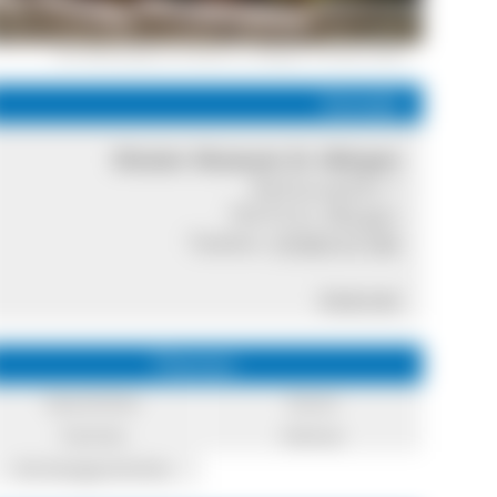
Der Rathausplatz am Kloster St. Märgen © Herbert Mark
Kontakt
Kloster Museum St. Märgen
Rathausplatz 1
79274 St. Märgen
Telefon:
07669 91180
Internet
Themen
Geschichte
Kunst
Technik
Heimat
Kirchengeschichte