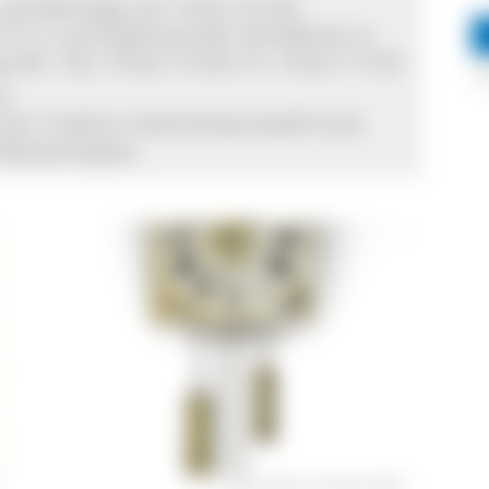
 und feiertags von 10 bis 16 Uhr
 15.11.) und während der Schulferien in
Mi + Do, 10 bis 13 Uhr; Fr, 14 bis 17 Uhr
ro
der bis 14 Jahre, Hochschwarzwald Card,
, Museumspass
Lackschilduhr © Herbert Mark