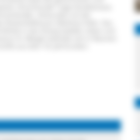
weiter Uhrenhandel" zeigt Handelsnetze
hrenhändler. Verbunden mit der
s Klosterbildhauers Matthias Faller. Das
nblicke in das Schwarzwälder Leben und
useum St. Märgen befindet sich in Räumen
stifts aus dem 18. Jahrhundert.