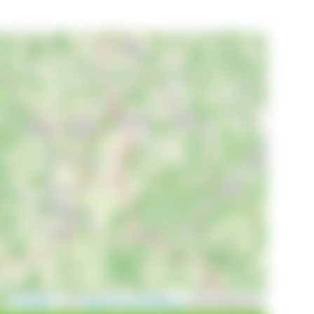
Leaflet
|
©
OpenStreetMap
contributors