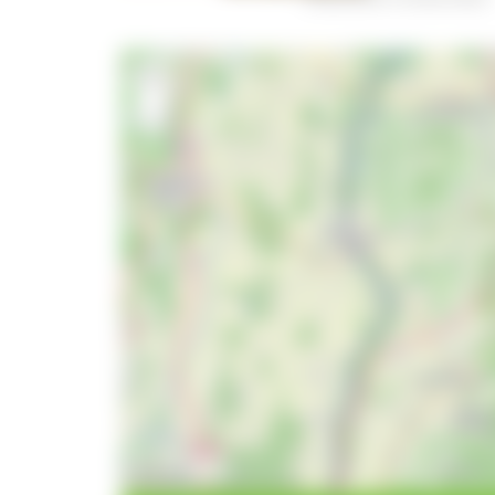
+
−
10 km