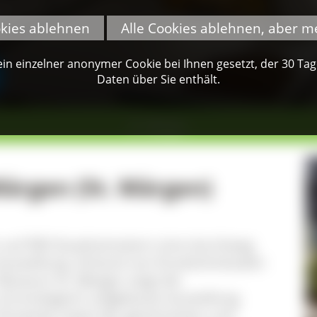
okies ablehnen
Alle Cookies ablehnen, aber m
n einzelner anonymer Cookie bei Ihnen gesetzt, der 30 Tage 
Daten über Sie enthält.
St. Märgen
ärgen (St. Märgen)
 auf 900 Quadratmetern eine durchweg
 Ausstellung. Anhand von Einzelschicksalen
 Museum St. Märgen zeigt die
chronologisch aufgebaute Ausstellung
Uhrwerke sowie der geschnitzten und