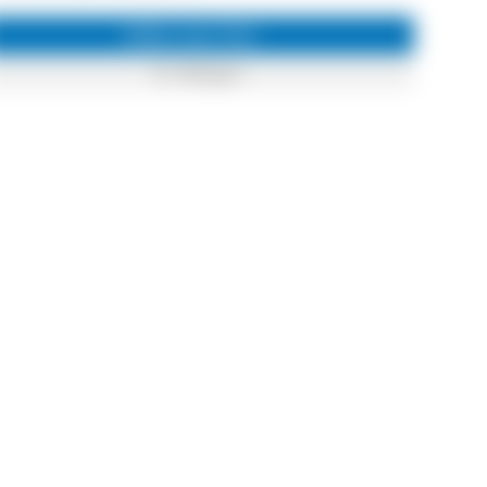
Infos zum Ort
St. Märgen