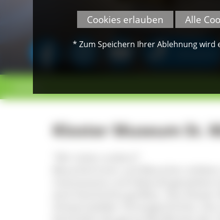
Cookies erlauben
Alle Co
* Zum Speichern Ihrer Ablehnung wird ei
SPENDEN
< zurück
Kloster Museum St. M
"Wir ticken anders!"
Besucherinnen und Besucher erleben
interessante und liebevoll gestaltete
wird Geschichte greifbar. Das Kloster
Schwarzwälder Uhrengeschichte. Die 
beinhaltet die ganze Bandbreite der 