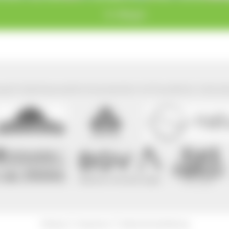
St. Märgen
park Südschwarzwald wird präsentiert mit freundlicher Unterst
|
|
Sitemap
Impressum
Datenschutzerklärung