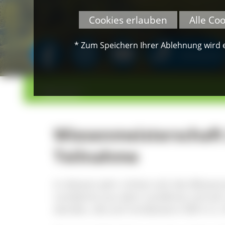
Cookies erlauben
Alle Co
* Zum Speichern Ihrer Ablehnung wird ei
SPENDEN
>
>
Übersicht
Wiesenmeisterschaft 
Teilnahme
In diesem Jahr richtet sich die Wies
Landwirte aus dem Landkreis Lörrac
werden, die auf mindestens 500 m ü. 