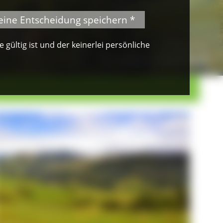
eine Entscheidung speichern *
gültig ist und der keinerlei persönliche
© VDN-Fotoportal/Petra Küster
Waldkauz