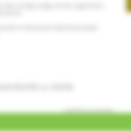
 Mai verlegt (aufgrund des zögerlichen
eilnahme!
rschaft im Naturpark Südschwarzwald
aft 2023 (PDF, ca. 1204 KB)
veröffentlicht: Mi, 26.04.2023