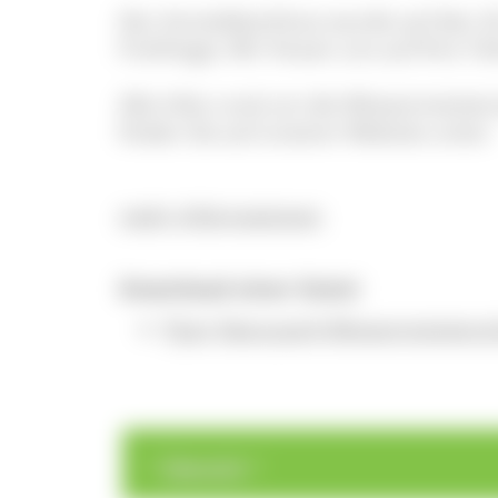
Der Anmeldeschluss wurde auf den 20.
Frühlings). Wir freuen uns auf Ihre T
Alle Infos rund um die Wiesenmeiste
finden Sie auf unserer Website unter:
mehr Informationen
Download einer Datei
Flyer Naturpark-Wiesenmeistersch
>
>
Übersicht