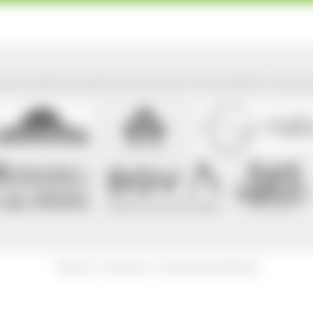
park Südschwarzwald wird präsentiert mit freundlicher Unterst
|
|
Sitemap
Impressum
Datenschutzerklärung