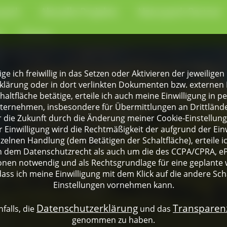
park
Aktuelle Projekte
Naturpark-Partner
e
Presse
lige ich freiwillig in das Setzen oder Aktivieren der jeweili
klärung oder in dort verlinkten Dokumenten bzw. externen 
altfläche betätige, erteile ich auch meine Einwilligung in 
rnehmen, insbesondere für Übermittlungen an Drittländer
für die Zukunft durch die Änderung meiner Cookie-Einstellu
 Einwilligung wird die Rechtmäßigkeit der aufgrund der Einw
nzelnen Handlung (dem Betätigen der Schaltfläche), erteile 
ch dem Datenschutzrecht als auch um die des CCPA/CPRA, eP
onen notwendig und als Rechtsgrundlage für eine geplante 
dass ich meine Einwilligung mit dem Klick auf die andere Sch
Einstellungen vornehmen kann.
Datenschutzerklärung
Transpare
falls, die
und das
genommen zu haben.