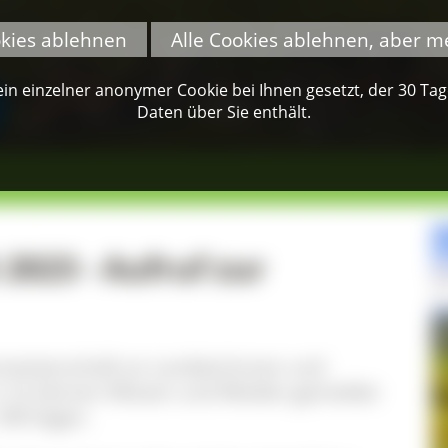
okies ablehnen
Alle Cookies ablehnen, aber m
n einzelner anonymer Cookie bei Ihnen gesetzt, der 30 Tage 
Daten über Sie enthält.
2023 - Aufruf zur
enmeisterschaft an Landwirtinnen und
h. Es können Wiesen und Weiden gemeldet
NN liegen.