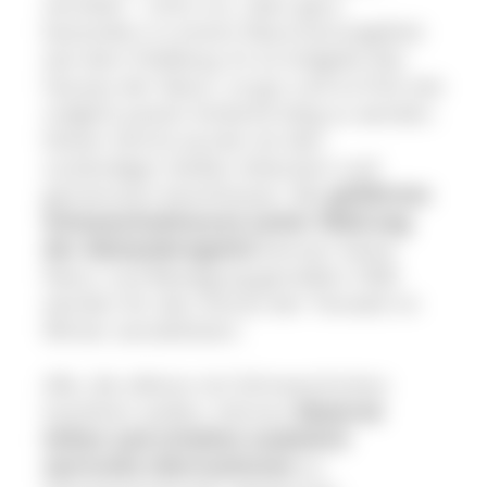
sensibel – nicht nur, aber ganz
besonders in einem Naturschutzgebiet
wie dem Feldberg. Es ist Aufgabe des
Hauses der Natur, so gut und so früh wie
möglich positiv lenkend tätig zu werden.
Dieser Schritt wurde mit den
zuständigen Stellen diskutiert und
gemeinsam beschlossen. Bei
geführten
Schneeschuhtouren (unter Wahrung
der Abstandsregeln!)
können Gäste
Natur und Bewegung genießen UND
werden für den Schutz der Tierwelt im
Winter sensibilisiert.
Alle, die alleine mit Schneeschuhen
losziehen wollen, können
Material
leihen und erhalten zusätzlich
wertvolle Informationen
zu