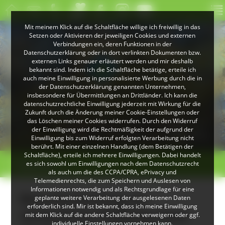
Mit meinem Klick auf die Schaltfläche willige ich freiwillig in das
Setzen oder Aktivieren der jeweiligen Cookies und externen
Verbindungen ein, deren Funktionen in der
Datenschutzerklärung oder in dort verlinkten Dokumenten bzw.
externen Links genauer erläutert werden und mir deshalb
bekannt sind. Indem ich die Schaltfläche betätige, erteile ich
auch meine Einwilligung in personalisierte Werbung durch die in
der Datenschutzerklärung genannten Unternehmen,
insbesondere für Übermittlungen an Drittländer. Ich kann die
datenschutzrechtliche Einwilligung jederzeit mit Wirkung für die
Zukunft durch die Änderung meiner Cookie-Einstellungen oder
das Löschen meiner Cookies widerrufen. Durch den Widerruf
© VDN-Fotoportal/Petra Küster
© Jürgen Gocke
der Einwilligung wird die Rechtmäßigkeit der aufgrund der
Schwarzwaldlandschaft
Waldkauz
Einwilligung bis zum Widerruf erfolgten Verarbeitung nicht
berührt. Mit einer einzelnen Handlung (dem Betätigen der
Schaltfläche), erteile ich mehrere Einwilligungen. Dabei handelt
>
>
es sich sowohl um Einwilligungen nach dem Datenschutzrecht
Übersicht
als auch um die des CCPA/CPRA, ePrivacy und
Telemedienrechts, die zum Speichern und Auslesen von
Informationen notwendig und als Rechtsgrundlage für eine
Besucherlenkung am
geplante weitere Verarbeitung der ausgelesenen Daten
erforderlich sind. Mir ist bekannt, dass ich meine Einwilligung
winterlichen Feldberg: Haus
mit dem Klick auf die andere Schaltfläche verweigern oder ggf.
individuelle Einstellungen vornehmen kann.