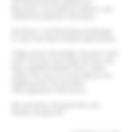
Schneeschuhtrails, gesperrten
Bereichen und „bewusst wildem“, also
wildtierfreundlichem Verhalten.
Die Dauer- und Wechselausstellungen
im Haus der Natur bleiben geschlossen.
Aufgrund der derzeitigen Situation steht
noch nicht fest, wie lange das Haus der
Natur geöffnet bleiben kann. Gäste
sollten sich also vor einem Besuch am
Feldberg über die aktuellen
Öffnungszeiten informieren.
Wir wünschen eine gute Zeit und
bleiben Sie gesund!