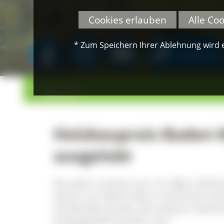
Cookies erlauben
Alle Co
* Zum Speichern Ihrer Ablehnung wird ei
SPENDEN
>
>
Übersicht
Holzbaupreis Baden-
ausgelobt
Ab sofort und bis zum 16. März 201
denen vor allem Holz in technisch ein
verwendet wurde. Sie müssen zwisc
fertig gestellt worden sein.