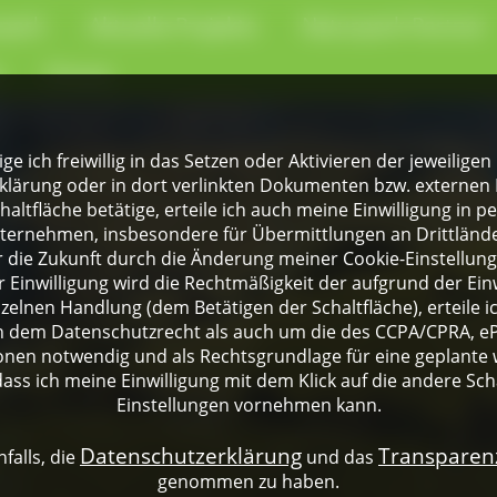
park
Aktuelle Projekte
Naturpark-Partner
e
Presse
lige ich freiwillig in das Setzen oder Aktivieren der jeweili
klärung oder in dort verlinkten Dokumenten bzw. externen 
altfläche betätige, erteile ich auch meine Einwilligung in 
rnehmen, insbesondere für Übermittlungen an Drittländer
für die Zukunft durch die Änderung meiner Cookie-Einstellu
 Einwilligung wird die Rechtmäßigkeit der aufgrund der Einw
nzelnen Handlung (dem Betätigen der Schaltfläche), erteile 
ch dem Datenschutzrecht als auch um die des CCPA/CPRA, eP
onen notwendig und als Rechtsgrundlage für eine geplante 
dass ich meine Einwilligung mit dem Klick auf die andere Sch
Einstellungen vornehmen kann.
Datenschutzerklärung
Transpare
falls, die
und das
genommen zu haben.