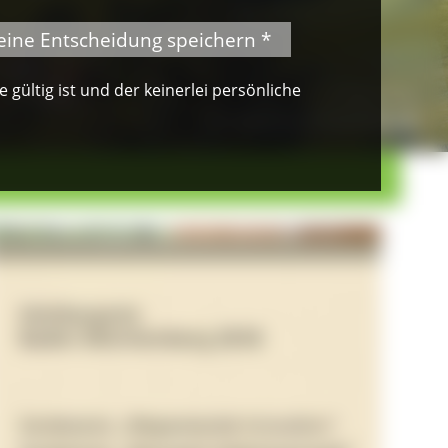
eine Entscheidung speichern *
gültig ist und der keinerlei persönliche
© VDN-Fotoportal/Petra Küster
Waldkauz