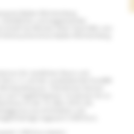
zbaupreis Baden-Württemberg
vorbildlicher und wegweisender
rrschaft hat Minister Peter Hauk MdL vom
d Verbraucherschutz Baden-Württemberg
isterium für Ländlichen Raum und
Holz e. V. und der Landesbetrieb ForstBW
Württemberg aus. Teilnehmen können
re und Tragwerksplaner. Es können bis zu
schluss ist der 16. März 2018. Die
ngige Jury aus Architekten und
sgeld beträgt insgesamt 5.000 Euro.
weils 1.000 Euro dotiert: