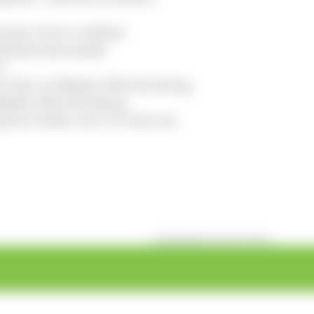
luster Forst undHolz
rkSüdschwarzwald
V.
at Holz e.V.Baden-Württemberg
lzBaden-Württemberg
reis finden sich im Internet
veröffentlicht: Mi, 20.12.2017