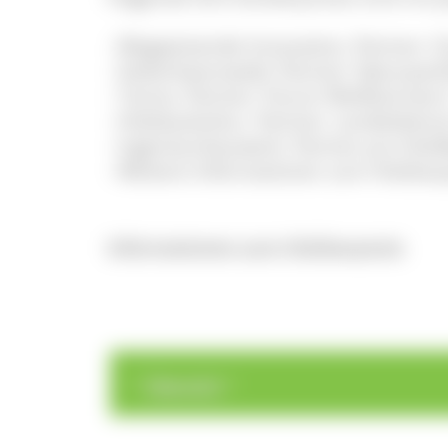
- Wegweisende Innovation, Partner: C
- Südschwarzwald, Partner: Naturpa
- Tanne, Partner: Forum Weißtannee.
- Holzbaukultur, Partner: Landesbeir
- Ingenieurbauwerk, Partner pro Ho
- Weitere Informationen zum Holzbaup
Informationen zum Holzbaupreis
>
>
Übersicht