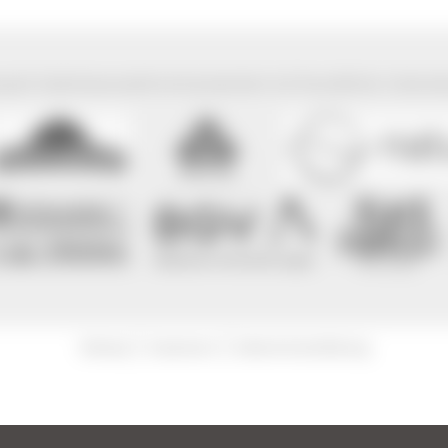
park Südschwarzwald wird präsentiert mit freundlicher Unterst
|
|
Sitemap
Impressum
Datenschutzerklärung