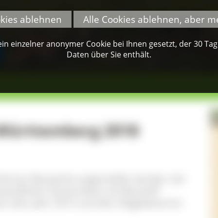
okies ablehnen
Alle Cookies ablehnen, aber m
n einzelner anonymer Cookie bei Ihnen gesetzt, der 30 Tage 
Daten über Sie enthält.
Württemberg 2018
8 können Bauwerke angemeldet werden, bei
wandfreier Konstruktion als Baustoff
hen dem Jahr 2015 und dem Abgabetermin