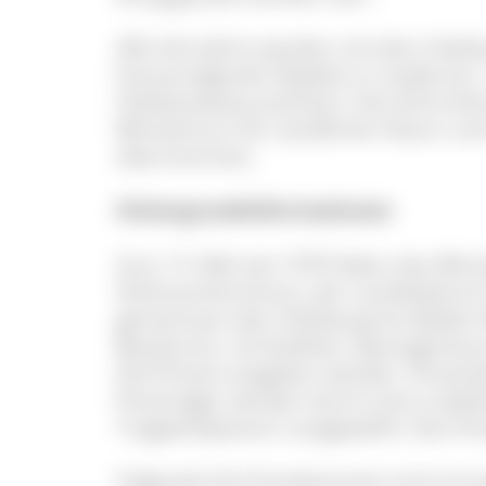
Alle drei Jahre werden mit dem Hol
herausragende Objekte in moderner, 
Holzbauweise prämiert. Die Schirmhe
Ministerium für Ländlichen Raum un
übernommen.
Hintergrundinformationen
Zum 13. Mal seit 1979 loben das Min
Verbraucherschutz, der Landesbeirat 
gemeinsam den Holzbaupreis Baden-
Bauherren, Architekten, Bauingenieu
fünf Preise vergeben werden. Einsende
Preisträger werden durch eine unabhä
Tragwerkplanern ausgewählt. Das Prei
Folgende fünf Sonderpreise sind mit je