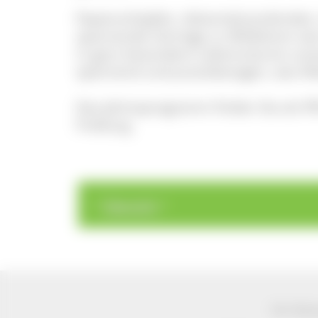
Papierschöpfen, Adventskranzbinden,
spannende Vorträge zu Wildtieren wi
in ganz besondere Lebensräume unse
spannend und praxisbezogen, was Wal
Das Jahresprogramm finden Sie als P
Freiburg.
>
>
Übersicht
Der Natur