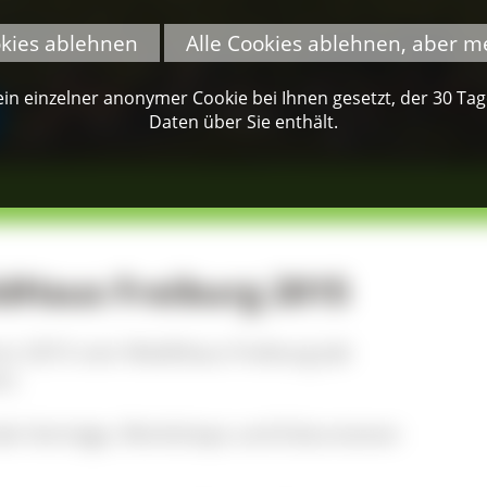
okies ablehnen
Alle Cookies ablehnen, aber m
n einzelner anonymer Cookie bei Ihnen gesetzt, der 30 Tage 
Daten über Sie enthält.
Haus Freiburg 2015
amm 2015 vom WaldHaus Freiburg (ab
r).
de Vorträge, Workshops und Exkursionen