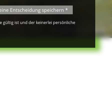
eine Entscheidung speichern *
gültig ist und der keinerlei persönliche
© VDN-Fotoportal/Petra Küster
© Jürgen Gocke
Schwarzwaldlandschaft
Waldkauz