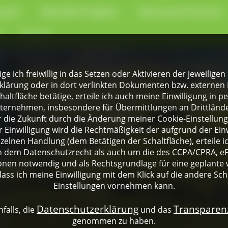
park
Aktuelle Projekte
Naturpark-Partner
e
Presse
lige ich freiwillig in das Setzen oder Aktivieren der jeweili
klärung oder in dort verlinkten Dokumenten bzw. externen 
altfläche betätige, erteile ich auch meine Einwilligung in 
rnehmen, insbesondere für Übermittlungen an Drittländer
für die Zukunft durch die Änderung meiner Cookie-Einstellu
 Einwilligung wird die Rechtmäßigkeit der aufgrund der Einw
nzelnen Handlung (dem Betätigen der Schaltfläche), erteile 
ch dem Datenschutzrecht als auch um die des CCPA/CPRA, eP
onen notwendig und als Rechtsgrundlage für eine geplante 
dass ich meine Einwilligung mit dem Klick auf die andere Sch
Einstellungen vornehmen kann.
Datenschutzerklärung
Transpare
falls, die
und das
genommen zu haben.