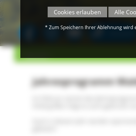
Cookies erlauben
Alle Co
* Zum Speichern Ihrer Ablehnung wird ei
SPENDEN
>
>
Übersicht
Jahresprogramm Wald
Im Februar startet das Jahresprogr
Anfang März liegt es auch gedruckt vo
Auch in diesem Jahr werden spannen
geboten!