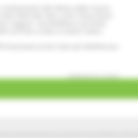
 Insektenhotel oder Boote selber bauen,
e dem Wolf oder dem Luchs, Exkursionen
rer Gegend - das WaldHaus vermittelt
d und Holz so alles zu bieten haben.
DF-Download auf der Seite des WaldHauses
veröffentlicht: Mi, 11.02.2015
park Südschwarzwald wird präsentiert mit freundlicher Unterst