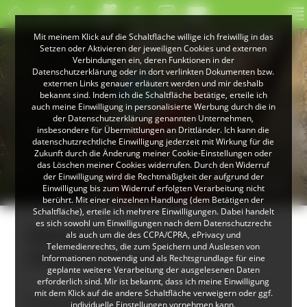
Mit meinem Klick auf die Schaltfläche willige ich freiwillig in das
Setzen oder Aktivieren der jeweiligen Cookies und externen
Verbindungen ein, deren Funktionen in der
Datenschutzerklärung oder in dort verlinkten Dokumenten bzw.
externen Links genauer erläutert werden und mir deshalb
bekannt sind. Indem ich die Schaltfläche betätige, erteile ich
auch meine Einwilligung in personalisierte Werbung durch die in
der Datenschutzerklärung genannten Unternehmen,
insbesondere für Übermittlungen an Drittländer. Ich kann die
datenschutzrechtliche Einwilligung jederzeit mit Wirkung für die
Zukunft durch die Änderung meiner Cookie-Einstellungen oder
das Löschen meiner Cookies widerrufen. Durch den Widerruf
© Ch. Frick
der Einwilligung wird die Rechtmäßigkeit der aufgrund der
Klettern im Gfäll
Einwilligung bis zum Widerruf erfolgten Verarbeitung nicht
berührt. Mit einer einzelnen Handlung (dem Betätigen der
Schaltfläche), erteile ich mehrere Einwilligungen. Dabei handelt
es sich sowohl um Einwilligungen nach dem Datenschutzrecht
Klettern im Naturpark
als auch um die des CCPA/CPRA, ePrivacy und
Telemedienrechts, die zum Speichern und Auslesen von
Südschwarzwald
Informationen notwendig und als Rechtsgrundlage für eine
geplante weitere Verarbeitung der ausgelesenen Daten
erforderlich sind. Mir ist bekannt, dass ich meine Einwilligung
mit dem Klick auf die andere Schaltfläche verweigern oder ggf.
Einzigartige Felsen und interessante
individuelle Einstellungen vornehmen kann.