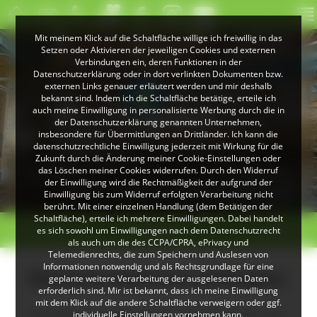
Mit meinem Klick auf die Schaltfläche willige ich freiwillig in das
Setzen oder Aktivieren der jeweiligen Cookies und externen
Verbindungen ein, deren Funktionen in der
Datenschutzerklärung oder in dort verlinkten Dokumenten bzw.
externen Links genauer erläutert werden und mir deshalb
bekannt sind. Indem ich die Schaltfläche betätige, erteile ich
auch meine Einwilligung in personalisierte Werbung durch die in
der Datenschutzerklärung genannten Unternehmen,
insbesondere für Übermittlungen an Drittländer. Ich kann die
datenschutzrechtliche Einwilligung jederzeit mit Wirkung für die
Zukunft durch die Änderung meiner Cookie-Einstellungen oder
das Löschen meiner Cookies widerrufen. Durch den Widerruf
© Stadt Hüfingen
der Einwilligung wird die Rechtmäßigkeit der aufgrund der
Besucher blicken auf die römische Badruine
Einwilligung bis zum Widerruf erfolgten Verarbeitung nicht
berührt. Mit einer einzelnen Handlung (dem Betätigen der
Schaltfläche), erteile ich mehrere Einwilligungen. Dabei handelt
< zurück
Hüfingen
weiter >
es sich sowohl um Einwilligungen nach dem Datenschutzrecht
als auch um die des CCPA/CPRA, ePrivacy und
Telemedienrechts, die zum Speichern und Auslesen von
Informationen notwendig und als Rechtsgrundlage für eine
Römische Badruine (Hüfingen)
geplante weitere Verarbeitung der ausgelesenen Daten
erforderlich sind. Mir ist bekannt, dass ich meine Einwilligung
mit dem Klick auf die andere Schaltfläche verweigern oder ggf.
Die Römische Badruine Hüfingen gilt als
individuelle Einstellungen vornehmen kann.