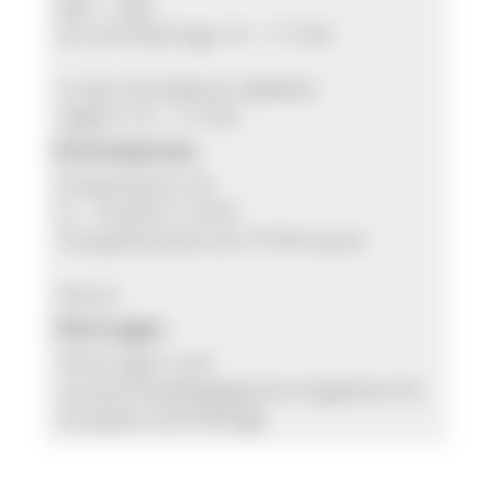
Mai – Okt:
So und feiertags 14 – 17 Uhr
In den Schulferien (BaWü):
täglich 14 – 17 Uhr
Eintrittspreise:
Erwachsene 3 €
6 – 16 Jahre 1,50 €
Gruppenpreise ab 10 Personen
Konus
Führungen:
Führungen und
museumspädagogische Angebote für
Gruppen auf Anfrage