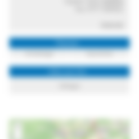
Telefon:
0771 600924
Fax: 0771 600922
Internet
Themen
Archäologie
Geschichte
Infos zum Ort
Hüfingen
+
−