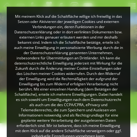
Mit meinem Klick auf die Schaltfläche willige ich freiwillig in das
Setzen oder Aktivieren der jeweiligen Cookies und externen
Verbindungen ein, deren Funktionen in der
Datenschutzerklärung oder in dort verlinkten Dokumenten bzw.
externen Links genauer erläutert werden und mir deshalb
bekannt sind. Indem ich die Schaltfläche betätige, erteile ich
auch meine Einwilligung in personalisierte Werbung durch die in
der Datenschutzerklärung genannten Unternehmen,
insbesondere für Übermittlungen an Drittländer. Ich kann die
datenschutzrechtliche Einwilligung jederzeit mit Wirkung für die
Zukunft durch die Änderung meiner Cookie-Einstellungen oder
das Löschen meiner Cookies widerrufen. Durch den Widerruf
© Klaus Peter Kappest
der Einwilligung wird die Rechtmäßigkeit der aufgrund der
Albsteig Schwarzwald
Einwilligung bis zum Widerruf erfolgten Verarbeitung nicht
berührt. Mit einer einzelnen Handlung (dem Betätigen der
Schaltfläche), erteile ich mehrere Einwilligungen. Dabei handelt
>
>
es sich sowohl um Einwilligungen nach dem Datenschutzrecht
Touren & Führung
Zurück zum Ursprung -
als auch um die des CCPA/CPRA, ePrivacy und
erlebnisreiche Wanderung zu den Quellen von Elz
Telemedienrechts, die zum Speichern und Auslesen von
und Donau
Informationen notwendig und als Rechtsgrundlage für eine
geplante weitere Verarbeitung der ausgelesenen Daten
erforderlich sind. Mir ist bekannt, dass ich meine Einwilligung
mit dem Klick auf die andere Schaltfläche verweigern oder ggf.
SCHONACH IM SCHWARZWALD
individuelle Einstellungen vornehmen kann.