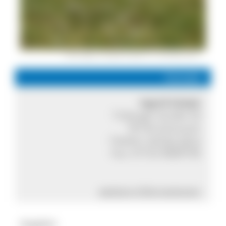
Unterwegs mit Ingrid Schyle © S. Schröder-Esch
Kontakt
Ingrid Schyle
Triberger Straße 39
78136 Schonach
Telefon:
07722 3312
Fax: 07722 8689746
weitere Informationen
Angebot