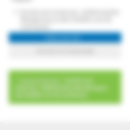
Zurück zum Ursprung - erlebnisreiche
Wanderung zu den Quellen von Elz
und Donau
Infos zum Ort
Schonach im Schwarzwald
>
>
Touren & Führung
Zurück zum
Ursprung - erlebnisreiche Wanderung zu
den Quellen von Elz und Donau