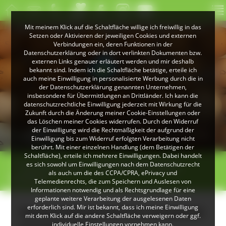
Mit meinem Klick auf die Schaltfläche willige ich freiwillig in das
Setzen oder Aktivieren der jeweiligen Cookies und externen
Verbindungen ein, deren Funktionen in der
Datenschutzerklärung oder in dort verlinkten Dokumenten bzw.
externen Links genauer erläutert werden und mir deshalb
bekannt sind. Indem ich die Schaltfläche betätige, erteile ich
auch meine Einwilligung in personalisierte Werbung durch die in
der Datenschutzerklärung genannten Unternehmen,
insbesondere für Übermittlungen an Drittländer. Ich kann die
datenschutzrechtliche Einwilligung jederzeit mit Wirkung für die
Zukunft durch die Änderung meiner Cookie-Einstellungen oder
das Löschen meiner Cookies widerrufen. Durch den Widerruf
© Sommerberg-Schule Lenzkirch
der Einwilligung wird die Rechtmäßigkeit der aufgrund der
Einblick in eines der Module der Naturpark-Schule
Einwilligung bis zum Widerruf erfolgten Verarbeitung nicht
berührt. Mit einer einzelnen Handlung (dem Betätigen der
Schaltfläche), erteile ich mehrere Einwilligungen. Dabei handelt
>
>
es sich sowohl um Einwilligungen nach dem Datenschutzrecht
Naturparkschulen
Sommerberg-Schule
als auch um die des CCPA/CPRA, ePrivacy und
Lenzkirch
Telemedienrechts, die zum Speichern und Auslesen von
Informationen notwendig und als Rechtsgrundlage für eine
geplante weitere Verarbeitung der ausgelesenen Daten
erforderlich sind. Mir ist bekannt, dass ich meine Einwilligung
Sommerberg-Schule Lenzkirch
mit dem Klick auf die andere Schaltfläche verweigern oder ggf.
individuelle Einstellungen vornehmen kann.