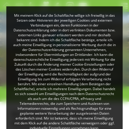
Mit meinem Klick auf die Schaltfläche willige ich freiwillig in das
Setzen oder Aktivieren der jeweiligen Cookies und externen
Verbindungen ein, deren Funktionen in der
Datenschutzerklärung oder in dort verlinkten Dokumenten bzw.
externen Links genauer erläutert werden und mir deshalb
bekannt sind. Indem ich die Schaltfläche betätige, erteile ich
auch meine Einwilligung in personalisierte Werbung durch die in
der Datenschutzerklärung genannten Unternehmen,
insbesondere für Übermittlungen an Drittländer. Ich kann die
datenschutzrechtliche Einwilligung jederzeit mit Wirkung für die
Zukunft durch die Änderung meiner Cookie-Einstellungen oder
das Löschen meiner Cookies widerrufen. Durch den Widerruf
© Klaus Peter Kappest
der Einwilligung wird die Rechtmäßigkeit der aufgrund der
Albsteig Schwarzwald
Einwilligung bis zum Widerruf erfolgten Verarbeitung nicht
berührt. Mit einer einzelnen Handlung (dem Betätigen der
Schaltfläche), erteile ich mehrere Einwilligungen. Dabei handelt
>
>
es sich sowohl um Einwilligungen nach dem Datenschutzrecht
Gästeführer
Breisacher, Rolf
als auch um die des CCPA/CPRA, ePrivacy und
Telemedienrechts, die zum Speichern und Auslesen von
Informationen notwendig und als Rechtsgrundlage für eine
Breisacher, Rolf (Titisee-
geplante weitere Verarbeitung der ausgelesenen Daten
erforderlich sind. Mir ist bekannt, dass ich meine Einwilligung
Neustadt)
mit dem Klick auf die andere Schaltfläche verweigern oder ggf.
individuelle Einstellungen vornehmen kann.