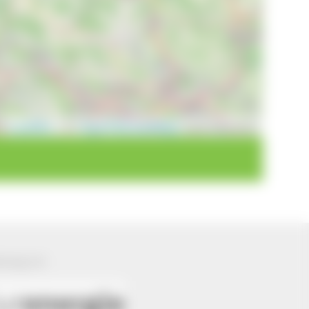
Leaflet
|
©
OpenStreetMap
contributors
ützung von