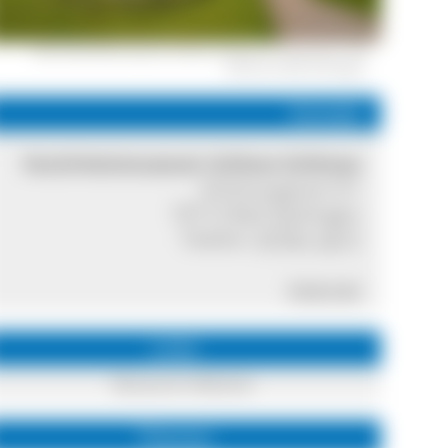
Das Hochrheinmuseum Schloss Schönau © Tourismus- und
Kulturamt Bad Säckingen
Kontakt
Hochrheinmuseum Schloss Schönau
Schönaugasse 5/1
79713 Bad Säckingen
Telefon:
07761 2217
Internet
Links
Museums-Website
Themen