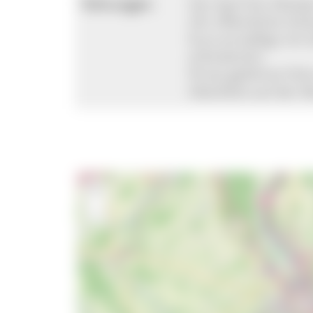
Führungen:
Von April bis Oktob
Uhr öffentliche Schl
Euro ermäßigt mit G
erforderlich.
Privat geführte Füh
Überblick auf der
+
−