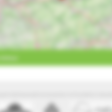
 Schönau
park Südschwarzwald wird präsentiert mit freundlicher Unterst