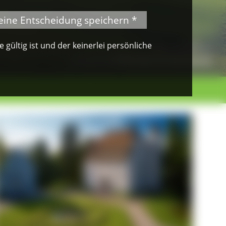
eine Entscheidung speichern *
gültig ist und der keinerlei persönliche
© Klaus Peter Kappest
Albsteig Schwarzwald