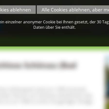
okies ablehnen
Alle Cookies ablehnen, aber m
n einzelner anonymer Cookie bei Ihnen gesetzt, der 30 Tage 
Daten über Sie enthält.
hloss Schönau (Bad
schen Schlosspark wird um 1300 erstmals
enden Herren von Schönau bewohnten das
en es um 1600 zu einer burgartigen Anlage