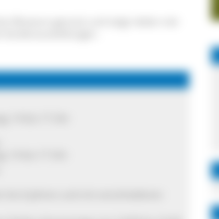
hes Museum genutzt und zeigt neben vier
 Sonderausstellungen.
g: 14 bis 17 Uhr
:
: 14 bis 17 Uhr
er bis 6 Jahren und mit verschiedenen