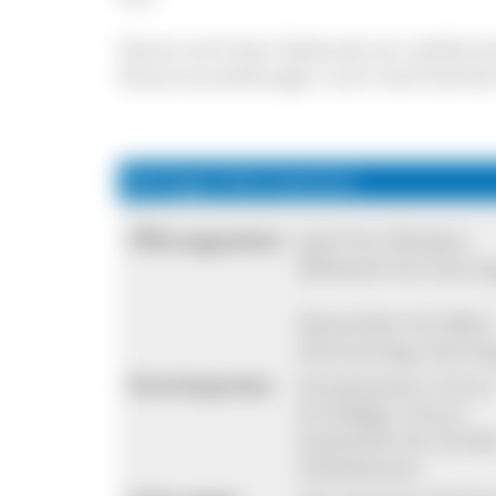
Heute wird das Gebäude als städtisc
Dauerausstellungen auch wechselnde
Wichtige Informationen
Öffnungszeiten:
April bis Oktober:
Mittwoch bis Sonnta
November bis März
Donnerstag, Sonntag
Eintrittspreise:
Erwachsene: 5 Euro
Ermäßigt: 3 Euro
kostenfrei für Kind
Gästekarten