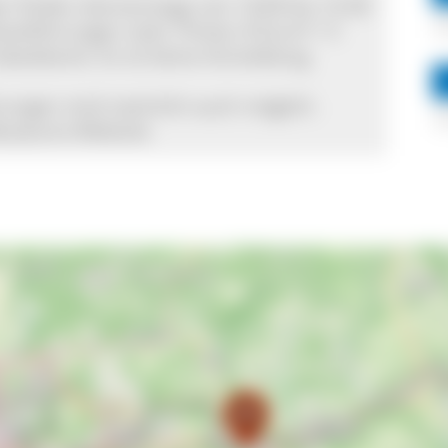
er finden donnerstags von 14:00 bis 15:30
ossführungen statt. Preise: 8 Euro* / 5
ästekarte. Es ist keine Anmeldung
rungen sind natürlich auch möglich.
 Museums-Website