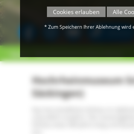
Cookies erlauben
Alle Co
* Zum Speichern Ihrer Ablehnung wird ei
SPENDEN
>
>
Museen
Hochrheinmuseum Schloss Schönau
Hochrheinmuseum Sc
Säckingen)
Das herrschaftliche Schloss im idylli
urkundlich erwähnt. Die namensgeb
Schloss etwa 300 Jahre lang und baut
aus.