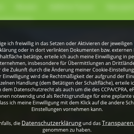
en
Museen
Geführte Touren
Naturpark
-Kochschule
lige ich freiwillig in das Setzen oder Aktivieren der jeweili
klärung oder in dort verlinkten Dokumenten bzw. externen 
altfläche betätige, erteile ich auch meine Einwilligung in 
rnehmen, insbesondere für Übermittlungen an Drittländer
für die Zukunft durch die Änderung meiner Cookie-Einstellu
 Einwilligung wird die Rechtmäßigkeit der aufgrund der Einw
nzelnen Handlung (dem Betätigen der Schaltfläche), erteile 
ch dem Datenschutzrecht als auch um die des CCPA/CPRA, eP
onen notwendig und als Rechtsgrundlage für eine geplante 
dass ich meine Einwilligung mit dem Klick auf die andere Sch
Einstellungen vornehmen kann.
Datenschutzerklärung
Transpare
falls, die
und das
genommen zu haben.