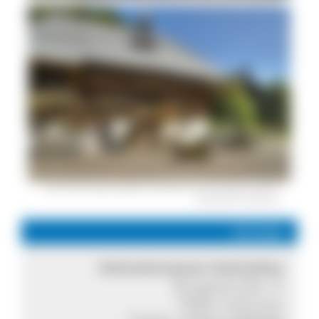
Das Hochschwarzwälder Heimethus aus dem Jahre 1820 ©
Gemeinde Todtmoos
Kontakt
Heimatmuseum Heimethus
Murgtalstraße 15
79682 Todtmoos