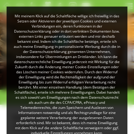
Mit meinem Klick auf die Schaltfläche willige ich freiwillig in das
Setzen oder Aktivieren der jeweiligen Cookies und externen
Verbindungen ein, deren Funktionen in der
Datenschutzerklärung oder in dort verlinkten Dokumenten bzw.
externen Links genauer erläutert werden und mir deshalb
bekannt sind. Indem ich die Schaltfläche betätige, erteile ich
auch meine Einwilligung in personalisierte Werbung durch die in
der Datenschutzerklärung genannten Unternehmen,
insbesondere für Übermittlungen an Drittländer. Ich kann die
datenschutzrechtliche Einwilligung jederzeit mit Wirkung für die
Zukunft durch die Änderung meiner Cookie-Einstellungen oder
das Löschen meiner Cookies widerrufen. Durch den Widerruf
© Gemeinde Todtmoos
der Einwilligung wird die Rechtmäßigkeit der aufgrund der
Der sakrale Raum im Heimethus in Todtmoos
Einwilligung bis zum Widerruf erfolgten Verarbeitung nicht
berührt. Mit einer einzelnen Handlung (dem Betätigen der
Schaltfläche), erteile ich mehrere Einwilligungen. Dabei handelt
< zurück
Todtmoos
weiter >
es sich sowohl um Einwilligungen nach dem Datenschutzrecht
als auch um die des CCPA/CPRA, ePrivacy und
Telemedienrechts, die zum Speichern und Auslesen von
Informationen notwendig und als Rechtsgrundlage für eine
Heimatmuseum Heimethus
geplante weitere Verarbeitung der ausgelesenen Daten
erforderlich sind. Mir ist bekannt, dass ich meine Einwilligung
(Todtmoos)
mit dem Klick auf die andere Schaltfläche verweigern oder ggf.
individuelle Einstellungen vornehmen kann.