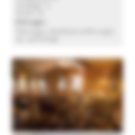
ermäßigt 1 €
Kinder 2 €
Führungen:
Führungen, Glasbläservorführungen
etc. auf Anfrage
Ein Webstuhl im Heimethus © Gemeinde Todtmoos