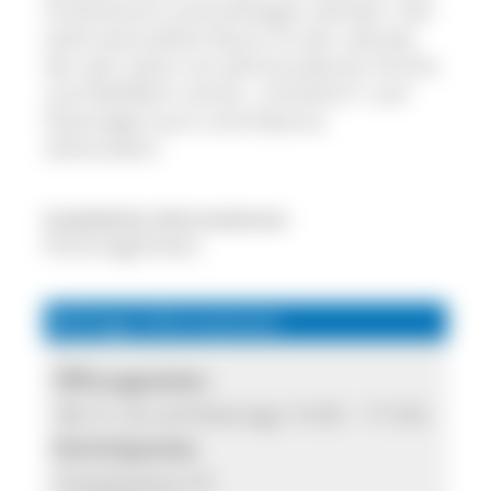
Ortshistorie nachvollzogen werden. Der
wohl wertvollste Raum ist der sakrale,
der den Geist von Jahrhunderten Kirche
und Wallfahrt atmet. „Fürbühni“ und
Glasträgerraum sind ebenso
sehenswert.
Zusätzliche Informationen
Parkmöglichkeit
Wichtige Informationen
Öffnungszeiten:
Mi, Fr, So und feiertags 14.30 – 17 Uhr
Eintrittspreise:
Erwachsene 3 €