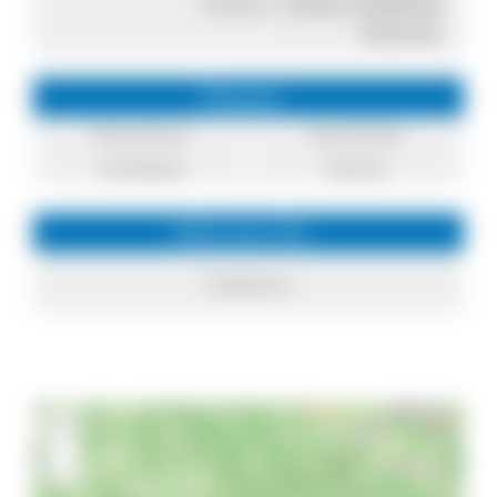
Telefon:
0765212068540
Internet
Themen
Brauchtum
Geschichte
Handwerk
Heimat
Infos zum Ort
Todtmoos
+
−