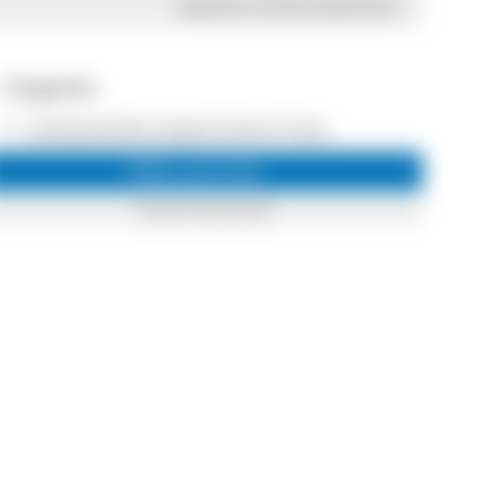
weitere Informationen
Angebot
Lesewanderungen/Litera Tour
Infos zum Ort
Titisee-Neustadt