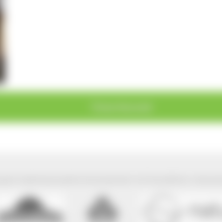
Titisee-Neustadt
park Südschwarzwald wird präsentiert mit freundlicher Unterst