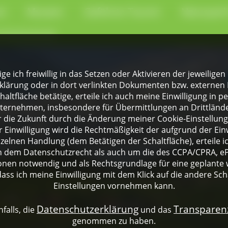
en
Museen
Geführte Touren
Naturpark
-Kochschule
lige ich freiwillig in das Setzen oder Aktivieren der jeweili
klärung oder in dort verlinkten Dokumenten bzw. externen 
altfläche betätige, erteile ich auch meine Einwilligung in 
rnehmen, insbesondere für Übermittlungen an Drittländer
für die Zukunft durch die Änderung meiner Cookie-Einstellu
 Einwilligung wird die Rechtmäßigkeit der aufgrund der Einw
nzelnen Handlung (dem Betätigen der Schaltfläche), erteile 
ch dem Datenschutzrecht als auch um die des CCPA/CPRA, eP
onen notwendig und als Rechtsgrundlage für eine geplante 
dass ich meine Einwilligung mit dem Klick auf die andere Sch
Einstellungen vornehmen kann.
Datenschutzerklärung
Transpare
falls, die
und das
genommen zu haben.