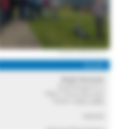
GästeführerinBirgit Hermann
Kontakt
Birgit Hermann
Rudenbergerstr.4
79822 Titisee-Neustadt
Telefon:
0765 12482
Internet