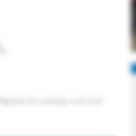
g)
öglichkeit der Lesestopps unter Dach!