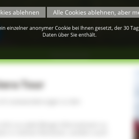
okies ablehnen
Alle Cookies ablehnen, aber m
n einzelner anonymer Cookie bei Ihnen gesetzt, der 30 Tage 
Daten über Sie enthält.
Titisee-Neustadt
era Tour
 ich Lesewanderungen zu den
nicht nur jede Menge Informationen zu
ten in meinen Romanen, sondern auch