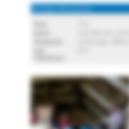
Wichtige Informationen
Preis:
19 €
Dauer:
nach Wunsch, mind.
Startpunkt:
auf Anfrage, 79822 
max.
8-15
Teilnehmer: