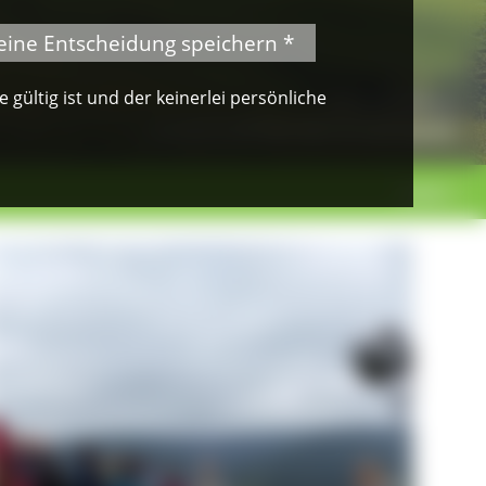
eine Entscheidung speichern *
gültig ist und der keinerlei persönliche
© Klaus Peter Kappest
Albsteig Schwarzwald
weiter >