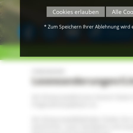
Cookies erlauben
Alle Co
* Zum Speichern Ihrer Ablehnung wird ei
SPENDEN
< zurück
TITISEE-NEUSTADT
Lesewanderungen/Lit
Als Schwarzwaldroman-Autorin biete
Originalschauplätzen an.
Als Schwarzwaldliebhaber finden Sie 
Geschichte, Land, Handwerk und Leu