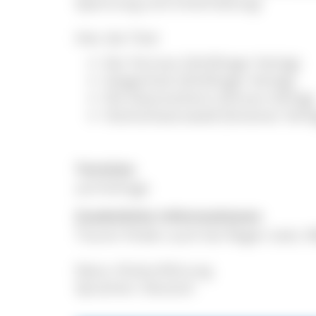
Spannung und Unterhaltung!
Hier die Titel:
Der Ferman (Schillinger Verlag)
Geigenholz (Schillinger Verlag)
Die Glasmacherin (Emons Verlag)
Hochschwarzwald (Gmeiner Verla
Termine
auf Anfrage
Zusätzliche Informationen
Touren finden auch bei Regen statt, M
Natur-/Kulturführung
Sprachen: Deutsch