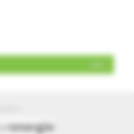
weiter >
ützung von