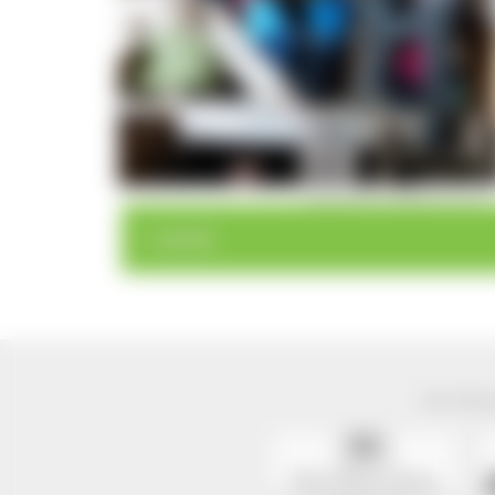
Gästeführerin Birgit Hermann
< zurück
Der Natur