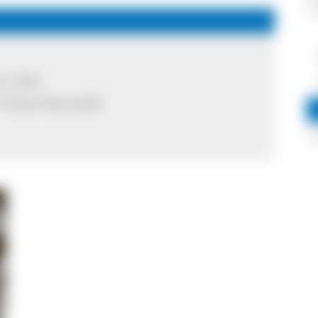
 4 Std.
Titisee-Neustadt