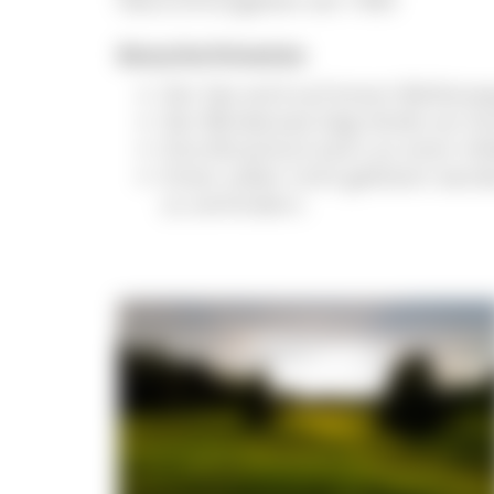
Besucherhinweise
Der See wird auf einem Bohlenwe
Der Blindensee liegt direkt am 
Eine Broschüre kann an einer In
Enten sollen nicht gefüttert wer
zu verhindern.