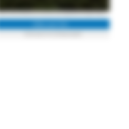
Blick auf den Blindensee und seine Ufervegetation © Jürgen Gocke
Infos zum Ort
Schonach im Schwarzwald