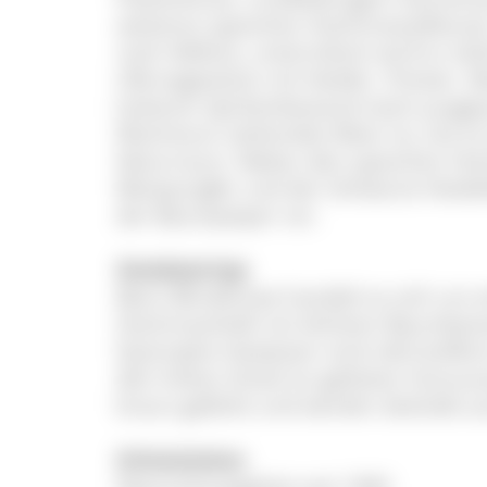
weiteren typischen Hochmoorpflanzen
noch Abfluss, unterirdisch wird er öst
Ufervegetation mit Heidel-, Preisel-,
lockeren Spirkenbestand stark ausge
Wachstum stehendes Moor ist, hat e
Naturraum. Neben den typischen Hoch
Moosjungfer und der Schwarze Heidel
der Baumpieper vor.
Gewässertyp
Beim Blindensee handelt es sich um 
Hochmoorkolk mit dichtem Baumbestan
Dystrophe Gewässer sind nährstoffar
den hohen Anteil an gelösten Humuss
braun gefärbt und werden deshalb au
Schutzstatus
Naturschutzgebiet seit 1960