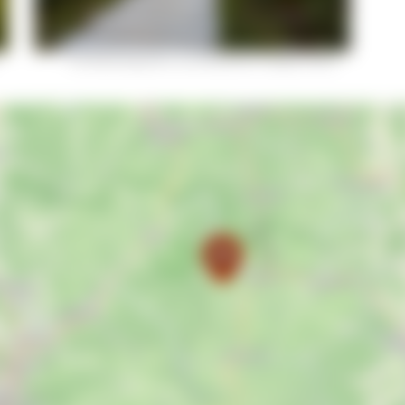
Ein Bohlenweg führt zum Blindensee © Jürgen Gocke