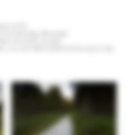
g erreicht.
Fernwanderweg „Westweg“.
fobox erworben werden.
den, um eine Nährstoffanreicherung im See