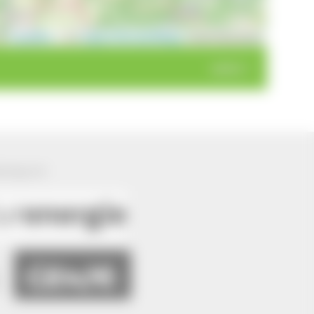
Leaflet
|
©
OpenStreetMap
contributors
weiter >
ützung von