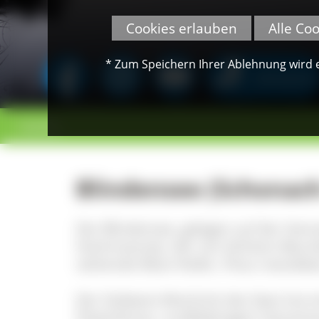
Cookies erlauben
Alle Co
* Zum Speichern Ihrer Ablehnung wird ei
SPENDEN
< zurück
Blindensee (Schonac
Der Blindensee, gelegen auf der Gem
Hochmoorsee, der von dichtem Baumb
stehende Moor-Kiefer,
Pinus rotundat
Der Südwest-Abschnitt des Sees hat e
Flatterbinse, rundblättrigem Sonnen