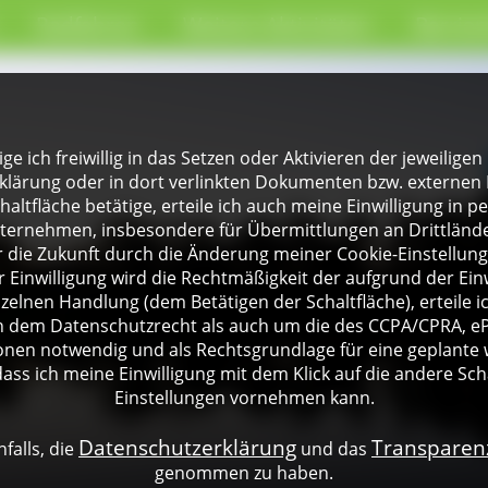
Radfahren
Weitere Aktivitäten
Barrier
lige ich freiwillig in das Setzen oder Aktivieren der jeweili
klärung oder in dort verlinkten Dokumenten bzw. externen 
altfläche betätige, erteile ich auch meine Einwilligung in 
rnehmen, insbesondere für Übermittlungen an Drittländer
für die Zukunft durch die Änderung meiner Cookie-Einstellu
 Einwilligung wird die Rechtmäßigkeit der aufgrund der Einw
nzelnen Handlung (dem Betätigen der Schaltfläche), erteile 
ch dem Datenschutzrecht als auch um die des CCPA/CPRA, eP
onen notwendig und als Rechtsgrundlage für eine geplante 
dass ich meine Einwilligung mit dem Klick auf die andere Sch
Einstellungen vornehmen kann.
Datenschutzerklärung
Transpare
falls, die
und das
genommen zu haben.