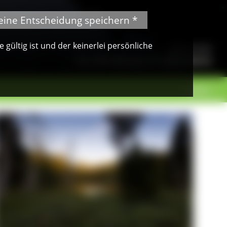
eine Entscheidung speichern *
gültig ist und der keinerlei persönliche
© Jürgen Gocke
Der Blindensee im Abendlicht
weiter >