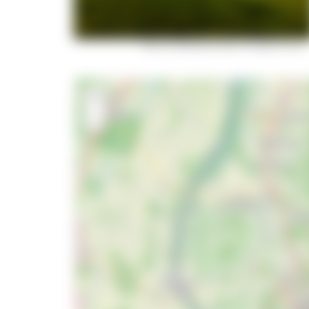
Blick ins Blindensee-Moor © Jürgen Gocke
+
−