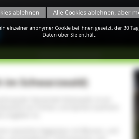
okies ablehnen
Alle Cookies ablehnen, aber m
n einzelner anonymer Cookie bei Ihnen gesetzt, der 30 Tage 
Daten über Sie enthält.
Schonach im Schwarzwald
h im Schwarzwald)
arkung der Gemeinde Schönwald, ist ein
estand von Fichten und Spirken (aufrecht
a
) umgeben ist.
ine natürliche Vegetation mit Blumen- und
tau, verschiedenen Torfmoosarten und