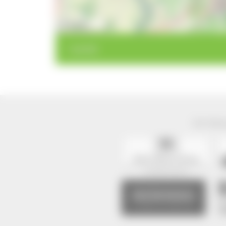
10 km
< zurück
Der Natur