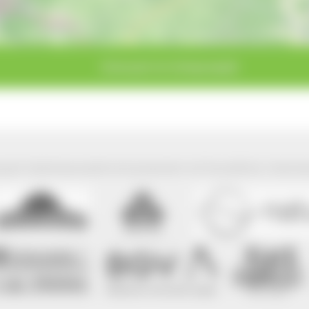
Schonach im Schwarzwald
park Südschwarzwald wird präsentiert mit freundlicher Unterst