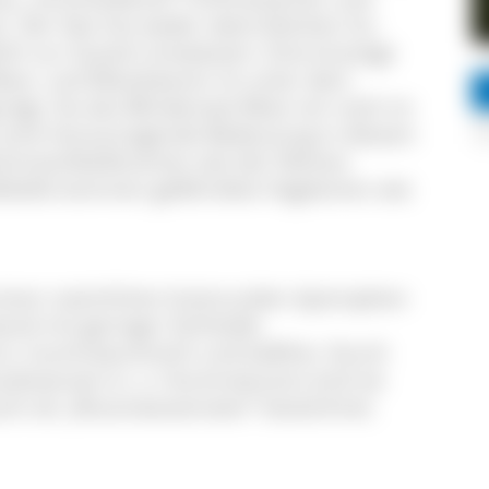
. Der See hat weder oberirdischen Zu-
lich zur Gutach entwässert. Eine krautige
 Moos- und Moorbeeren ist unter dem
prägt. Da das Blindensee-Moor ein noch im
s eine herausragende Bedeutung in diesem
moorlibellenarten wie der Kleinen
ibelle kommen gefährdete Vogelarten wie
einen natürlichen kreisrunden dystrophen
d mit geringer Sichttiefe.
m, huminsäurereich und kalkfrei. Durch
ubstanzen (v. a. Huminsäuren) sind sie
ch als „Braunwasserseen“ bezeichnet.