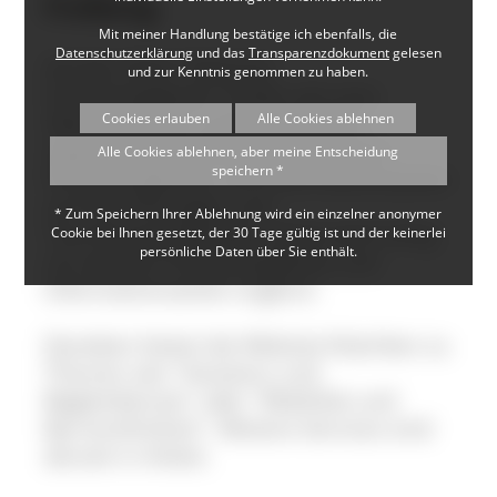
Freiburg
Mit meiner Handlung bestätige ich ebenfalls, die
Datenschutzerklärung
und das
Transparenzdokument
gelesen
Auf der Seite "Inklusive
und zur Kenntnis genommen zu haben.
Freizeitangebote" findet sich eine
Cookies erlauben
Alle Cookies ablehnen
Übersicht über unterschiedliche
regelmäßig stattfindende inklusive
Alle Cookies ablehnen, aber meine Entscheidung
speichern *
Freizeitangebote und Informationsseiten
von Einrichtungen und
* Zum Speichern Ihrer Ablehnung wird ein einzelner anonymer
Tourismusverbänden. Diese wird stetig
Cookie bei Ihnen gesetzt, der 30 Tage gültig ist und der keinerlei
persönliche Daten über Sie enthält.
um weitere Freizeitangebote und
Informationsseiten ergänzt.
Daneben bietet die Website Rubriken zu
Themen wie "Assistenz und
Begleitdienste" oder "Mobilität und
Barrierefreiheit". Weitere Services sind
derzeit in Arbeit.