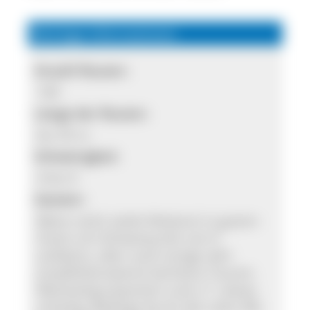
Wichtige Informationen
Anzahl Routen:
100
Länge der Routen:
bis 35 m
Schwierigkeit:
4 bis 9
Gestein:
Meist recht steile Kletterei in gutem
Gneis mit Schwerpunkt von 6
aufwärts, aber auch einige sehr
empfehlenswerte leichtere Touren.
Westseitig exponiert und z.T. etwas
schattig. Bedingt durch die nahe Alb