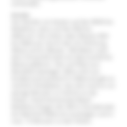
vorhanden.
Anreise
Von Norden am besten auf der B500 bis
Waldshut, dann auf der B34 bis
Albbruck. Von Osten oder Westen B34
bis Albbruck. Durch den Ort Richtung
Albtal und St. Blasien. 300 Meter nach
dem Ortsschild steht ein Warnschild für
Motorradfahrer. Hier auf Pfad zum
Wandfuß absteigen. Bitte nicht am
Straßenrand parken!! In Albbruck gibt es
reichlich Parkplätze. Von dort sind es nur
wenige Minuten zu Fuß bis an die
Felsen. Hochrheinstrecke Basel-
Waldshut-Singen der DB im Stundentakt.
Am Bahnhof Albbruck aussteigen und in
max. 15 Minuten zu den Felsen.