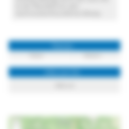
ist der Wandfuß ein sehr
stechmückenfreundliches Biotop.
Themen
Felsen
Klettern
Infos zum Ort
Albbruck
+