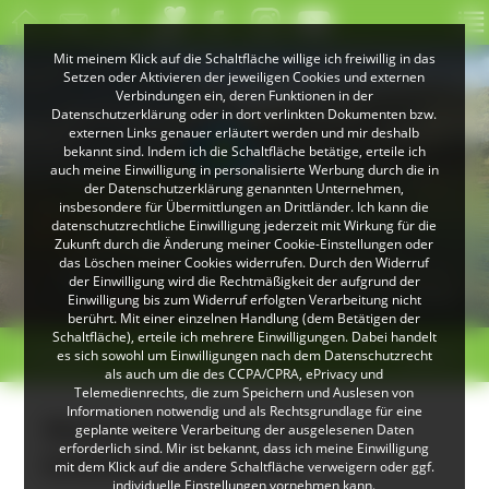
Mit meinem Klick auf die Schaltfläche willige ich freiwillig in das
Setzen oder Aktivieren der jeweiligen Cookies und externen
Verbindungen ein, deren Funktionen in der
Datenschutzerklärung oder in dort verlinkten Dokumenten bzw.
externen Links genauer erläutert werden und mir deshalb
bekannt sind. Indem ich die Schaltfläche betätige, erteile ich
auch meine Einwilligung in personalisierte Werbung durch die in
der Datenschutzerklärung genannten Unternehmen,
insbesondere für Übermittlungen an Drittländer. Ich kann die
datenschutzrechtliche Einwilligung jederzeit mit Wirkung für die
Zukunft durch die Änderung meiner Cookie-Einstellungen oder
das Löschen meiner Cookies widerrufen. Durch den Widerruf
© Klaus Peter Kappest
der Einwilligung wird die Rechtmäßigkeit der aufgrund der
Albsteig Schwarzwald
Einwilligung bis zum Widerruf erfolgten Verarbeitung nicht
berührt. Mit einer einzelnen Handlung (dem Betätigen der
Schaltfläche), erteile ich mehrere Einwilligungen. Dabei handelt
< zurück
Albbruck
weiter >
es sich sowohl um Einwilligungen nach dem Datenschutzrecht
als auch um die des CCPA/CPRA, ePrivacy und
Telemedienrechts, die zum Speichern und Auslesen von
Informationen notwendig und als Rechtsgrundlage für eine
Wasserschloßfluh und
geplante weitere Verarbeitung der ausgelesenen Daten
erforderlich sind. Mir ist bekannt, dass ich meine Einwilligung
Erikafels (Albbruck)
mit dem Klick auf die andere Schaltfläche verweigern oder ggf.
individuelle Einstellungen vornehmen kann.