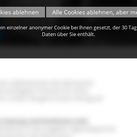
okies ablehnen
Alle Cookies ablehnen, aber m
n einzelner anonymer Cookie bei Ihnen gesetzt, der 30 Tage 
Daten über Sie enthält.
der Gebietskulisse des Naturparks
 wichtigsten Kriterien für einen
nn richten Sie gerne einen Antrag auf
s Satzung und Richtlinien) sind:
kwirtes ist das Angebot regionaltypischer
ietskulisse des Naturparks