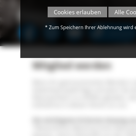
Cookies erlauben
Alle Co
* Zum Speichern Ihrer Ablehnung wird ei
SPENDEN
Mitglied werden
Wenn Ihr gastronomischer Betrieb in 
Südschwarzwald liegt und wenn Sie die
Naturparkwirt zu erfüllen glauben, da
Aufnahme in diesen Verein an uns.
Die wichtigsten Kriterien (Auszug au
"Wesentliches Merkmal eines Naturpar
Speisen, deren Rohstoffe aus der Geb