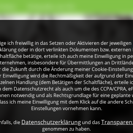
rinken
Einkaufen vor Ort
lige ich freiwillig in das Setzen oder Aktivieren der jeweili
klärung oder in dort verlinkten Dokumenten bzw. externen 
altfläche betätige, erteile ich auch meine Einwilligung in 
rnehmen, insbesondere für Übermittlungen an Drittländer
für die Zukunft durch die Änderung meiner Cookie-Einstellu
 Einwilligung wird die Rechtmäßigkeit der aufgrund der Einw
nzelnen Handlung (dem Betätigen der Schaltfläche), erteile 
ch dem Datenschutzrecht als auch um die des CCPA/CPRA, eP
onen notwendig und als Rechtsgrundlage für eine geplante 
dass ich meine Einwilligung mit dem Klick auf die andere Sch
Einstellungen vornehmen kann.
Datenschutzerklärung
Transpare
falls, die
und das
genommen zu haben.