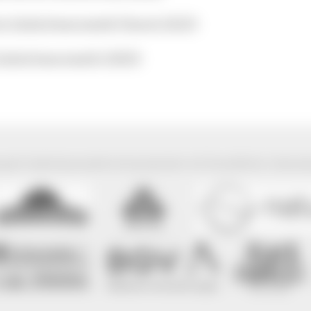
rte Südschwarzwald (Stand 2023)
Südschwarzwald (2003)
park Südschwarzwald wird präsentiert mit freundlicher Unterst