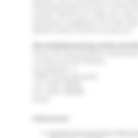
Südschwarzwald stammen und die be
werden. Richtschnur sollte sein, dass
Speisekarte angeboten wird oder alte
Speisen diesen Kriterien entspricht."
Den Aufnahmeantrag richten Sie bitt
Verein der Naturparkwirte Südschwa
c/o Klaus-Günther Wiesler
Strandbadstr. 5
79822 Titisee-Neustadt
Tel.: 07651 98090
Fax: 07651 980980
Email:
Dokumente
Aufnahmeantrag Verein Naturp