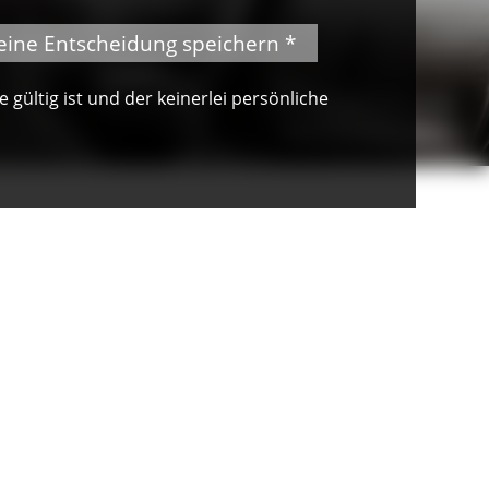
eine Entscheidung speichern *
gültig ist und der keinerlei persönliche
© Brigit-Cathrin Duval
Küchenutensilien