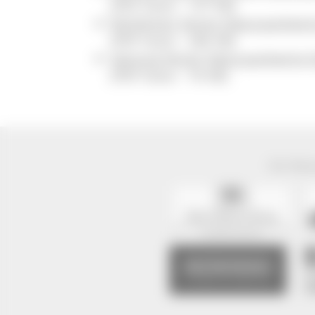
(PDF Datei - 107 KB)
Richtlinien Verein Naturparkwi
(PDF Datei - 286 KB)
Satzung Verein Naturparkwirte 
(PDF Datei - 76 KB)
Der Natur