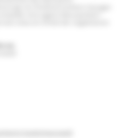
vorzugt von Direktvermarktern bezogen
 entweder eine eigene Naturparkwirt-
rnativ etwa ein Drittel der angebotenen
e an:
rzwald
arkwirte Suedschwarzwald