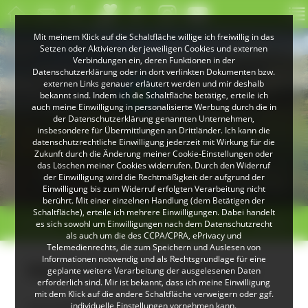
Mit meinem Klick auf die Schaltfläche willige ich freiwillig in das
Setzen oder Aktivieren der jeweiligen Cookies und externen
Verbindungen ein, deren Funktionen in der
Datenschutzerklärung oder in dort verlinkten Dokumenten bzw.
externen Links genauer erläutert werden und mir deshalb
bekannt sind. Indem ich die Schaltfläche betätige, erteile ich
auch meine Einwilligung in personalisierte Werbung durch die in
der Datenschutzerklärung genannten Unternehmen,
insbesondere für Übermittlungen an Drittländer. Ich kann die
datenschutzrechtliche Einwilligung jederzeit mit Wirkung für die
Zukunft durch die Änderung meiner Cookie-Einstellungen oder
das Löschen meiner Cookies widerrufen. Durch den Widerruf
© Klaus Peter Kappest
© Christoph Wasmer
der Einwilligung wird die Rechtmäßigkeit der aufgrund der
Landschaft bei Herrenschwand
Albsteig Schwarzwald
Einwilligung bis zum Widerruf erfolgten Verarbeitung nicht
berührt. Mit einer einzelnen Handlung (dem Betätigen der
Schaltfläche), erteile ich mehrere Einwilligungen. Dabei handelt
< zurück
Löffingen
weiter >
es sich sowohl um Einwilligungen nach dem Datenschutzrecht
als auch um die des CCPA/CPRA, ePrivacy und
Telemedienrechts, die zum Speichern und Auslesen von
Informationen notwendig und als Rechtsgrundlage für eine
Käserei Spindler (Löffingen)
geplante weitere Verarbeitung der ausgelesenen Daten
erforderlich sind. Mir ist bekannt, dass ich meine Einwilligung
mit dem Klick auf die andere Schaltfläche verweigern oder ggf.
Spezialitäten
individuelle Einstellungen vornehmen kann.