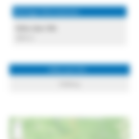
Wichtige Informationen
Höhe über NN:
834 m
Infos zum Ort
Feldberg
+
−