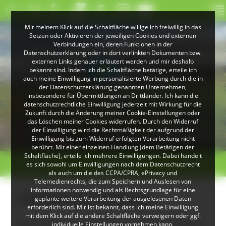
Mit meinem Klick auf die Schaltfläche willige ich freiwillig in das
Setzen oder Aktivieren der jeweiligen Cookies und externen
Verbindungen ein, deren Funktionen in der
Datenschutzerklärung oder in dort verlinkten Dokumenten bzw.
externen Links genauer erläutert werden und mir deshalb
bekannt sind. Indem ich die Schaltfläche betätige, erteile ich
auch meine Einwilligung in personalisierte Werbung durch die in
der Datenschutzerklärung genannten Unternehmen,
insbesondere für Übermittlungen an Drittländer. Ich kann die
datenschutzrechtliche Einwilligung jederzeit mit Wirkung für die
Zukunft durch die Änderung meiner Cookie-Einstellungen oder
das Löschen meiner Cookies widerrufen. Durch den Widerruf
© Klaus Peter Kappest
© Christoph Wasmer
der Einwilligung wird die Rechtmäßigkeit der aufgrund der
Landschaft bei Herrenschwand
Albsteig Schwarzwald
Einwilligung bis zum Widerruf erfolgten Verarbeitung nicht
berührt. Mit einer einzelnen Handlung (dem Betätigen der
Schaltfläche), erteile ich mehrere Einwilligungen. Dabei handelt
< zurück
Feldberg
weiter >
es sich sowohl um Einwilligungen nach dem Datenschutzrecht
als auch um die des CCPA/CPRA, ePrivacy und
Telemedienrechts, die zum Speichern und Auslesen von
Informationen notwendig und als Rechtsgrundlage für eine
Urseemoor (Feldberg)
geplante weitere Verarbeitung der ausgelesenen Daten
erforderlich sind. Mir ist bekannt, dass ich meine Einwilligung
mit dem Klick auf die andere Schaltfläche verweigern oder ggf.
Das Urseemoor stellt eines der wenigen
individuelle Einstellungen vornehmen kann.