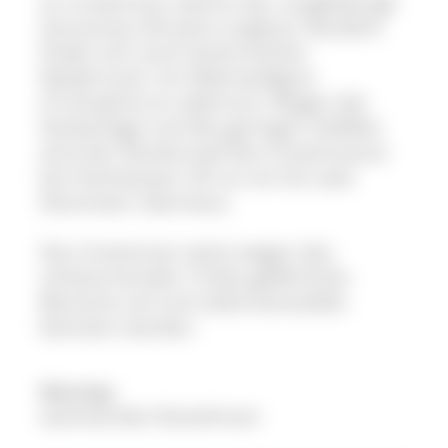
Im Urseemoor wächst der Langblättrige
Sonnentau (Drosera anglica). Randlich
findet sich auch basenreiches
Niedermoor mit Alpenwollgras
(Trichophorum alpinum). Wegen der
Senkenlage und des geringen Gefälles
wird der Randsumpf des Urseemoores
bei Hochwasser oft um ein bis zwei
Dezimeter überstaut.
Das Urseemoor weist wegen des
schwimmenden Torfes gefährliche
Bereiche auf und sollte keinesfalls
betreten werden.
Moortyp
wachsendes Kesselmoor