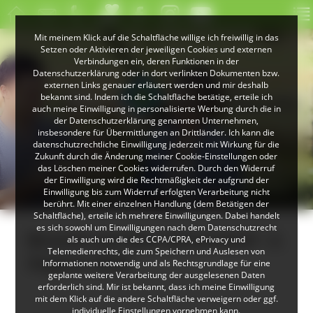
Mit meinem Klick auf die Schaltfläche willige ich freiwillig in das
Setzen oder Aktivieren der jeweiligen Cookies und externen
Verbindungen ein, deren Funktionen in der
Datenschutzerklärung oder in dort verlinkten Dokumenten bzw.
externen Links genauer erläutert werden und mir deshalb
bekannt sind. Indem ich die Schaltfläche betätige, erteile ich
auch meine Einwilligung in personalisierte Werbung durch die in
der Datenschutzerklärung genannten Unternehmen,
insbesondere für Übermittlungen an Drittländer. Ich kann die
datenschutzrechtliche Einwilligung jederzeit mit Wirkung für die
Zukunft durch die Änderung meiner Cookie-Einstellungen oder
das Löschen meiner Cookies widerrufen. Durch den Widerruf
© Raphael Pietsch
der Einwilligung wird die Rechtmäßigkeit der aufgrund der
Brunch auf dem Bauernhof
Einwilligung bis zum Widerruf erfolgten Verarbeitung nicht
berührt. Mit einer einzelnen Handlung (dem Betätigen der
Schaltfläche), erteile ich mehrere Einwilligungen. Dabei handelt
es sich sowohl um Einwilligungen nach dem Datenschutzrecht
Brunch auf dem Bauernhof - 2.
als auch um die des CCPA/CPRA, ePrivacy und
Telemedienrechts, die zum Speichern und Auslesen von
August 2026
Informationen notwendig und als Rechtsgrundlage für eine
geplante weitere Verarbeitung der ausgelesenen Daten
erforderlich sind. Mir ist bekannt, dass ich meine Einwilligung
mit dem Klick auf die andere Schaltfläche verweigern oder ggf.
individuelle Einstellungen vornehmen kann.