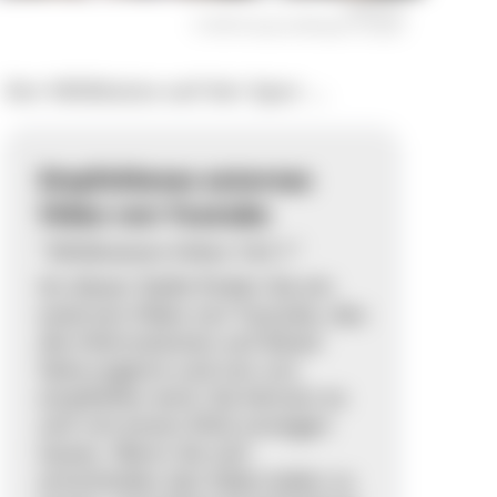
Wildkatze
© VDN-Fotoportal/Brigitte Dengler
Der Wildkatze auf der Spur ...
Empfohlenes externes
Video von Youtube
"Wildkatzen-Video Teil 1"
An dieser Stelle finden Sie ein
externes Video von Youtube, das
die Informationen auf dieser
Seite ergänzt und von uns
empfohlen wird. Sie können es
sich mit einem Klick anzeigen
lassen. Wenn Sie sich
entscheiden das Video laden zu