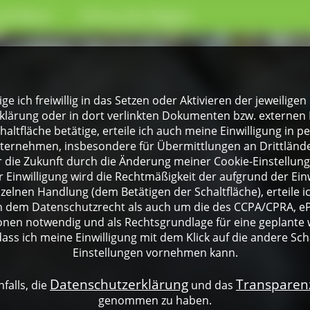
nd Natur
Schutz der Region
lige ich freiwillig in das Setzen oder Aktivieren der jeweili
klärung oder in dort verlinkten Dokumenten bzw. externen 
altfläche betätige, erteile ich auch meine Einwilligung in 
rnehmen, insbesondere für Übermittlungen an Drittländer
für die Zukunft durch die Änderung meiner Cookie-Einstellu
 Einwilligung wird die Rechtmäßigkeit der aufgrund der Einw
nzelnen Handlung (dem Betätigen der Schaltfläche), erteile 
ch dem Datenschutzrecht als auch um die des CCPA/CPRA, eP
onen notwendig und als Rechtsgrundlage für eine geplante 
dass ich meine Einwilligung mit dem Klick auf die andere Sch
Einstellungen vornehmen kann.
Datenschutzerklärung
Transpare
falls, die
und das
genommen zu haben.