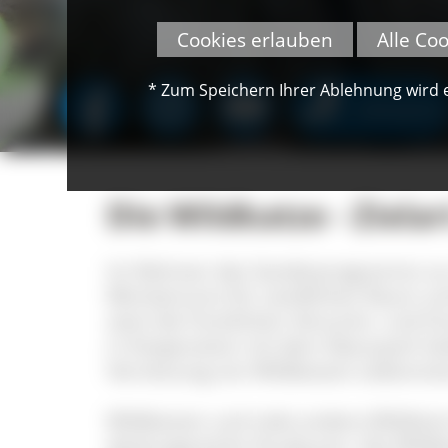
Cookies erlauben
Alle Co
* Zum Speichern Ihrer Ablehnung wird ei
SPENDEN
Die Wildkatze - Ziela
Im Rahmen des Sonderprogramms zur S
Ministeriums für Ländlichen Raum u
setzt die Forstlichen Versuchs- und 
in Kooperation mit dem Naturpark S
Vernetzung von Wildkatzen-Lebensr
Wildkatzen und viele andere Wildtie
deckungsreiche Strukturen. Die Wildkat