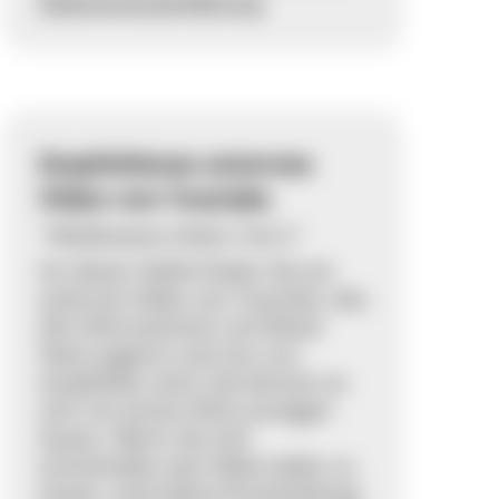
Datenschutzerklärung
.
Empfohlenes externes
Video von Youtube
"Wildkatzen-Video Teil 2"
An dieser Stelle finden Sie ein
externes Video von Youtube, das
die Informationen auf dieser
Seite ergänzt und von uns
empfohlen wird. Sie können es
sich mit einem Klick anzeigen
lassen. Wenn Sie sich
entscheiden das Video laden zu
lassen, wird diese Entscheidung