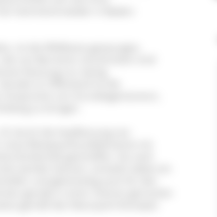
her kommend wieder in Baden-
n, ist die Wildkatze gezwungen,
ie von Barrieren zerschnitten sind
ensive Nutzung nur wenig
Gerade im Offenland ist die
en Ansprüche von Grundeigentümern,
inklang zu bringen.
 B. durch die Anpflanzung von
rn neue Biotopverbundelemente mit
ulturlandschaft geschaffen. Da nach
rntet werden können, entsteht dabei ein
chafter und gleichzeitig auch für den
nten gerade in einer intensiv genutzten
sätze gemäß des Naturpark-Konzepts