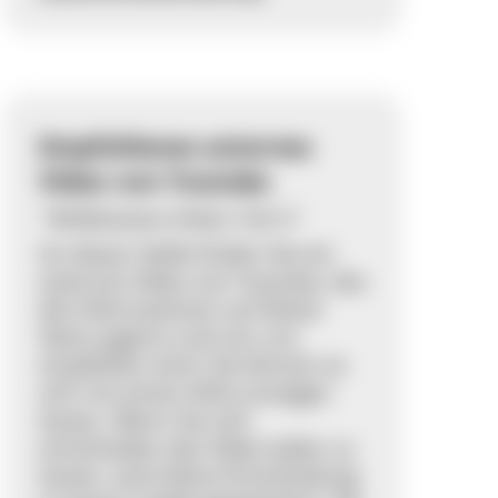
Empfohlenes externes
Video von Youtube
"Wildkatzen-Video Teil 3"
An dieser Stelle finden Sie ein
externes Video von Youtube, das
die Informationen auf dieser
Seite ergänzt und von uns
empfohlen wird. Sie können es
sich mit einem Klick anzeigen
lassen. Wenn Sie sich
entscheiden das Video laden zu
lassen, wird diese Entscheidung