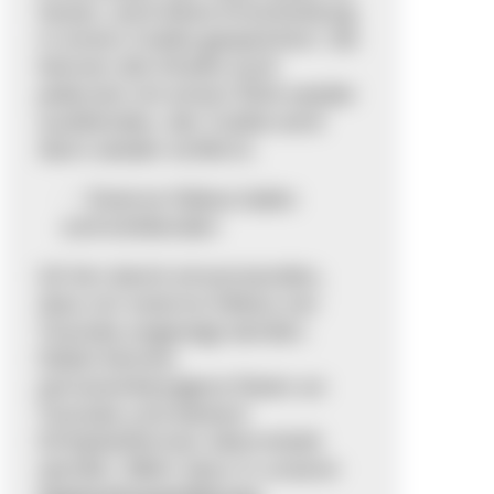
lassen, wird diese Entscheidung
in einem Cookie gespeichert. Sie
können die Inhalte auch
jederzeit mit einem Klick wieder
ausblenden, der Cookie wird
dann wieder entfernt.
Externe Videos laden
und einblenden
Ich bin damit einverstanden,
dass mir externe Videos von
Youtube angezeigt werden.
Dabei können
personenbezogene Daten an
Youtube und weitere
Drittplattformen übermittelt
werden. Mehr dazu in unserer