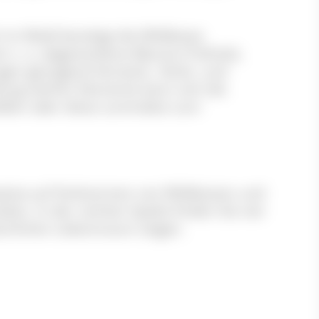
 im Wald benötigt die Wildkatze
n v. a. abgestorbene Bäume (Totholz),
ungen genügend Versteck-, Ruhe- und
lung solcher Elemente kann sich die
eßen oder diese zumindest zum
weise auf Vorkommen von Wildkatzen und
lten. In der rechten Spalte finden Sie vier
atürlichen Lebensraum zeigen.