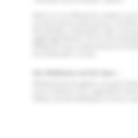
Nicht nur im Offenland, sondern auch
strukturreiche Lebensräume. So biete
Wurzelteller, Felsspalten oder Licht
Jagdmöglichkeiten. Durch die Entwick
Wildkatze neue Lebensräume erschli
Durchwandern nutzen.
Der Wildkatze auf der Spur ...
Wildtierkameras geben uns gute Hin
einen Einblick in ihr ungestörtes Verha
Videos, die die Wildkatze in ihrem n