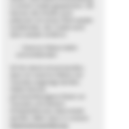
in einem Cookie gespeichert. Sie
können die Inhalte auch
jederzeit mit einem Klick wieder
ausblenden, der Cookie wird
dann wieder entfernt.
Externe Videos laden
und einblenden
Ich bin damit einverstanden,
dass mir externe Videos von
Youtube angezeigt werden.
Dabei können
personenbezogene Daten an
Youtube und weitere
Drittplattformen übermittelt
werden. Mehr dazu in unserer
Datenschutzerklärung
.