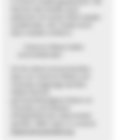
in einem Cookie gespeichert. Sie
können die Inhalte auch
jederzeit mit einem Klick wieder
ausblenden, der Cookie wird
dann wieder entfernt.
Externe Videos laden
und einblenden
Ich bin damit einverstanden,
dass mir externe Videos von
Youtube angezeigt werden.
Dabei können
personenbezogene Daten an
Youtube und weitere
Drittplattformen übermittelt
werden. Mehr dazu in unserer
Datenschutzerklärung
.