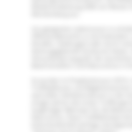
Wiederentdeckung 2006 von Westen 
Württemberg aus.
Um geeigneten Lebensraum zu erhalte
Offenlandbereiche zu durchwandern, d
(Straßen, Siedlungen) oder durch int
deckungsgebende Strukturen bieten. 
Herausforderung groß, die räumlich
Bewirtschaftern und Naturschutz in E
So wurden im Projektzeitraum 2019 z.
Trüffelpflanzen und Begleitsträuche
wertvollen Gehölzstrukturen in der K
einigen Jahren die ersten Trüffel gee
langfristiger Mehrwert für die Bewirts
Naturschutz. Diese Trüffelbiotope kön
Kulturlandschaft wichtige Lösungsan
"Schützen durch Nützen" bieten.