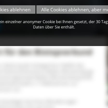
okies ablehnen
Alle Cookies ablehnen, aber m
n einzelner anonymer Cookie bei Ihnen gesetzt, der 30 Tage 
Daten über Sie enthält.
rt für den Biotopverbund
tärkung der biologischen Vielfalt des
nd Verbraucherschutz Baden-Württembergs
Forschungsanstalt Baden-Württemberg (FVA)
üdschwarzwald e. V. Maßnahmen zur
äumen um.
re benötigen bei ihren Wanderungen
ze breitet sich seit ihrer