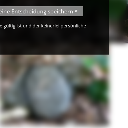
eine Entscheidung speichern *
gültig ist und der keinerlei persönliche
© VDN-Fotoportal/Brigitte Dengler
Wildkatze