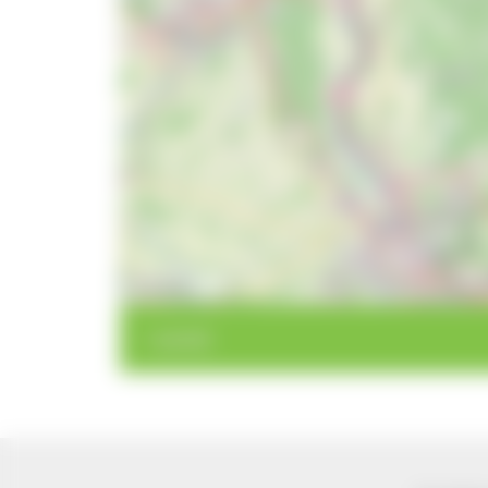
10 km
< zurück