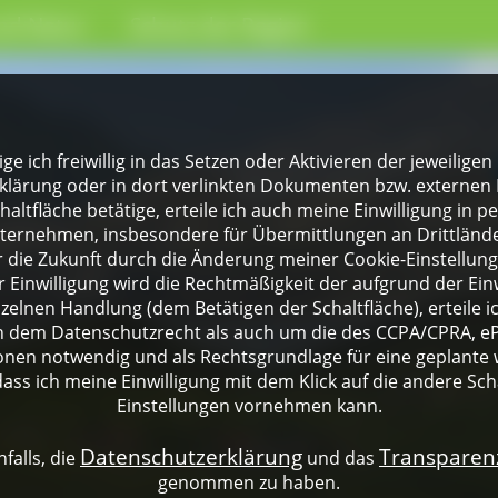
nd Natur
Schutz der Region
lige ich freiwillig in das Setzen oder Aktivieren der jeweili
klärung oder in dort verlinkten Dokumenten bzw. externen 
altfläche betätige, erteile ich auch meine Einwilligung in 
rnehmen, insbesondere für Übermittlungen an Drittländer
für die Zukunft durch die Änderung meiner Cookie-Einstellu
 Einwilligung wird die Rechtmäßigkeit der aufgrund der Einw
nzelnen Handlung (dem Betätigen der Schaltfläche), erteile 
ch dem Datenschutzrecht als auch um die des CCPA/CPRA, eP
onen notwendig und als Rechtsgrundlage für eine geplante 
dass ich meine Einwilligung mit dem Klick auf die andere Sch
Einstellungen vornehmen kann.
Datenschutzerklärung
Transpare
falls, die
und das
genommen zu haben.