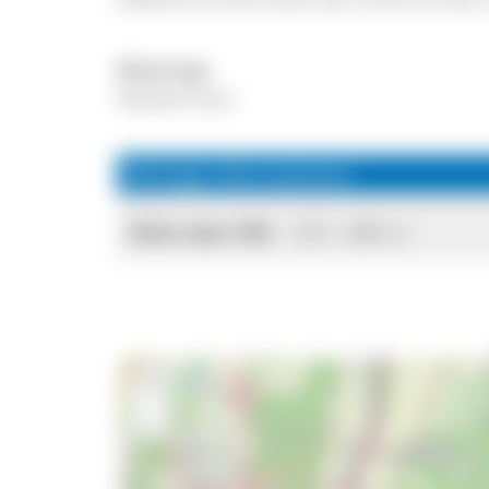
Moortyp
Niedermoor
Wichtige Informationen
Höhe über NN:
875 - 880 m
+
−