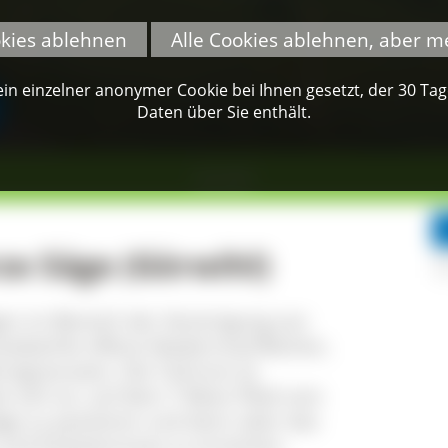
okies ablehnen
Alle Cookies ablehnen, aber m
n einzelner anonymer Cookie bei Ihnen gesetzt, der 30 Tage 
Daten über Sie enthält.
Görwihl
e Säge (Görwihl)
en im Bereich der Vereinigung von
sbächle offene Niedermoorflächen,
tgrasrasen. Die Talrinne ist
tet sich an, auf dem 7-Moor-Pfad vom
äge zu passieren und dann über das
und Dukatenmoos zu erreichen.