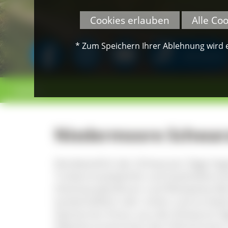
Cookies erlauben
Alle Co
* Zum Speichern Ihrer Ablehnung wird ei
SPENDEN
< zurück
Niedermoore Schwarz
Nordwestlich der Schwarzen Säge lieg
Turbenmoosbächle und Gaishaltermoo
Hochstaudenfluren und fleckweise Bors
landschaftlich sehr schön und es bie
Steinernen Kreuz aus die Schwarze S
Silberbrunnenmoos das Fohrenmoos 