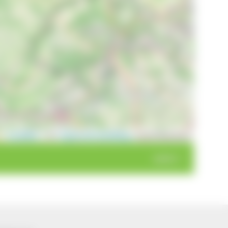
Leaflet
|
©
OpenStreetMap
contributors
weiter >