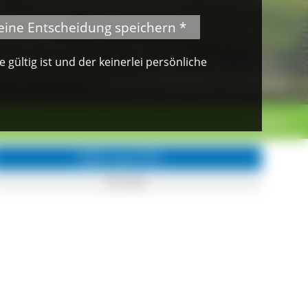
eine Entscheidung speichern *
gültig ist und der keinerlei persönliche
© Klaus Peter Kappest
Albsteig Schwarzwald
weiter >
Infos zum Ort
Görwihl