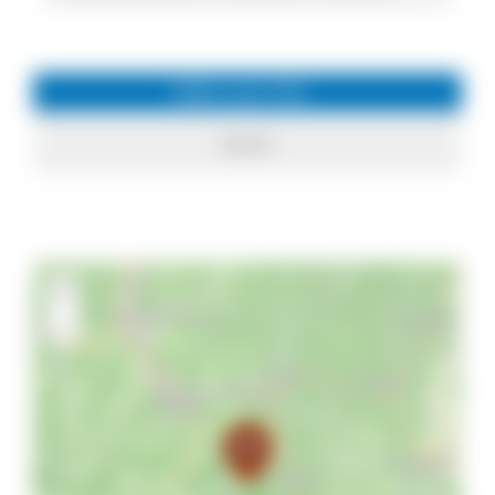
Infos zum Ort
Elzach
+
−