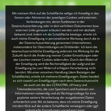
Mit meinem Klick auf die Schaltfläche willige ich freiwillig in das
Setzen oder Aktivieren der jeweiligen Cookies und externen
Verbindungen ein, deren Funktionen in der
Datenschutzerklärung oder in dort verlinkten Dokumenten bzw.
externen Links genauer erläutert werden und mir deshalb
bekannt sind. Indem ich die Schaltfläche betätige, erteile ich
auch meine Einwilligung in personalisierte Werbung durch die in
der Datenschutzerklärung genannten Unternehmen,
insbesondere für Übermittlungen an Drittländer. Ich kann die
datenschutzrechtliche Einwilligung jederzeit mit Wirkung für die
Zukunft durch die Änderung meiner Cookie-Einstellungen oder
das Löschen meiner Cookies widerrufen. Durch den Widerruf
© Klaus Peter Kappest
© Christoph Wasmer
der Einwilligung wird die Rechtmäßigkeit der aufgrund der
Landschaft bei Herrenschwand
Albsteig Schwarzwald
Einwilligung bis zum Widerruf erfolgten Verarbeitung nicht
berührt. Mit einer einzelnen Handlung (dem Betätigen der
Schaltfläche), erteile ich mehrere Einwilligungen. Dabei handelt
< zurück
Elzach
weiter >
es sich sowohl um Einwilligungen nach dem Datenschutzrecht
als auch um die des CCPA/CPRA, ePrivacy und
Telemedienrechts, die zum Speichern und Auslesen von
Informationen notwendig und als Rechtsgrundlage für eine
Huberfelsen (Elzach)
geplante weitere Verarbeitung der ausgelesenen Daten
erforderlich sind. Mir ist bekannt, dass ich meine Einwilligung
mit dem Klick auf die andere Schaltfläche verweigern oder ggf.
Ein kleinerer Felsturm aus Granit auf
individuelle Einstellungen vornehmen kann.