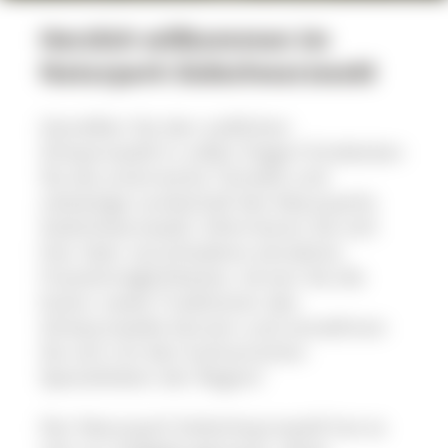
Herzlich willkommen im
Naturpark Südschwarzwald
Genießen Sie den südlichen
Schwarzwald in vollen Zügen! Entdecken
Sie die artenreiche Tierwelt und
vielseitige Landschaft des Naturparks
Südschwarzwald. Informieren Sie sich
hier über verschiedene attraktive
Freizeitmöglichkeiten, lernen Sie die
Kultur sowie Traditionen des
Schwarzwalds kennen und verwöhnen
Sie sich mit den kulinarischen
Spezialitäten der Region!
Der Naturpark Südschwarzwald hat es