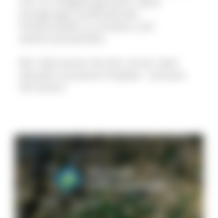
sich zur Aufgabe gemacht, diese
einzigartige Landschaft des
Schwarzwalds zu erhalten und
weiterzuentwickeln.
Wir informieren Sie hier immer über
aktuelle innovative Projekte - schauen
Sie herein!